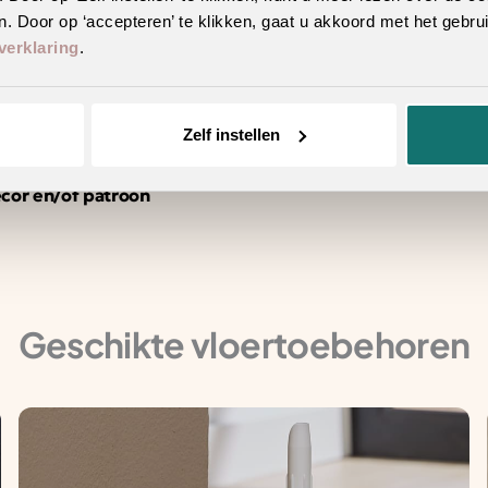
. Door op ‘accepteren’ te klikken, gaat u akkoord met het gebrui
verklaring
.
erieur
Zelf instellen
n hetzelfde decor
ecor en/of patroon
Geschikte vloertoebehoren