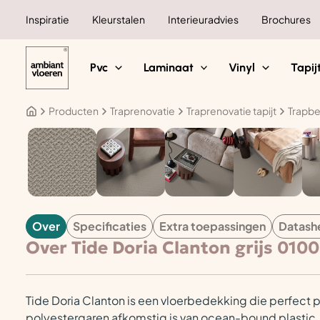
Ga
Inspiratie
Kleurstalen
Interieuradvies
Brochures
naar
de
inhoud
Pvc
Laminaat
Vinyl
Tapij
Producten
Traprenovatie
Traprenovatie tapijt
Trapbe
TAPIJT
Over
Specificaties
Extra toepassingen
Datash
Over Tide Doria Clanton grijs 0100
Tide Doria Clanton is een vloerbedekking die perfect 
polyestergaren afkomstig is van ocean-bound plastic.