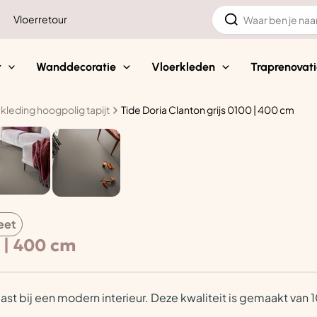
Zoeken
Vloerretour
naar:
t
Wanddecoratie
Vloerkleden
Traprenovati
kleding hoogpolig tapijt
Tide Doria Clanton grijs 0100 | 400 cm
eet
 | 400 cm
past bij een modern interieur. Deze kwaliteit is gemaakt v