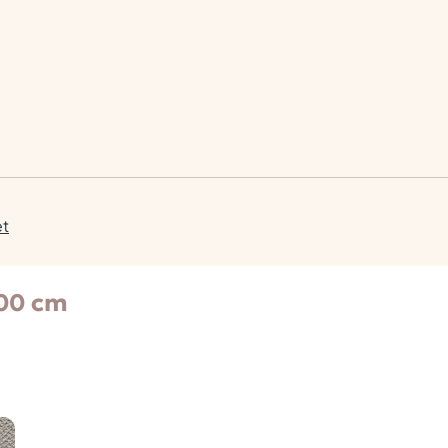
et
400 cm