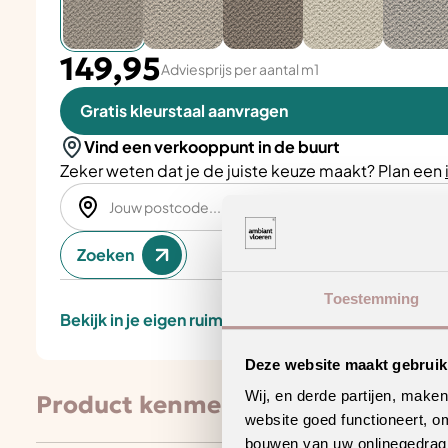
149,95
Adviesprijs per aantal m1
Gratis kleurstaal aanvragen
Vind een verkooppunt in de buurt
Zeker weten dat je de juiste keuze maakt? Plan een
Zoeken
Toestemming
Bekijk in je eigen ruimte
Deze website maakt gebruik
Wij, en derde partijen, make
Product kenmerken
website goed functioneert, o
bouwen van uw onlinegedrag. D