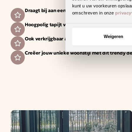
kunt u uw voorkeuren opslaan
Draagt bij aan een gezonder binnenklimaat
omschreven in onze
privacy
Hoogpolig tapijt voor een warm en sfeervol int
Weigeren
Ook verkrijgbaar als complete traprenovatie i
Creëer jouw unieke woonstijl met dit trendy d