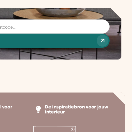
 voor
De inspiratiebron voor jouw
interieur