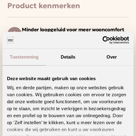
Product kenmerken
Minder loopgeluid voor meer wooncomfort
Draagt bij aan een gezonder binnenklimaat
Toestemming
Details
Over
Laagpolig tapijt met een strakke en moderne
uitstraling
Ook verkrijgbaar als complete traprenovatie
in hetzelfde decor
Deze website maakt gebruik van cookies
Wij, en derde partijen, maken op onze websites gebruik
van cookies. Wij gebruiken cookies om ervoor te zorgen
dat onze website goed functioneert, om uw voorkeuren
op te slaan, om inzicht te verkrijgen in bezoekersgedrag
Geschikte
en een profiel op te bouwen van uw onlinegedrag. Door
vloertoebehoren
op ‘Zelf instellen’ te klikken, kunt u meer lezen over de
cookies die wij gebruiken en kunt u uw voorkeuren