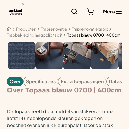
Ga
naar
Menu
de
inhoud
Producten
Traprenovatie
Traprenovatie tapijt
Trapbekleding laagpolig tapijt
Topaas blauw 0700 | 400cm
TAPIJT
Over
Specificaties
Extra toepassingen
Datashe
Over Topaas blauw 0700 | 400cm
De Topaas heeft door middel van stukverven maar
liefst 14 uiteenlopende kleuren gekregen en
beschikt over een rijk kleurenpalet. Door de strak