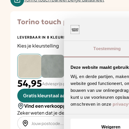
Torino touch paneel beige
LEVERBAAR IN 8 KLEUREN
Kies je kleurstelling
Toestemming
Deze website maakt gebruik
Wij, en derde partijen, make
54,95
website goed functioneert, o
Adviesprijs per aantal m2
bouwen van uw onlinegedrag. D
Gratis kleurstaal aanvragen
kunt u uw voorkeuren opslaan
omschreven in onze
privacy
Vind een verkooppunt in de buurt
Zeker weten dat je de juiste keuze maakt? Plan een
Weigeren