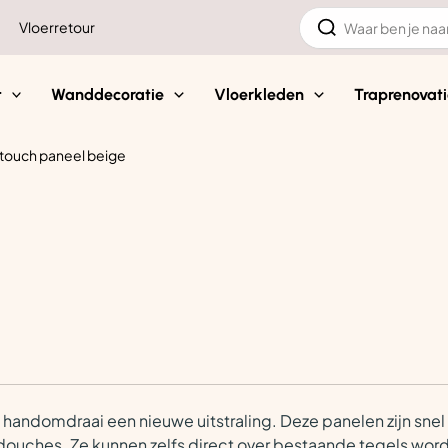
Zoeken
Vloerretour
naar:
t
Wanddecoratie
Vloerkleden
Traprenovati
 touch paneel beige
handomdraai een nieuwe uitstraling. Deze panelen zijn snel
 douches. Ze kunnen zelfs direct over bestaande tegels wor