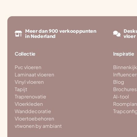
Meer dan 900 verkooppunten
Desku
in Nederland
vloer
Collectie
Inspiratie
Pvc vloeren
Binnenkij
Laminaat vloeren
Influencer
Vinyl vloeren
Blog
Tapijt
Brochures
Traprenovatie
AI-tool
Vloerkleden
Roomplan
Wanddecoratie
Trapconfi
Vloertoebehoren
vtwonen by ambiant