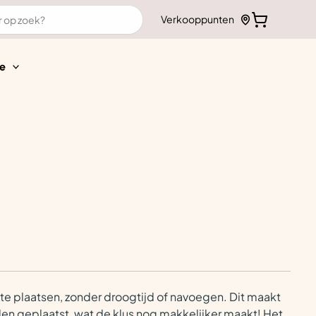
Verkooppunten
e
 te plaatsen, zonder droogtijd of navoegen. Dit maakt
den geplaatst, wat de klus nog makkelijker maakt! Het