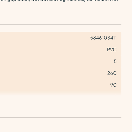
5846103411
PVC
5
260
90
1