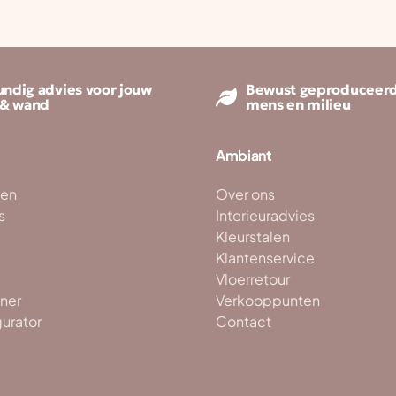
ndig advies voor jouw
Bewust geproduceerd
 & wand
mens en milieu
Ambiant
ken
Over ons
s
Interieuradvies
Kleurstalen
Klantenservice
Vloerretour
ner
Verkooppunten
gurator
Contact