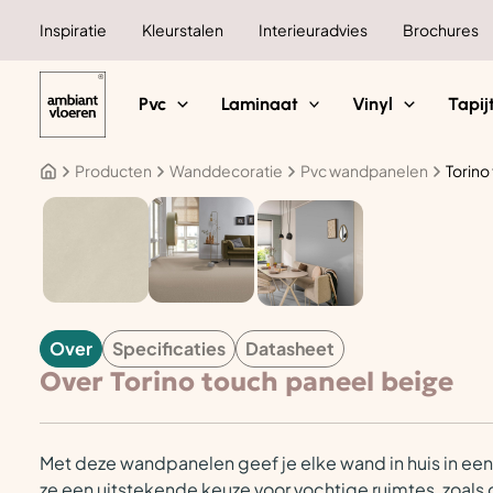
Ga
Inspiratie
Kleurstalen
Interieuradvies
Brochures
naar
de
inhoud
Pvc
Laminaat
Vinyl
Tapij
Producten
Wanddecoratie
Pvc wandpanelen
Torino
WANDDECORATIE
Over
Specificaties
Datasheet
Over Torino touch paneel beige
Met deze wandpanelen geef je elke wand in huis in een 
ze een uitstekende keuze voor vochtige ruimtes, zoals