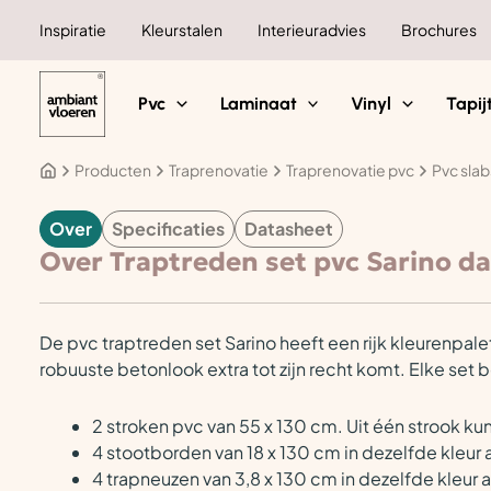
Ga
Inspiratie
Kleurstalen
Interieuradvies
Brochures
naar
de
inhoud
Pvc
Laminaat
Vinyl
Tapij
Producten
Traprenovatie
Traprenovatie pvc
Pvc slab
Over
Specificaties
Datasheet
TRAPRENOVATIE
Over Traptreden set pvc Sarino da
De pvc traptreden set Sarino heeft een rijk kleurenpalet
robuuste betonlook extra tot zijn recht komt. Elke set 
2 stroken pvc van 55 x 130 cm. Uit één strook 
4 stootborden van 18 x 130 cm in dezelfde kleur 
4 trapneuzen van 3,8 x 130 cm in dezelfde kleur a