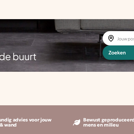
Zoeken
de buurt
ndig advies voor jouw
Bewust geproduceerd
 & wand
mens en milieu