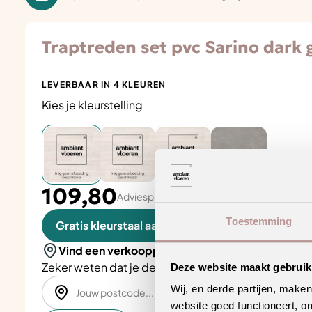
Traptreden set pvc Sarino dark 
LEVERBAAR IN 4 KLEUREN
Kies je kleurstelling
109,80
Adviesprijs per aantal pak
Toestemming
Gratis kleurstaal aanvragen
Vind een verkooppunt in de buurt
Zeker weten dat je de juiste keuze maakt? Plan een
Deze website maakt gebruik
Wij, en derde partijen, make
website goed functioneert, o