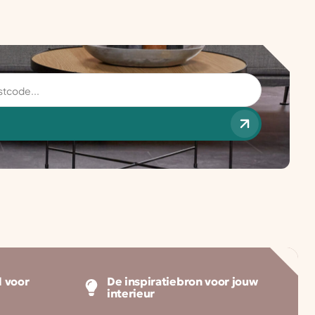
 voor
De inspiratiebron voor jouw
interieur