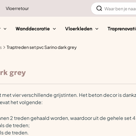
Zoeken
Vloerretour
naar:
t
Wanddecoratie
Vloerkleden
Traprenovati
s
Traptreden set pvc Sarino dark grey
rk grey
 met vier verschillende grijstinten. Het beton decor is dankz
bevat het volgende:
kunnen 2 treden gehaald worden, waardoor uit de gehele set
als de treden;
ls de treden.