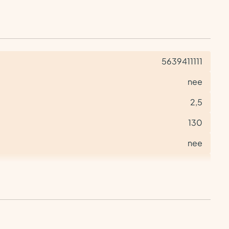
5639411111
nee
2,5
130
nee
nee