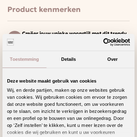
Product kenmerken
Creëer jouw unieke woonstijl met dit trendy
decor en/of patroon
Deze vloer haalt het maximale uit jouw
vloerverwarming en -koeling
Toestemming
Details
Over
Creëer een interieur in de herkenbare
vtwonen-stijl
Een waterbestendige vloer voor zorgeloos
Deze website maakt gebruik van cookies
wooncomfort
Wij, en derde partijen, maken op onze websites gebruik
van cookies. Wij gebruiken cookies om ervoor te zorgen
dat onze website goed functioneert, om uw voorkeuren
op te slaan, om inzicht te verkrijgen in bezoekersgedrag
Geschikte
en een profiel op te bouwen van uw onlinegedrag. Door
op ‘Zelf instellen’ te klikken, kunt u meer lezen over de
vloertoebehoren
cookies die wij gebruiken en kunt u uw voorkeuren