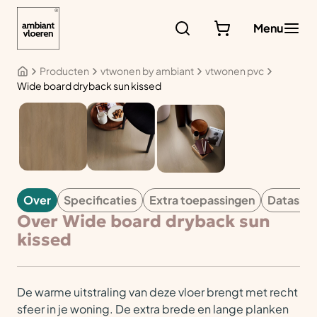
Ga
naar
Menu
de
inhoud
Producten
vtwonen by ambiant
vtwonen pvc
Wide board dryback sun kissed
VTWONEN
Over
Specificaties
Extra toepassingen
Datashe
Over Wide board dryback sun
kissed
De warme uitstraling van deze vloer brengt met recht
sfeer in je woning. De extra brede en lange planken