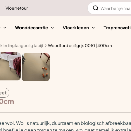
Zoeken
Vloerretour
naar:
t
Wanddecoratie
Vloerkleden
Traprenovati
kleding laagpolig tapijt
Woodford duifgrijs 0010 | 400cm
eet
00cm
heerwol. Wol is natuurlijk, duurzaam en biologisch afbreekba
ol hoef je je geen zorgen te maken, wol gaat namelijk extra l