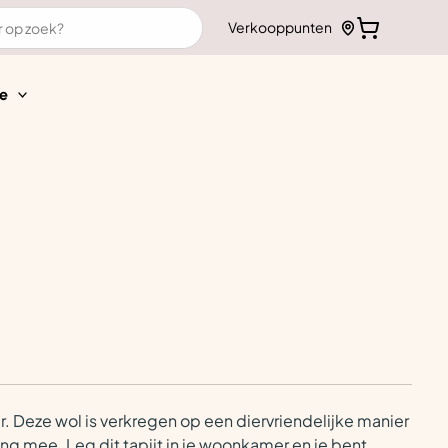
Verkooppunten
e
ar. Deze wol is verkregen op een diervriendelijke manier
ang mee. Leg dit tapijt in je woonkamer en je bent