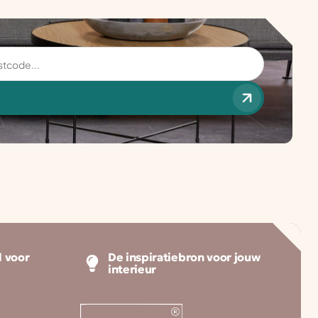
 voor
De inspiratiebron voor jouw
interieur