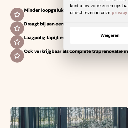
kunt u uw voorkeuren opslaan
Minder loopgeluid voor meer wooncomfort
omschreven in onze
privacy
Draagt bij aan een gezonder binnenklimaat
Weigeren
Laagpolig tapijt met een strakke en moderne ui
Ook verkrijgbaar als complete traprenovatie i