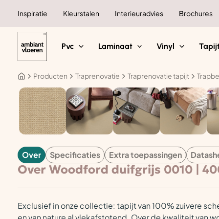
Ga
Inspiratie
Kleurstalen
Interieuradvies
Brochures
naar
de
inhoud
Pvc
Laminaat
Vinyl
Tapij
Producten
Traprenovatie
Traprenovatie tapijt
Trapbe
TAPIJT
Over
Specificaties
Extra toepassingen
Datash
Over Woodford duifgrijs 0010 | 4
Exclusief in onze collectie: tapijt van 100% zuivere sc
en van nature al vlekafstotend. Over de kwaliteit van w