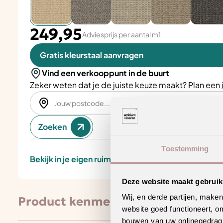
249,95
Adviesprijs per aantal m1
Gratis kleurstaal aanvragen
Vind een verkooppunt in de buurt
Zeker weten dat je de juiste keuze maakt? Plan een
Zoeken
Toestemming
Bekijk in je eigen ruimte
Deze website maakt gebruik
Wij, en derde partijen, make
Product kenmerken
website goed functioneert, o
bouwen van uw onlinegedrag. D