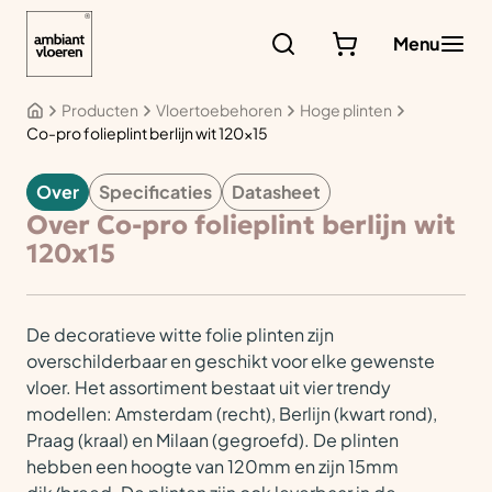
Ga
naar
Menu
de
inhoud
Producten
Vloertoebehoren
Hoge plinten
Co-pro folieplint berlijn wit 120×15
Over
Specificaties
Datasheet
VLOERTOEBEHOREN
Over Co-pro folieplint berlijn wit
120x15
De decoratieve witte folie plinten zijn
overschilderbaar en geschikt voor elke gewenste
vloer. Het assortiment bestaat uit vier trendy
modellen: Amsterdam (recht), Berlijn (kwart rond),
Praag (kraal) en Milaan (gegroefd). De plinten
hebben een hoogte van 120mm en zijn 15mm