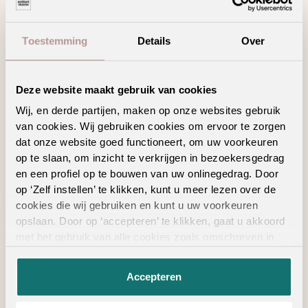
een
interieuradvies
. Liever zelf kijken? Vind
hieronder jouw
Ambiant verkooppunt
.
Toestemming
Details
Over
Zoeken
Deze website maakt gebruik van cookies
Wij, en derde partijen, maken op onze websites gebruik
van cookies. Wij gebruiken cookies om ervoor te zorgen
Bekijk in je eigen ruimte
dat onze website goed functioneert, om uw voorkeuren
op te slaan, om inzicht te verkrijgen in bezoekersgedrag
en een profiel op te bouwen van uw onlinegedrag. Door
op ‘Zelf instellen’ te klikken, kunt u meer lezen over de
cookies die wij gebruiken en kunt u uw voorkeuren
opslaan. Door op ‘accepteren’ te klikken, gaat u akkoord
ALTIJD IN DE BUURT
met het gebruik van alle cookies zoals omschreven in
onze
privacyverklaring
.
Vind een verkooppunt
Accepteren
in de buurt