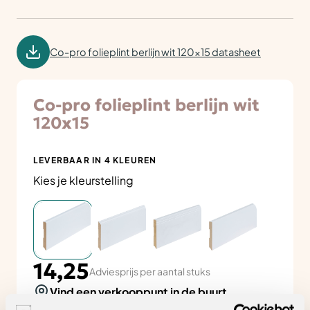
Co-pro folieplint berlijn wit 120x15 datasheet
Co-pro folieplint berlijn wit
120x15
LEVERBAAR IN 4 KLEUREN
Kies je kleurstelling
14,25
Adviesprijs per aantal stuks
Vind een verkooppunt in de buurt
Zeker weten dat je de juiste keuze maakt? Plan