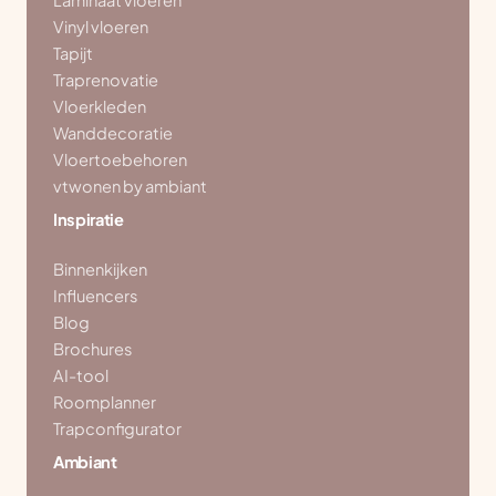
Laminaat vloeren
Vinyl vloeren
Tapijt
Traprenovatie
Vloerkleden
Wanddecoratie
Vloertoebehoren
vtwonen by ambiant
Inspiratie
Binnenkijken
Influencers
Blog
Brochures
AI-tool
Roomplanner
Trapconfigurator
Ambiant