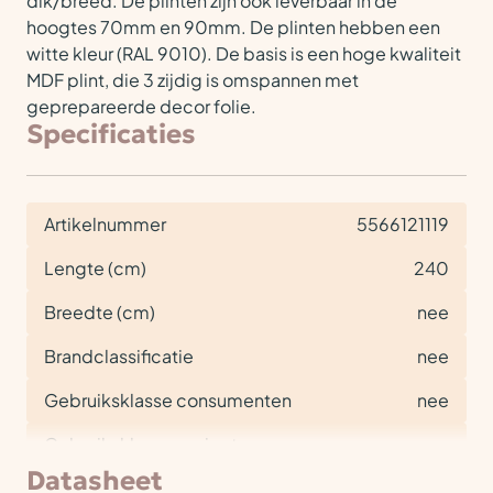
dik/breed. De plinten zijn ook leverbaar in de
hoogtes 70mm en 90mm. De plinten hebben een
witte kleur (RAL 9010). De basis is een hoge kwaliteit
MDF plint, die 3 zijdig is omspannen met
geprepareerde decor folie.
Specificaties
Artikelnummer
5566121119
Lengte (cm)
240
Breedte (cm)
nee
Brandclassificatie
nee
Gebruiksklasse consumenten
nee
Gebruiksklasse project
nee
Datasheet