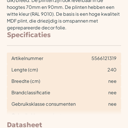
dik/breed. De plinten zijn ook leverbaar in de
hoogtes 70mm en 90mm. De plinten hebben een
witte kleur (RAL 9010). De basis is een hoge kwaliteit
MDF plint, die driezijdig is omspannen met
geprepareerde decor folie.
Specificaties
Artikelnummer
5566121319
Lengte (cm)
240
Breedte (cm)
nee
Brandclassificatie
nee
Gebruiksklasse consumenten
nee
Gebruiksklasse project
nee
Datasheet