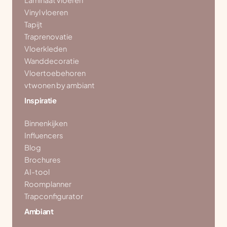
Laminaat vloeren
Vinyl vloeren
Tapijt
Traprenovatie
Vloerkleden
Wanddecoratie
Vloertoebehoren
vtwonen by ambiant
Inspiratie
Binnenkijken
Influencers
Blog
Brochures
AI-tool
Roomplanner
Trapconfigurator
Ambiant