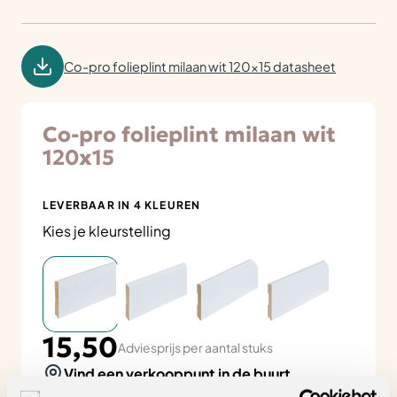
Co-pro folieplint milaan wit 120x15 datasheet
Co-pro folieplint milaan wit
120x15
LEVERBAAR IN 4 KLEUREN
Kies je kleurstelling
15,50
Adviesprijs per aantal stuks
Vind een verkooppunt in de buurt
Zeker weten dat je de juiste keuze maakt? Plan