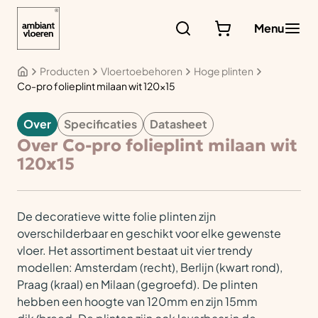
Ga
naar
Menu
de
inhoud
Producten
Vloertoebehoren
Hoge plinten
Co-pro folieplint milaan wit 120×15
Over
Specificaties
Datasheet
VLOERTOEBEHOREN
Over Co-pro folieplint milaan wit
120x15
De decoratieve witte folie plinten zijn
overschilderbaar en geschikt voor elke gewenste
vloer. Het assortiment bestaat uit vier trendy
modellen: Amsterdam (recht), Berlijn (kwart rond),
Praag (kraal) en Milaan (gegroefd). De plinten
hebben een hoogte van 120mm en zijn 15mm