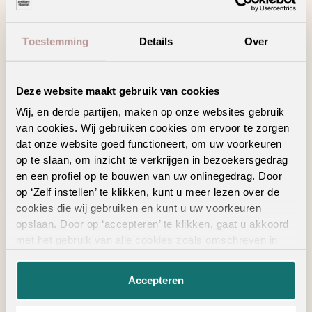
een
interieuradvies
. Liever zelf kijken? Vind
hieronder jouw
Ambiant verkooppunt
.
Toestemming
Details
Over
Zoeken
Deze website maakt gebruik van cookies
Wij, en derde partijen, maken op onze websites gebruik
van cookies. Wij gebruiken cookies om ervoor te zorgen
Bekijk in je eigen ruimte
dat onze website goed functioneert, om uw voorkeuren
op te slaan, om inzicht te verkrijgen in bezoekersgedrag
en een profiel op te bouwen van uw onlinegedrag. Door
op ‘Zelf instellen’ te klikken, kunt u meer lezen over de
cookies die wij gebruiken en kunt u uw voorkeuren
opslaan. Door op ‘accepteren’ te klikken, gaat u akkoord
ALTIJD IN DE BUURT
met het gebruik van alle cookies zoals omschreven in
onze
privacyverklaring
.
Vind een verkooppunt
Accepteren
in de buurt