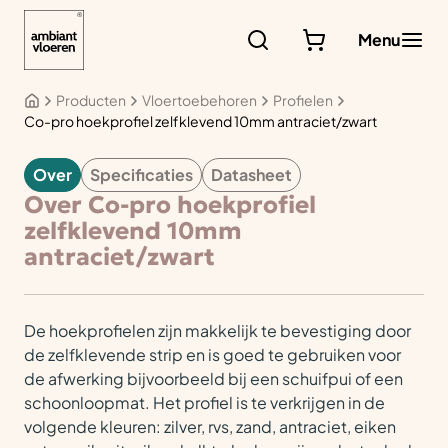
Ga
naar
Menu
de
inhoud
Producten
Vloertoebehoren
Profielen
Co-pro hoekprofiel zelfklevend 10mm antraciet/zwart
Over
Specificaties
Datasheet
VLOERTOEBEHOREN
Over Co-pro hoekprofiel
zelfklevend 10mm
antraciet/zwart
De hoekprofielen zijn makkelijk te bevestiging door
de zelfklevende strip en is goed te gebruiken voor
de afwerking bijvoorbeeld bij een schuifpui of een
schoonloopmat. Het profiel is te verkrijgen in de
volgende kleuren: zilver, rvs, zand, antraciet, eiken