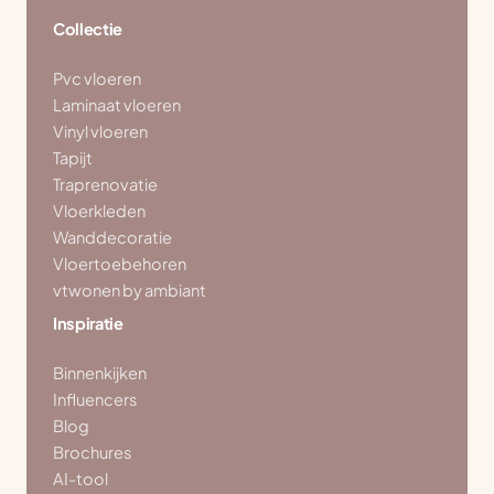
Collectie
Pvc vloeren
Laminaat vloeren
Vinyl vloeren
Tapijt
Traprenovatie
Vloerkleden
Wanddecoratie
Vloertoebehoren
vtwonen by ambiant
Inspiratie
Binnenkijken
Influencers
Blog
Brochures
AI-tool