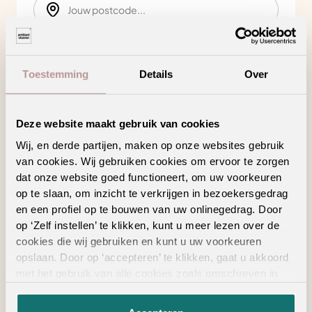
Zoeken
Toestemming
Details
Over
Bekijk in je eigen ruimte
Deze website maakt gebruik van cookies
Product kenmerken
Wij, en derde partijen, maken op onze websites gebruik
van cookies. Wij gebruiken cookies om ervoor te zorgen
dat onze website goed functioneert, om uw voorkeuren
op te slaan, om inzicht te verkrijgen in bezoekersgedrag
Meer veiligheid dankzij een anti-slip laag
en een profiel op te bouwen van uw onlinegedrag. Door
op ‘Zelf instellen’ te klikken, kunt u meer lezen over de
cookies die wij gebruiken en kunt u uw voorkeuren
opslaan. Door op ‘accepteren’ te klikken, gaat u akkoord
met het gebruik van alle cookies zoals omschreven in
onze
privacyverklaring
.
ALTIJD IN DE BUURT