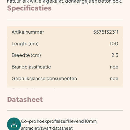
natuur, eik wit, eik gekalkt, donker grijs en betonlook.
Specificaties
Artikelnummer
5575132311
Lengte (cm)
100
Breedte (cm)
2,5
Brandclassificatie
nee
Gebruiksklasse consumenten
nee
Gebruiksklasse project
nee
Datasheet
Co-pro hoekprofiel zelfklevend 10mm
antraciet/zwart datasheet