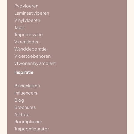
Pvc vloeren
Laminaat vloeren
Vinyl vloeren
Tapijt
Traprenovatie
Vloerkleden
Wanddecoratie
Vloertoebehoren
vtwonen by ambiant
Inspiratie
Binnenkijken
Influencers
Blog
Brochures
AI-tool
Roomplanner
Trapconfigurator