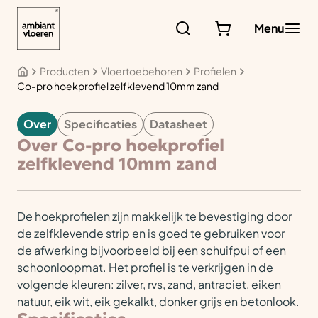
Ga
naar
Menu
de
inhoud
Producten
Vloertoebehoren
Profielen
Co-pro hoekprofiel zelfklevend 10mm zand
Over
Specificaties
Datasheet
VLOERTOEBEHOREN
Over Co-pro hoekprofiel
zelfklevend 10mm zand
De hoekprofielen zijn makkelijk te bevestiging door
de zelfklevende strip en is goed te gebruiken voor
de afwerking bijvoorbeeld bij een schuifpui of een
schoonloopmat. Het profiel is te verkrijgen in de
volgende kleuren: zilver, rvs, zand, antraciet, eiken
natuur, eik wit, eik gekalkt, donker grijs en betonlook.