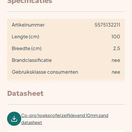
Specificaties
Artikelnummer
5575132211
Lengte (cm)
100
Breedte (cm)
2,5
Brandclassificatie
nee
Gebruiksklasse consumenten
nee
Gebruiksklasse project
nee
Datasheet
Co-pro hoekprofiel zelfklevend 10mm zand
datasheet