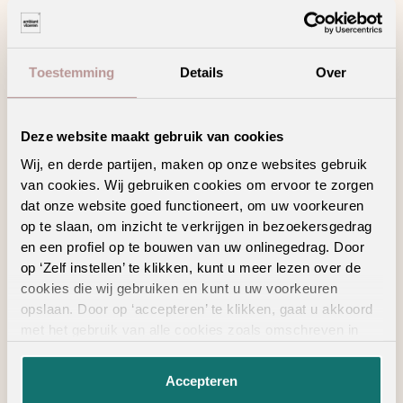
Zoeken
Bekijk in je eigen ruimte
Toestemming
Details
Over
Deze website maakt gebruik van cookies
Product kenmerken
Wij, en derde partijen, maken op onze websites gebruik
van cookies. Wij gebruiken cookies om ervoor te zorgen
dat onze website goed functioneert, om uw voorkeuren
Meer veiligheid dankzij een anti-slip laag
op te slaan, om inzicht te verkrijgen in bezoekersgedrag
en een profiel op te bouwen van uw onlinegedrag. Door
op ‘Zelf instellen’ te klikken, kunt u meer lezen over de
cookies die wij gebruiken en kunt u uw voorkeuren
opslaan. Door op ‘accepteren’ te klikken, gaat u akkoord
met het gebruik van alle cookies zoals omschreven in
ALTIJD IN DE BUURT
onze
privacyverklaring
.
Vind een verkooppunt
Accepteren