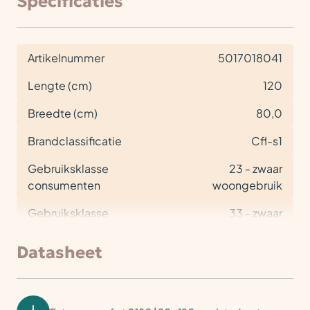
Specificaties
Artikelnummer
5017018041
Lengte (cm)
120
Breedte (cm)
80,0
Brandclassificatie
Cfl-s1
Gebruiksklasse
23 - zwaar
consumenten
woongebruik
Gebruiksklasse
33 - zwaar
project
projectgebruik
Datasheet