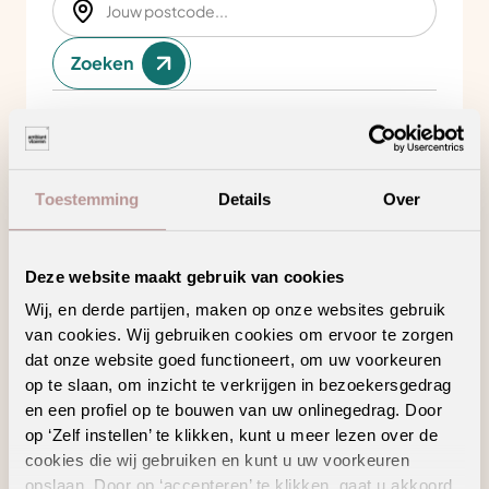
Zoeken
Bekijk in je eigen ruimte
Toestemming
Details
Over
Product kenmerken
Deze website maakt gebruik van cookies
Wij, en derde partijen, maken op onze websites gebruik
Meer veiligheid dankzij een anti-slip laag
van cookies. Wij gebruiken cookies om ervoor te zorgen
dat onze website goed functioneert, om uw voorkeuren
Duurzame kwaliteit waarop je kunt
vertrouwen, slijtvast en gemaakt om
op te slaan, om inzicht te verkrijgen in bezoekersgedrag
jarenlang mee te gaan
en een profiel op te bouwen van uw onlinegedrag. Door
Extra absorberend voor een droge en schone
op ‘Zelf instellen’ te klikken, kunt u meer lezen over de
entree
cookies die wij gebruiken en kunt u uw voorkeuren
Slimme bescherming tegen vuil van buiten
opslaan. Door op ‘accepteren’ te klikken, gaat u akkoord