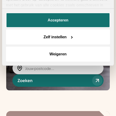
met het gebruik van alle cookies zoals omschreven in
onze
privacyverklaring
.
Accepteren
ALTIJD IN DE BUURT
Zelf instellen
Vind een verkooppunt
Weigeren
in de buurt
Zoeken