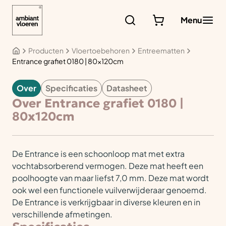
Ga
naar
Menu
de
inhoud
Producten
Vloertoebehoren
Entreematten
Entrance grafiet 0180 | 80x120cm
Over
Specificaties
Datasheet
VLOERTOEBEHOREN
Over Entrance grafiet 0180 |
80x120cm
De Entrance is een schoonloop mat met extra
vochtabsorberend vermogen. Deze mat heeft een
poolhoogte van maar liefst 7,0 mm. Deze mat wordt
ook wel een functionele vuilverwijderaar genoemd.
De Entrance is verkrijgbaar in diverse kleuren en in
verschillende afmetingen.