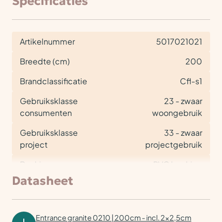
Specificaties
Artikelnummer
5017021021
Breedte (cm)
200
Brandclassificatie
Cfl-s1
Gebruiksklasse
23 - zwaar
consumenten
woongebruik
Gebruiksklasse
33 - zwaar
project
projectgebruik
Backing
PVC backing
Datasheet
Entrance granite 0210 | 200cm - incl. 2x2,5cm