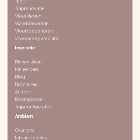
Tapijt
Traprenovatie
Vloerkleden
Wanddecoratie
Vloertoebehoren
vtwonen by ambiant
Inspiratie
Binnenkijken
Influencers
Blog
Brochures
AI-tool
Roomplanner
Trapconfigurator
Ambiant
Over ons
Interieuradvies