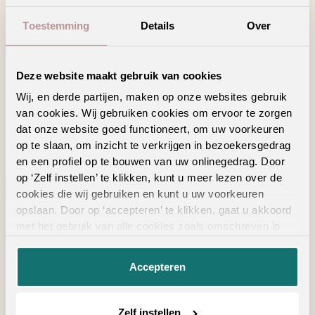
Toestemming
Details
Over
Zoeken
Deze website maakt gebruik van cookies
Wij, en derde partijen, maken op onze websites gebruik
Bekijk in je eigen ruimte
van cookies. Wij gebruiken cookies om ervoor te zorgen
dat onze website goed functioneert, om uw voorkeuren
op te slaan, om inzicht te verkrijgen in bezoekersgedrag
en een profiel op te bouwen van uw onlinegedrag. Door
op ‘Zelf instellen’ te klikken, kunt u meer lezen over de
cookies die wij gebruiken en kunt u uw voorkeuren
ALTIJD IN DE BUURT
opslaan. Door op ‘accepteren’ te klikken, gaat u akkoord
met het gebruik van alle cookies zoals omschreven in
Vind een verkooppunt
onze
privacyverklaring
.
in de buurt
Accepteren
Zelf instellen