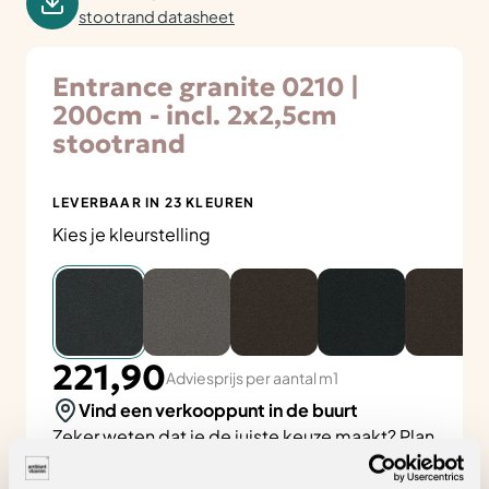
stootrand datasheet
Entrance granite 0210 |
200cm - incl. 2x2,5cm
stootrand
LEVERBAAR IN 23 KLEUREN
Kies je kleurstelling
221,90
Adviesprijs per aantal m1
Vind een verkooppunt in de buurt
Zeker weten dat je de juiste keuze maakt? Plan
een
interieuradvies
. Liever zelf kijken? Vind
hieronder jouw
Ambiant verkooppunt
.