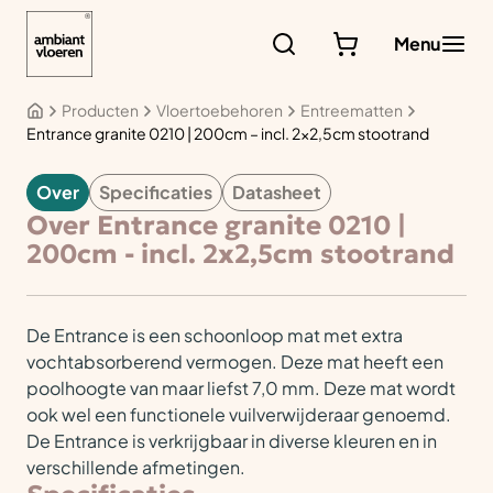
Ga
naar
Menu
de
inhoud
Producten
Vloertoebehoren
Entreematten
Entrance granite 0210 | 200cm – incl. 2×2,5cm stootrand
Over
Specificaties
Datasheet
VLOERTOEBEHOREN
Over Entrance granite 0210 |
200cm - incl. 2x2,5cm stootrand
De Entrance is een schoonloop mat met extra
vochtabsorberend vermogen. Deze mat heeft een
poolhoogte van maar liefst 7,0 mm. Deze mat wordt
ook wel een functionele vuilverwijderaar genoemd.
De Entrance is verkrijgbaar in diverse kleuren en in
verschillende afmetingen.