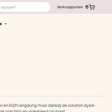
Verkooppunten
e
n en blijft langdurig mooi dankzij de solution dyed-
ook prachtig als vloerkleed op maat.