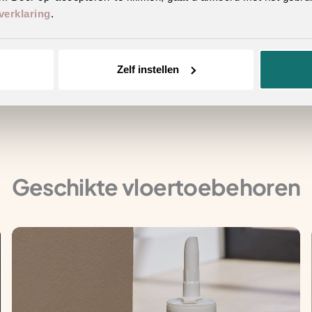
verklaring
.
erieur
n hetzelfde decor
Zelf instellen
ecor en/of patroon
Geschikte vloertoebehoren