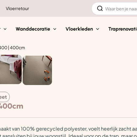
Zoeken
Vloerretour
naar:
t
Wanddecoratie
Vloerkleden
Traprenovati
0400 | 400cm
eet
| 400cm
emaakt van 100% gerecycled polyester, voelt heerlijk zacht aa
 aansluiten bij jouw woonstijl. Ideaal voor op de trap, maar 