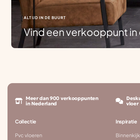
ALTIJD IN DE BUURT
Vind een verkooppunt in 
Meer dan 900 verkooppunten
Desku
in Nederland
vloer
Collectie
Inspiratie
Pvc vloeren
Binnenkij