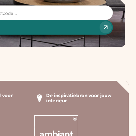
 voor
De inspiratiebron voor jouw
interieur