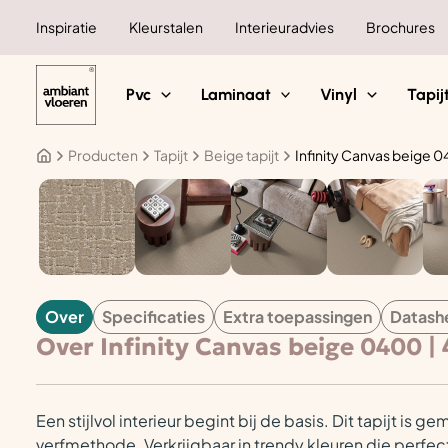
Ga
Inspiratie
Kleurstalen
Interieuradvies
Brochures
naar
de
inhoud
Pvc
Laminaat
Vinyl
Tapij
Producten
Tapijt
Beige tapijt
Infinity Canvas beige 
TAPIJT
Over
Specificaties
Extra toepassingen
Datash
Over Infinity Canvas beige 0400 
Een stijlvol interieur begint bij de basis.
Dit tapijt is g
verfmethode. Verkrijgbaar in trendy kleuren die perfect