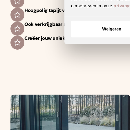
omschreven in onze
privacy
Hoogpolig tapijt voor een warm en sfeervol int
Ook verkrijgbaar als complete traprenovatie i
Weigeren
Creëer jouw unieke woonstijl met dit trendy d