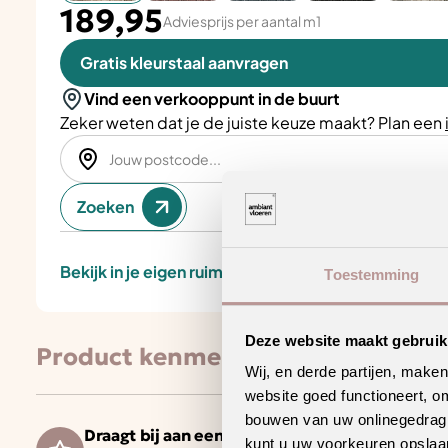
189,95
Adviesprijs per aantal m1
Gratis kleurstaal aanvragen
Vind een verkooppunt in de buurt
Zeker weten dat je de juiste keuze maakt? Plan een
Zoeken
Bekijk in je eigen ruimte
Toestemming
Deze website maakt gebruik
Product kenmerken
Wij, en derde partijen, make
website goed functioneert, o
bouwen van uw onlinegedrag. D
Draagt bij aan een gezonder binnenklimaat
kunt u uw voorkeuren opslaan