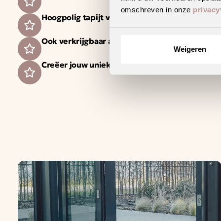
omschreven in onze
privacy
Hoogpolig tapijt voor een warm en sfeervol int
Ook verkrijgbaar als complete traprenovatie i
Weigeren
Creëer jouw unieke woonstijl met dit trendy d