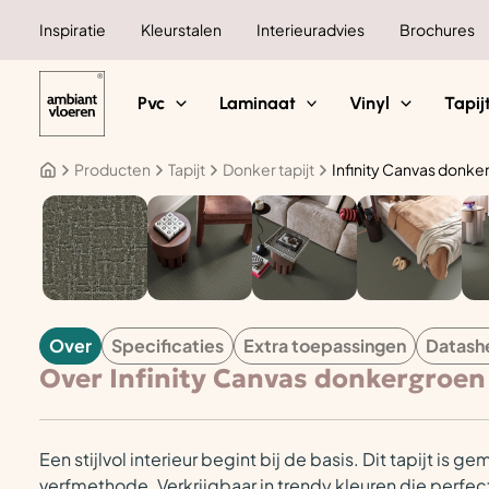
Ga
Inspiratie
Kleurstalen
Interieuradvies
Brochures
naar
de
inhoud
Pvc
Laminaat
Vinyl
Tapij
Producten
Tapijt
Donker tapijt
Infinity Canvas donk
TAPIJT
Over
Specificaties
Extra toepassingen
Datash
Over Infinity Canvas donkergroen
Een stijlvol interieur begint bij de basis.
Dit tapijt is g
verfmethode. Verkrijgbaar in trendy kleuren die perfect