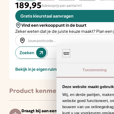
189,95
Adviesprijs per aantal m1
Gratis kleurstaal aanvragen
Vind een verkooppunt in de buurt
Zeker weten dat je de juiste keuze maakt? Plan een
Zoeken
Bekijk in je eigen ruimte
Toestemming
Deze website maakt gebruik
Product kenmerken
Wij, en derde partijen, make
website goed functioneert, o
bouwen van uw onlinegedrag. D
Draagt bij aan een gezonder binnenklimaat
kunt u uw voorkeuren opslaan