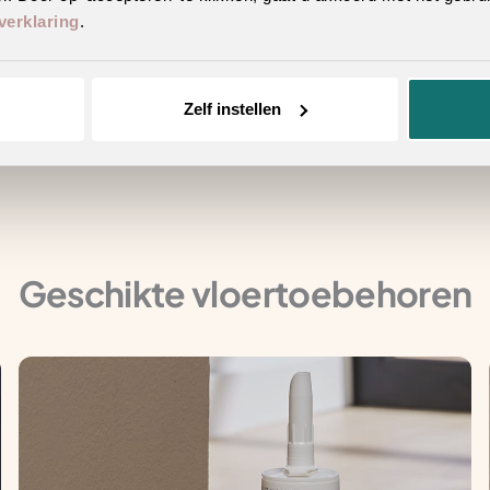
verklaring
.
erieur
n hetzelfde decor
Zelf instellen
ecor en/of patroon
Geschikte vloertoebehoren