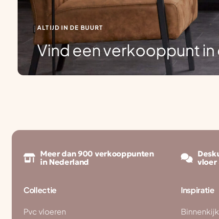
ALTIJD IN DE BUURT
Vind een verkooppunt in 
Meer dan 900 verkooppunten
Desku
in Nederland
vloer
Collectie
Inspiratie
Pvc vloeren
Binnenkij