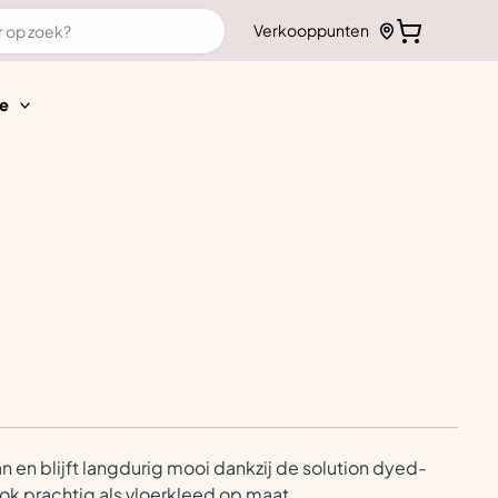
Verkooppunten
e
n en blijft langdurig mooi dankzij de solution dyed-
ook prachtig als vloerkleed op maat.