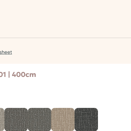
asheet
01 | 400cm