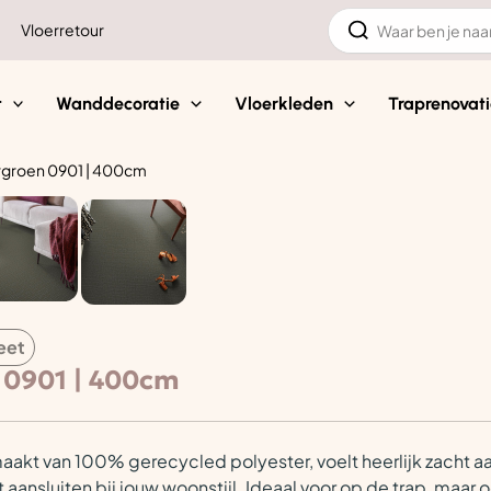
Zoeken
Vloerretour
naar:
t
Wanddecoratie
Vloerkleden
Traprenovati
ergroen 0901 | 400cm
eet
 0901 | 400cm
emaakt van 100% gerecycled polyester, voelt heerlijk zacht aa
 aansluiten bij jouw woonstijl. Ideaal voor op de trap, maar 