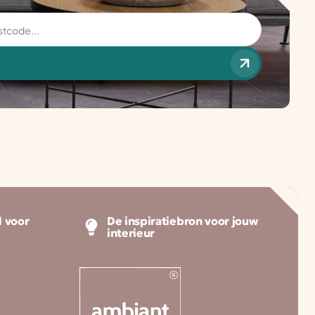
 voor
De inspiratiebron voor jouw
interieur