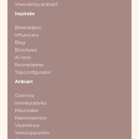
vtwonen by ambiant
Inspiratie
Binnenkijken
Influencers
Blog
Brochures
AI-tool
Roomplanner
Trapconfigurator
Ambiant
Over ons
Interieuradvies
Kleurstalen
Klantenservice
Vloerretour
Verkooppunten