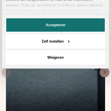
vloertoebehoren
opslaan. Door op ‘accepteren’ te klikken, gaat u akkoord
met het gebruik van alle cookies zoals omschreven in
onze
privacyverklaring
.
Accepteren
Zelf instellen
Weigeren