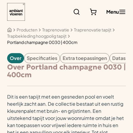
Ga
naar
Menu
de
inhoud
Producten
Traprenovatie
Traprenovatie tapijt
Trapbekleding hoogpolig tapijt
Portland champagne 0030 | 400cm
Over
Specificaties
Extra toepassingen
Datashe
TAPIJT
Over Portland champagne 0030 |
400cm
Dit is een tapijt met een gesneden pool en voelt
heerlijk zacht aan. De collectie bestaat uit een rustig
kleurenpalet met bruin- en grijstinten. Een
uitstekend tapijt voor jouw woonruimte omdat je het
kan toepassen voor vrijwel iedere ruimte in huis en
het is een aanvulling voor elk interieur. Tot slot