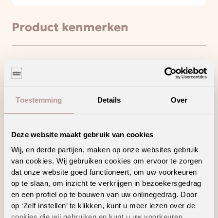
Product kenmerken
Minder loopgeluid voor meer wooncomfort
Draagt bij aan een gezonder binnenklimaat
Toestemming
Details
Over
Hoogpolig tapijt voor een warm en sfeervol
interieur
Ook verkrijgbaar als complete traprenovatie
Deze website maakt gebruik van cookies
in hetzelfde decor
Wij, en derde partijen, maken op onze websites gebruik
van cookies. Wij gebruiken cookies om ervoor te zorgen
dat onze website goed functioneert, om uw voorkeuren
op te slaan, om inzicht te verkrijgen in bezoekersgedrag
en een profiel op te bouwen van uw onlinegedrag. Door
Geschikte
op ‘Zelf instellen’ te klikken, kunt u meer lezen over de
cookies die wij gebruiken en kunt u uw voorkeuren