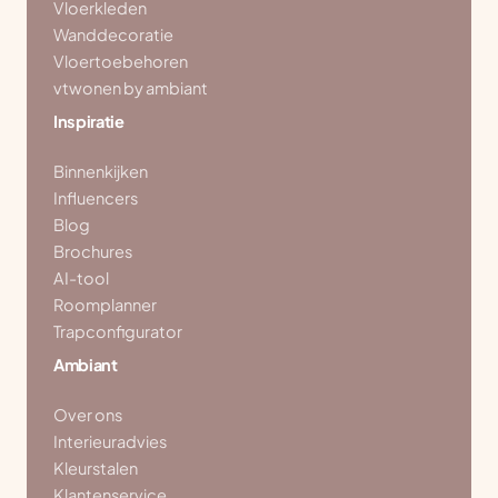
Vloerkleden
Wanddecoratie
Vloertoebehoren
vtwonen by ambiant
Inspiratie
Binnenkijken
Influencers
Blog
Brochures
AI-tool
Roomplanner
Trapconfigurator
Ambiant
Over ons
Interieuradvies
Kleurstalen
Klantenservice