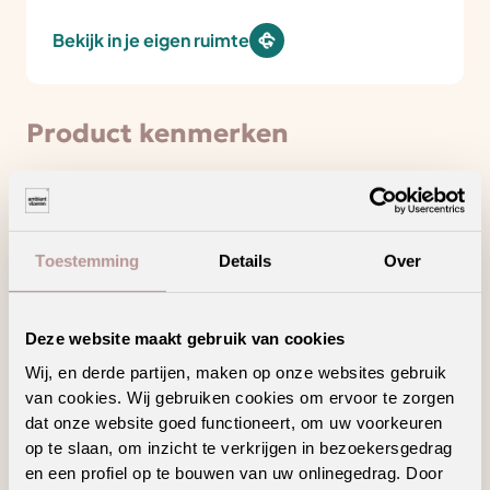
Bekijk in je eigen ruimte
Product kenmerken
Draagt bij aan een gezonder binnenklimaat
Toestemming
Details
Over
Hoogpolig tapijt voor een warm en sfeervol
interieur
Ook verkrijgbaar als complete traprenovatie
Deze website maakt gebruik van cookies
in hetzelfde decor
Wij, en derde partijen, maken op onze websites gebruik
Creëer jouw unieke woonstijl met dit trendy
decor en/of patroon
van cookies. Wij gebruiken cookies om ervoor te zorgen
dat onze website goed functioneert, om uw voorkeuren
op te slaan, om inzicht te verkrijgen in bezoekersgedrag
en een profiel op te bouwen van uw onlinegedrag. Door