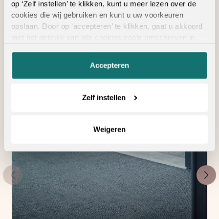
op ‘Zelf instellen’ te klikken, kunt u meer lezen over de
Geschikte
cookies die wij gebruiken en kunt u uw voorkeuren
opslaan. Door op ‘accepteren’ te klikken, gaat u akkoord
vloertoebehoren
met het gebruik van alle cookies zoals omschreven in
onze
privacyverklaring
.
Accepteren
Zelf instellen
Weigeren