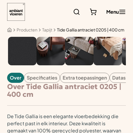
Ga
naar
Menu
de
inhoud
Producten
Tapijt
Tide Gallia antraciet 0205 | 400 cm
TAPIJT
Over
Specificaties
Extra toepassingen
Datashe
Over Tide Gallia antraciet 0205 |
400 cm
De Tide Gallia is een elegante vloerbedekking die
perfect past in elk interieur. Deze kwaliteit is
gemaakt van 100% gerecycled polyester, waarvan