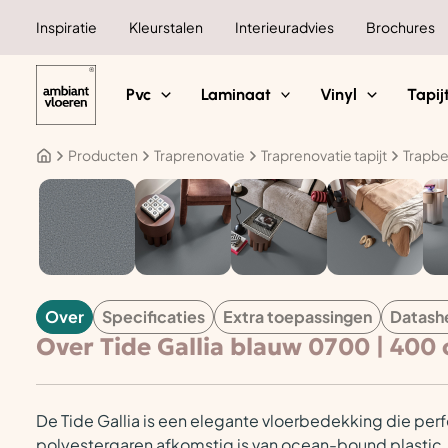
Ga
Inspiratie
Kleurstalen
Interieuradvies
Brochures
naar
de
inhoud
Pvc
Laminaat
Vinyl
Tapij
Producten
Traprenovatie
Traprenovatie tapijt
Trapbe
TAPIJT
Over
Specificaties
Extra toepassingen
Datash
Over Tide Gallia blauw 0700 | 400
De Tide Gallia is een elegante vloerbedekking die perf
polyestergaren afkomstig is van ocean-bound plastic.