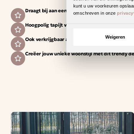
kunt u uw voorkeuren opslaan
Draagt bij aan een gezonder binnenklimaat
omschreven in onze
privacy
Hoogpolig tapijt voor een warm en sfeervol int
Weigeren
Ook verkrijgbaar als complete traprenovatie i
Creëer jouw unieke woonstijl met dit trendy d