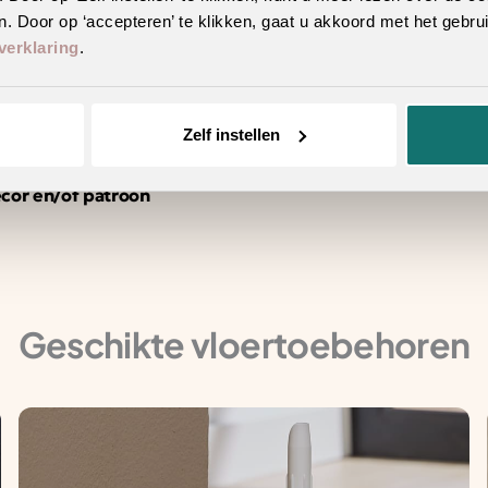
. Door op ‘accepteren’ te klikken, gaat u akkoord met het gebrui
verklaring
.
erieur
Zelf instellen
n hetzelfde decor
ecor en/of patroon
Geschikte vloertoebehoren