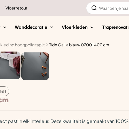
Zoeken
Vloerretour
naar:
t
Wanddecoratie
Vloerkleden
Traprenovati
kleding hoogpolig tapijt
Tide Gallia blauw 0700 | 400 cm
eet
 cm
ect past in elk interieur. Deze kwaliteit is gemaakt van 10