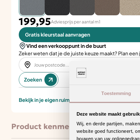
199,95
Adviesprijs per aantal m1
Gratis kleurstaal aanvragen
Vind een verkooppunt in de buurt
Zeker weten dat je de juiste keuze maakt? Plan een
Zoeken
Toestemming
Bekijk in je eigen ruimte
Deze website maakt gebruik
Wij, en derde partijen, make
Product kenmerken
website goed functioneert, o
bouwen van uw onlinegedrag. D