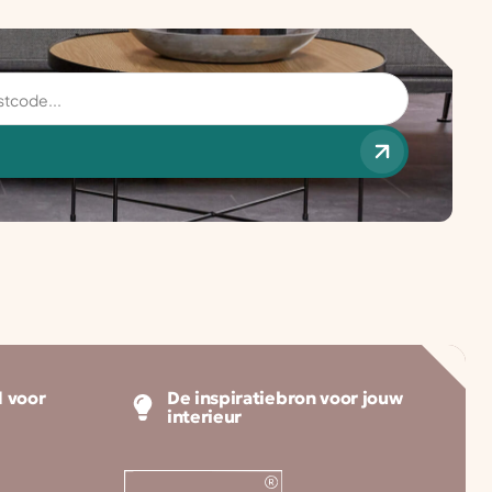
 voor
De inspiratiebron voor jouw
interieur