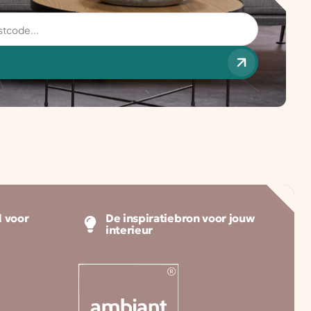
 voor
De inspiratiebron voor jouw
interieur