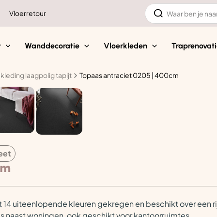
Zoeken
Vloerretour
naar:
t
Wanddecoratie
Vloerkleden
Traprenovati
kleding laagpolig tapijt
Topaas antraciet 0205 | 400cm
eet
cm
 14 uiteenlopende kleuren gekregen en beschikt over een rij
 is naast woningen, ook geschikt voor kantoorruimtes.