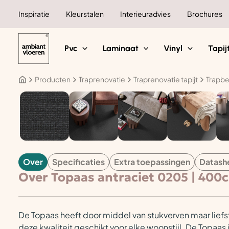
Ga
Inspiratie
Kleurstalen
Interieuradvies
Brochures
naar
de
inhoud
Pvc
Laminaat
Vinyl
Tapij
Producten
Traprenovatie
Traprenovatie tapijt
Trapbe
TAPIJT
Over
Specificaties
Extra toepassingen
Datash
Over Topaas antraciet 0205 | 400
De Topaas heeft door middel van stukverven maar liefst
deze kwaliteit geschikt voor elke woonstijl. De Topaas