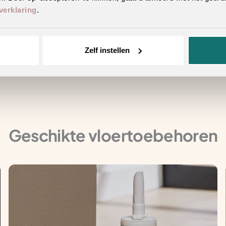
verklaring
.
tstraling
Zelf instellen
n hetzelfde decor
Geschikte vloertoebehoren