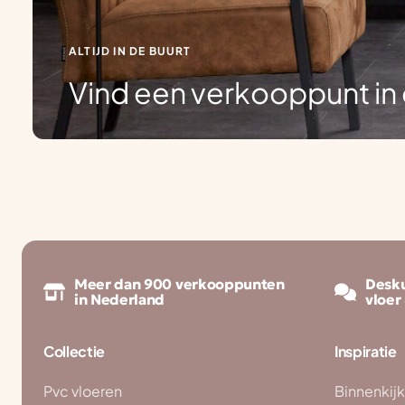
ALTIJD IN DE BUURT
Vind een verkooppunt in 
Meer dan 900 verkooppunten
Desku
in Nederland
vloer
Collectie
Inspiratie
Pvc vloeren
Binnenkij