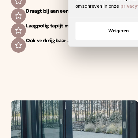
omschreven in onze
privacy
Draagt bij aan een gezonder binnenklimaat
Laagpolig tapijt met een strakke en moderne ui
Weigeren
Ook verkrijgbaar als complete traprenovatie i