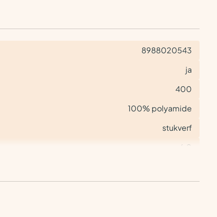
8988020543
ja
400
100% polyamide
stukverf
6,0