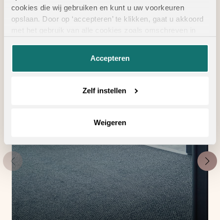
Geschikte
cookies die wij gebruiken en kunt u uw voorkeuren
vloertoebehoren
opslaan. Door op ‘accepteren’ te klikken, gaat u akkoord
met het gebruik van alle cookies zoals omschreven in
onze
privacyverklaring
.
Accepteren
Zelf instellen
Weigeren