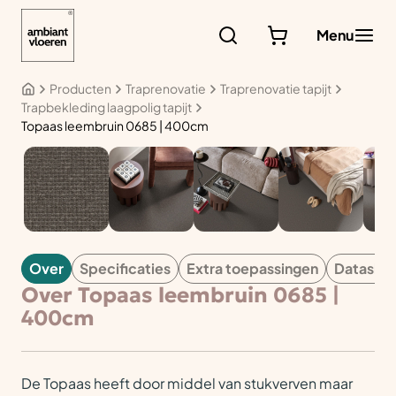
Ga
naar
Menu
de
inhoud
Producten
Traprenovatie
Traprenovatie tapijt
Trapbekleding laagpolig tapijt
Topaas leembruin 0685 | 400cm
TAPIJT
Over
Specificaties
Extra toepassingen
Datashe
Over Topaas leembruin 0685 |
400cm
De Topaas heeft door middel van stukverven maar