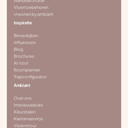
Wanddecoratie
Vloertoebehoren
vtwonen by ambiant
Inspiratie
Binnenkijken
Influencers
Blog
Brochures
AI-tool
Roomplanner
Trapconfigurator
Ambiant
Over ons
Interieuradvies
Kleurstalen
Klantenservice
Vloerretour