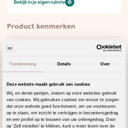
Bekijk in je eigen ruimte
Product kenmerken
Minder loopgeluid voor meer wooncomfort
Draagt bij aan een gezonder binnenklimaat
Toestemming
Details
Over
Laagpolig tapijt met een strakke en moderne
uitstraling
Deze website maakt gebruik van cookies
Ook verkrijgbaar als complete traprenovatie
Wij, en derde partijen, maken op onze websites gebruik
in hetzelfde decor
van cookies. Wij gebruiken cookies om ervoor te zorgen
dat onze website goed functioneert, om uw voorkeuren
op te slaan, om inzicht te verkrijgen in bezoekersgedrag
en een profiel op te bouwen van uw onlinegedrag. Door
op ‘Zelf instellen’ te klikken, kunt u meer lezen over de