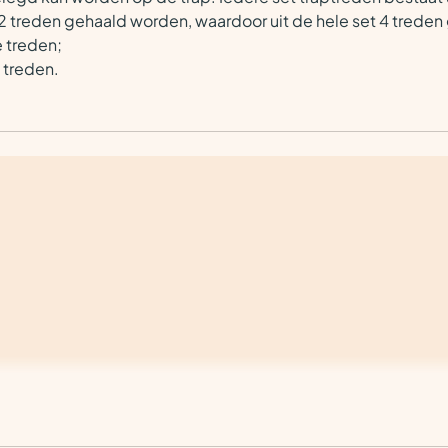
n 2 treden gehaald worden, waardoor uit de hele set 4 tred
e treden;
e treden.