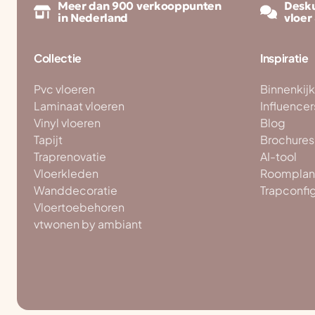
Meer dan 900 verkooppunten
Desku
in Nederland
vloer
Collectie
Inspiratie
Pvc vloeren
Binnenkij
Laminaat vloeren
Influencer
Vinyl vloeren
Blog
Tapijt
Brochures
Traprenovatie
AI-tool
Vloerkleden
Roomplan
Wanddecoratie
Trapconfi
Vloertoebehoren
vtwonen by ambiant