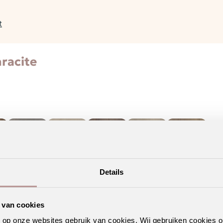
t
racite
Details
 van cookies
interieuradvies
. Liever zelf kijken? Vind hieronder jouw
Ambia
n op onze websites gebruik van cookies. Wij gebruiken cookies 