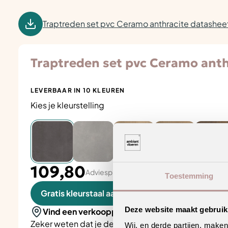
Traptreden set pvc Ceramo anthracite datashee
Traptreden set pvc Ceramo anth
LEVERBAAR IN 10 KLEUREN
Kies je kleurstelling
109,80
Adviesprijs per aantal pak
Toestemming
Gratis kleurstaal aanvragen
Deze website maakt gebruik
Vind een verkooppunt in de buurt
Zeker weten dat je de juiste keuze maakt? Plan een
Wij, en derde partijen, make