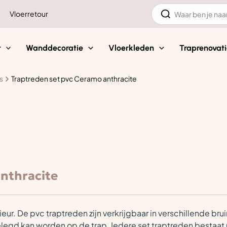
Zoeken
Vloerretour
naar:
t
Wanddecoratie
Vloerkleden
Traprenovati
s
Traptreden set pvc Ceramo anthracite
nthracite
eur. De pvc traptreden zijn verkrijgbaar in verschillende brui
gelegd kan worden op de trap. Iedere set traptreden bestaat