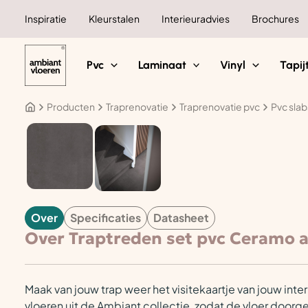
Ga
Inspiratie
Kleurstalen
Interieuradvies
Brochures
naar
de
inhoud
Pvc
Laminaat
Vinyl
Tapij
Producten
Traprenovatie
Traprenovatie pvc
Pvc slab
TRAPRENOVATIE
Over
Specificaties
Datasheet
Over Traptreden set pvc Ceramo a
Maak van jouw trap weer het visitekaartje van jouw interi
vloeren uit de Ambiant collectie, zodat de vloer door