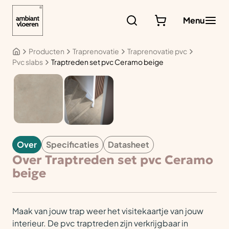
Ga
naar
Menu
de
inhoud
Producten
Traprenovatie
Traprenovatie pvc
Pvc slabs
Traptreden set pvc Ceramo beige
TRAPRENOVATIE
Over
Specificaties
Datasheet
Over Traptreden set pvc Ceramo
beige
Maak van jouw trap weer het visitekaartje van jouw
interieur. De pvc traptreden zijn verkrijgbaar in