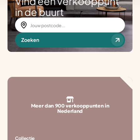
Vind een verkooppunt
in de buurt
Zoeken
Meer dan 900 verkooppunten in
Nederland
Collectie