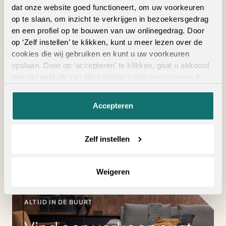
dat onze website goed functioneert, om uw voorkeuren
Product kenmerken
op te slaan, om inzicht te verkrijgen in bezoekersgedrag
en een profiel op te bouwen van uw onlinegedrag. Door
op ‘Zelf instellen’ te klikken, kunt u meer lezen over de
cookies die wij gebruiken en kunt u uw voorkeuren
Snelle installatie
opslaan. Door op ‘accepteren’ te klikken, gaat u akkoord
met het gebruik van alle cookies zoals omschreven in
Meer veiligheid dankzij een anti-slip laag
onze
privacyverklaring
.
De uitstraling van echt hout of beton met een
Accepteren
matte afwerking
Minder loopgeluid voor meer wooncomfort
Zelf instellen
Weigeren
ALTIJD IN DE BUURT