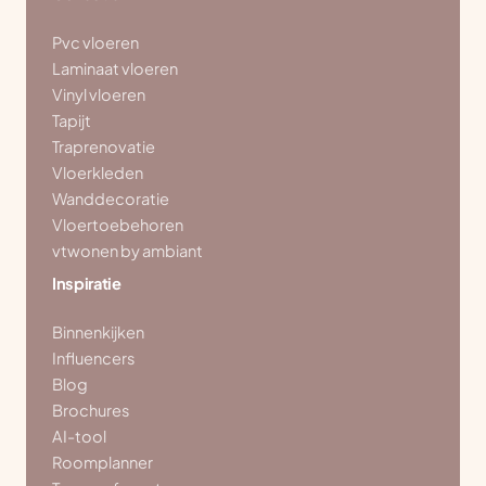
Pvc vloeren
Laminaat vloeren
Vinyl vloeren
Tapijt
Traprenovatie
Vloerkleden
Wanddecoratie
Vloertoebehoren
vtwonen by ambiant
Inspiratie
Binnenkijken
Influencers
Blog
Brochures
AI-tool
Roomplanner