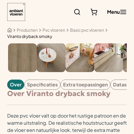
Ga
naar
Menu
de
inhoud
Producten
Pvc vloeren
Basic pvc vloeren
Viranto dryback smoky
PVC
Over
Specificaties
Extra toepassingen
Datashe
Over Viranto dryback smoky
Deze pvc vloer valt op door het rustige patroon en de
warme uitstraling. De realistische houtstructuur geeft
de vloer een natuurlijke look, terwijl de extra matte