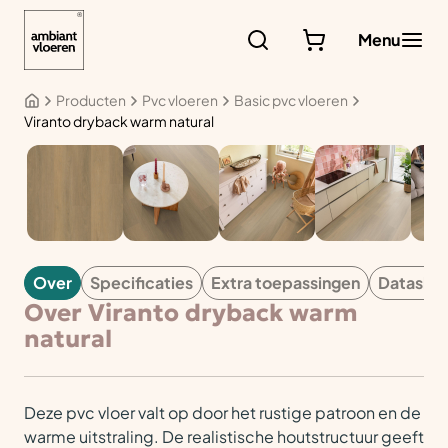
Ga
naar
Menu
de
inhoud
Producten
Pvc vloeren
Basic pvc vloeren
Viranto dryback warm natural
PVC
Over
Specificaties
Extra toepassingen
Datashe
Over Viranto dryback warm
natural
Deze pvc vloer valt op door het rustige patroon en de
warme uitstraling. De realistische houtstructuur geeft