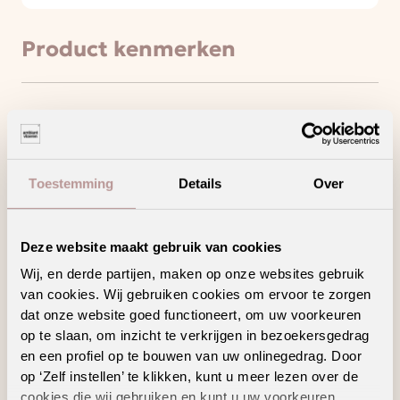
Product kenmerken
Deze vloer haalt het maximale uit jouw
vloerverwarming en -koeling
Een waterbestendige vloer voor zorgeloos
wooncomfort
Toestemming
Details
Over
Maak schoonmaken gemakkelijker met een
vloer die weinig onderhoud vraagt
Vermindert loopgeluid voor extra comfort
Deze website maakt gebruik van cookies
Wij, en derde partijen, maken op onze websites gebruik
van cookies. Wij gebruiken cookies om ervoor te zorgen
dat onze website goed functioneert, om uw voorkeuren
op te slaan, om inzicht te verkrijgen in bezoekersgedrag
en een profiel op te bouwen van uw onlinegedrag. Door
Geschikte
op ‘Zelf instellen’ te klikken, kunt u meer lezen over de
cookies die wij gebruiken en kunt u uw voorkeuren