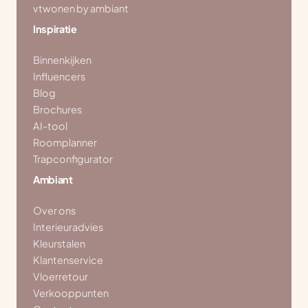
vtwonen by ambiant
Inspiratie
Binnenkijken
Influencers
Blog
Brochures
AI-tool
Roomplanner
Trapconfigurator
Ambiant
Over ons
Interieuradvies
Kleurstalen
Klantenservice
Vloerretour
Verkooppunten