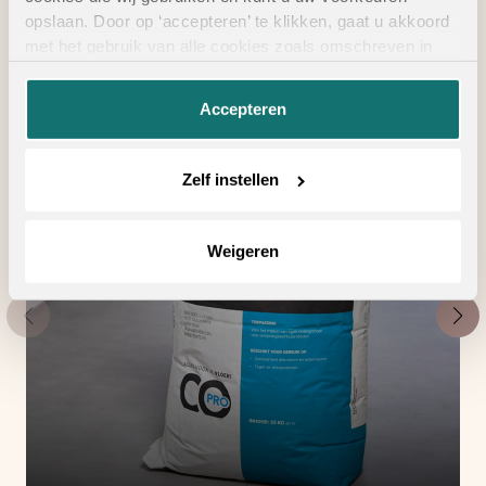
vloertoebehoren
opslaan. Door op ‘accepteren’ te klikken, gaat u akkoord
met het gebruik van alle cookies zoals omschreven in
onze
privacyverklaring
.
Accepteren
Zelf instellen
Weigeren