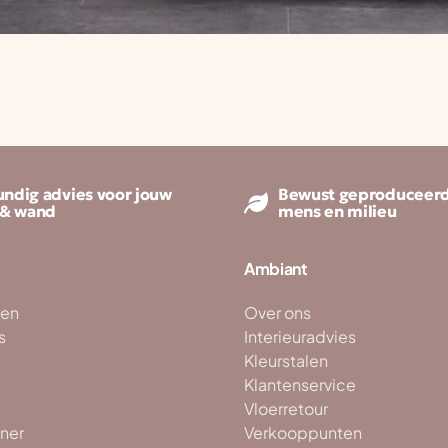
ndig advies voor jouw
Bewust geproduceerd
 & wand
mens en milieu
Ambiant
ken
Over ons
s
Interieuradvies
Kleurstalen
Klantenservice
Vloerretour
ner
Verkooppunten