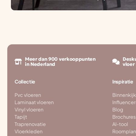
Meer dan 900 verkooppunten
Desku
in Nederland
vloer
Collectie
Inspiratie
Pvc vloeren
Binnenkij
Laminaat vloeren
Influencer
Vinyl vloeren
Blog
Tapijt
Brochures
Traprenovatie
AI-tool
Vloerkleden
Roomplan