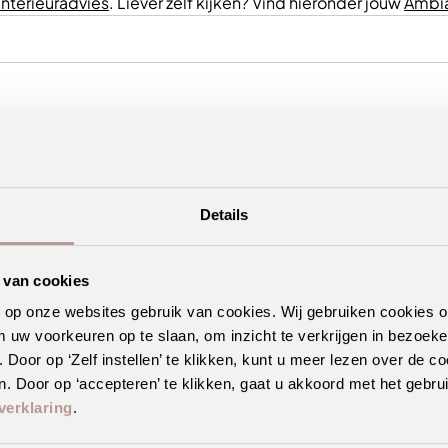
interieuradvies
. Liever zelf kijken? Vind hieronder jouw
Ambia
Details
 van cookies
n op onze websites gebruik van cookies. Wij gebruiken cookies 
m uw voorkeuren op te slaan, om inzicht te verkrijgen in bezoeke
oor op ‘Zelf instellen’ te klikken, kunt u meer lezen over de co
ecor en/of patroon
. Door op ‘accepteren’ te klikken, gaat u akkoord met het gebrui
verklaring
.
erwarming en -koeling