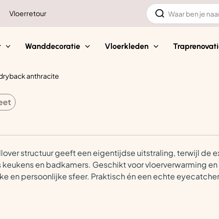
Zoeken
Vloerretour
naar:
t
Wanddecoratie
Vloerkleden
Traprenovati
 dryback anthracite
eet
ver structuur geeft een eigentijdse uitstraling, terwijl de ex
 keukens en badkamers. Geschikt voor vloerverwarming en -k
ke en persoonlijke sfeer. Praktisch én een echte eyecatcher