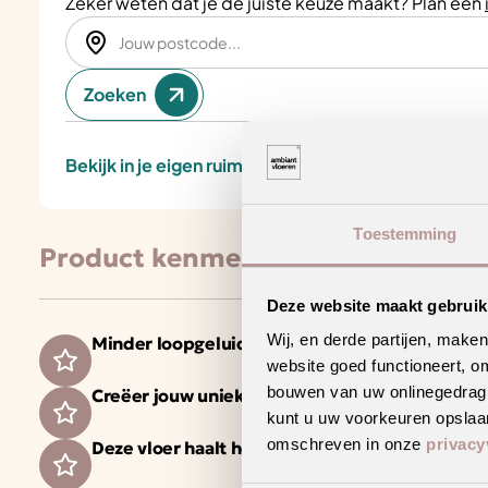
Zeker weten dat je de juiste keuze maakt? Plan een
Zoeken
Bekijk in je eigen ruimte
Toestemming
Product kenmerken
Deze website maakt gebruik
Wij, en derde partijen, make
Minder loopgeluid voor meer wooncomfort
website goed functioneert, o
bouwen van uw onlinegedrag. D
Creëer jouw unieke woonstijl met dit trendy d
kunt u uw voorkeuren opslaan
omschreven in onze
privacy
Deze vloer haalt het maximale uit jouw vloerv