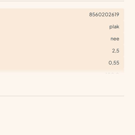
8560202619
plak
nee
2,5
0,55
100,0