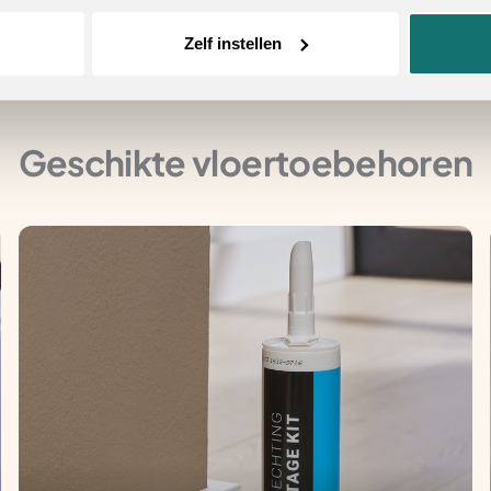
oncomfort
Zelf instellen
Geschikte vloertoebehoren