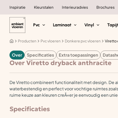
Ga
Inspiratie
Kleurstalen
Interieuradvies
Brochures
naar
de
inhoud
Pvc
Laminaat
Vinyl
Tapij
Producten
Pvc vloeren
Donkere pvc vloeren
Viretto
Over
Specificaties
Extra toepassingen
Datash
PVC
Over Viretto dryback anthracite
De Viretto combineert functionaliteit met design. De allo
waterbestendig en perfect voor vochtige ruimtes zoals
ruime keuze aan kleuren creÃ«er je eenvoudig een unie
Specificaties