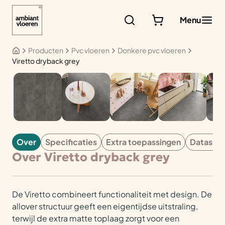
Ga
naar
Menu
de
inhoud
Producten
Pvc vloeren
Donkere pvc vloeren
Viretto dryback grey
PVC
Over
Specificaties
Extra toepassingen
Datashe
Over Viretto dryback grey
De Viretto combineert functionaliteit met design. De
allover structuur geeft een eigentijdse uitstraling,
terwijl de extra matte toplaag zorgt voor een