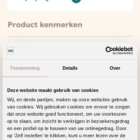
Product kenmerken
Minder loopgeluid voor meer wooncomfort
Creëer jouw unieke woonstijl met dit trendy
Toestemming
Details
Over
decor en/of patroon
Deze vloer haalt het maximale uit jouw
vloerverwarming en -koeling
Deze website maakt gebruik van cookies
Een waterbestendige vloer voor zorgeloos
wooncomfort
Wij, en derde partijen, maken op onze websites gebruik
van cookies. Wij gebruiken cookies om ervoor te zorgen
dat onze website goed functioneert, om uw voorkeuren
op te slaan, om inzicht te verkrijgen in bezoekersgedrag
en een profiel op te bouwen van uw onlinegedrag. Door
Geschikte
op ‘Zelf instellen’ te klikken, kunt u meer lezen over de