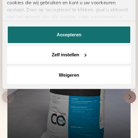
cookies die wij gebruiken en kunt u uw voorkeuren
vloertoebehoren
opslaan. Door op ‘accepteren’ te klikken, gaat u akkoord
met het gebruik van alle cookies zoals omschreven in
onze
privacyverklaring
.
Accepteren
Zelf instellen
Weigeren