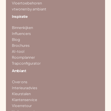
Vloertoebehoren
vtwonen by ambiant
Inspiratie
Binnenkijken
Influencers
Blog
Brochures
AI-tool
Roomplanner
Trapconfigurator
Ambiant
Over ons
Interieuradvies
Kleurstalen
Klantenservice
Vloerretour