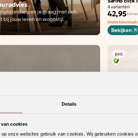
Sarino click 
ieuradvies
4 varianten
ylisten helpen je graag met een
42,95
Advies
t bij jouw leven en woonstijl.
Gratis kleurstaal
Bekijken
pvc
Details
 van cookies
n op onze websites gebruik van cookies. Wij gebruiken cookies 