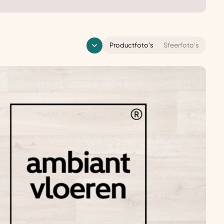
Productfoto's
Sfeerfoto's