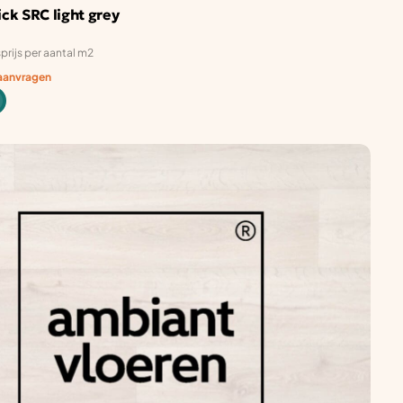
ick SRC light grey
prijs per aantal m2
 aanvragen