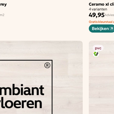
grey
Ceramo xl cl
4 varianten
49,95
 m2
Advies
Gratis kleurstaal
Bekijken
pvc