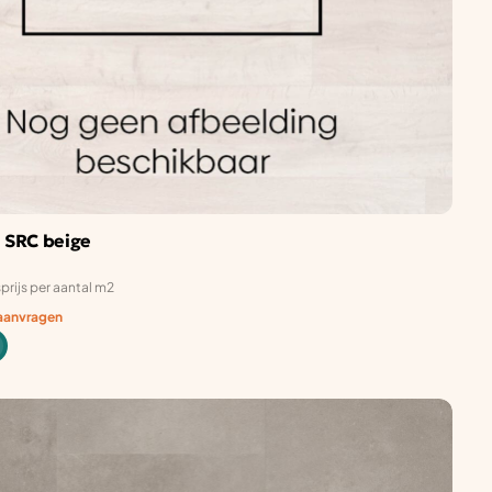
k SRC beige
prijs per aantal m2
 aanvragen