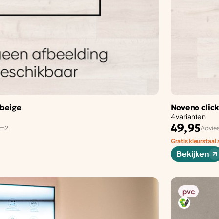
 beige
Noveno clic
4 varianten
49,95
 m2
Advies
Gratis kleurstaal
Bekijken
pvc