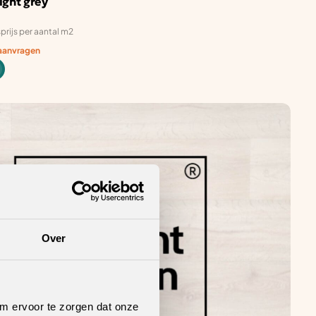
light grey
prijs per aantal m2
 aanvragen
Over
om ervoor te zorgen dat onze