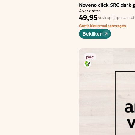
Noveno click SRC dark 
4 varianten
49,95
Adviesprijs per aantal
Gratis kleurstaal aanvragen
Bekijken
pvc