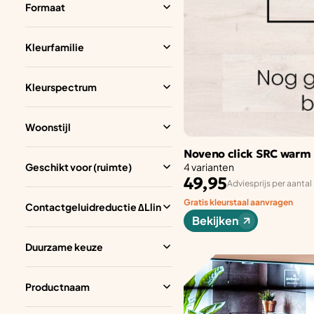
Formaat
Kleurfamilie
Kleurspectrum
Woonstijl
Noveno click SRC warm
Geschikt voor (ruimte)
4 varianten
49,95
Adviesprijs per aantal
Gratis kleurstaal aanvragen
Contactgeluidreductie ∆Llin
Bekijken
Duurzame keuze
Productnaam