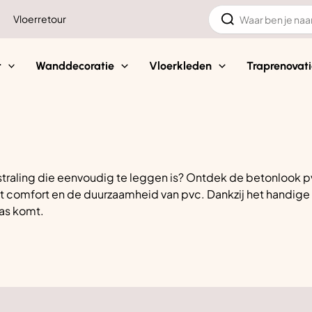
Zoeken
Vloerretour
naar:
t
Wanddecoratie
Vloerkleden
Traprenovati
traling die eenvoudig te leggen is? Ontdek de betonlook pv
t comfort en de duurzaamheid van pvc. Dankzij het handige k
pas komt.