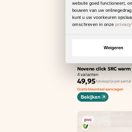
website goed functioneert, o
bouwen van uw onlinegedrag. D
kunt u uw voorkeuren opslaan
omschreven in onze
privacy
Weigeren
Noveno click SRC warm 
4 varianten
49,95
Adviesprijs per aantal
Gratis kleurstaal aanvragen
Bekijken
pvc