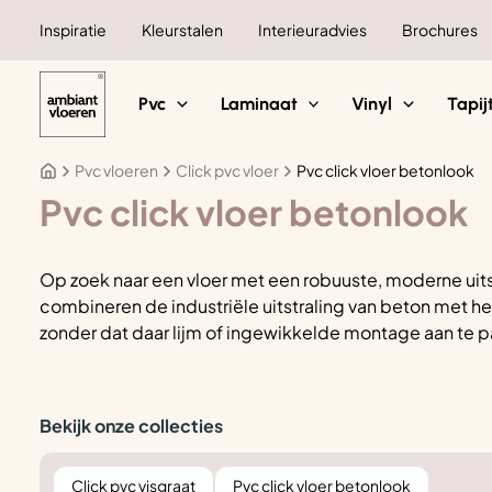
Ga
Inspiratie
Kleurstalen
Interieuradvies
Brochures
naar
de
inhoud
Pvc
Laminaat
Vinyl
Tapij
Pvc vloeren
Click pvc vloer
Pvc click vloer betonlook
Pvc click vloer betonlook
Op zoek naar een vloer met een robuuste, moderne uits
combineren de industriële uitstraling van beton met he
zonder dat daar lijm of ingewikkelde montage aan te 
Bekijk onze collecties
Click pvc visgraat
Pvc click vloer betonlook