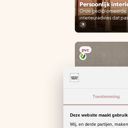
Persoonlijk inter
Onze gediplomeerde st
interieuradvies dat pas
pvc
Toestemming
Deze website maakt gebruik
Wij, en derde partijen, make