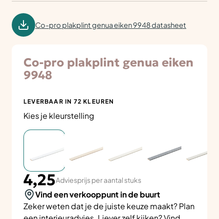
Co-pro plakplint genua eiken 9948 datasheet
Co-pro plakplint genua eiken
9948
LEVERBAAR IN 72 KLEUREN
Kies je kleurstelling
4,25
Adviesprijs per aantal stuks
Vind een verkooppunt in de buurt
Zeker weten dat je de juiste keuze maakt? Plan
een
interieuradvies
. Liever zelf kijken? Vind