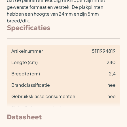
dat de plinten eenvoudig te knippen zijn in het
gewenste formaat en verstek. De plakplinten
hebben een hoogte van 24mm en zijn 5mm
breed/dik.
Specificaties
Artikelnummer
5111994819
Lengte (cm)
240
Breedte (cm)
2,4
Brandclassificatie
nee
Gebruiksklasse consumenten
nee
Gebruiksklasse project
nee
Datasheet