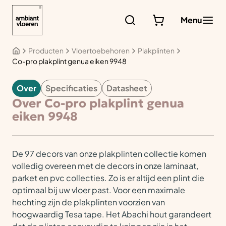
Ga
naar
Menu
de
inhoud
Producten
Vloertoebehoren
Plakplinten
Co-pro plakplint genua eiken 9948
Over
Specificaties
Datasheet
VLOERTOEBEHOREN
Over Co-pro plakplint genua
eiken 9948
De 97 decors van onze plakplinten collectie komen
volledig overeen met de decors in onze laminaat,
parket en pvc collecties. Zo is er altijd een plint die
optimaal bij uw vloer past. Voor een maximale
hechting zijn de plakplinten voorzien van
hoogwaardig Tesa tape. Het Abachi hout garandeert