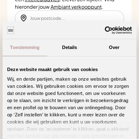
hieronder jouw
Ambiant verkooppunt
.
Zoeken
Toestemming
Details
Over
Bekijk in je eigen ruimte
Deze website maakt gebruik van cookies
Product kenmerken
Wij, en derde partijen, maken op onze websites gebruik
van cookies. Wij gebruiken cookies om ervoor te zorgen
dat onze website goed functioneert, om uw voorkeuren
op te slaan, om inzicht te verkrijgen in bezoekersgedrag
Ontworpen om perfect aan te sluiten op jouw
en een profiel op te bouwen van uw onlinegedrag. Door
vloer
op ‘Zelf instellen’ te klikken, kunt u meer lezen over de
Zelfklevend
cookies die wij gebruiken en kunt u uw voorkeuren
opslaan. Door op ‘accepteren’ te klikken, gaat u akkoord
met het gebruik van alle cookies zoals omschreven in