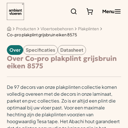
Ga
naar
Menu
de
inhoud
Producten
Vloertoebehoren
Plakplinten
Co-pro plakplint grijsbruin eiken 8575
Over
Specificaties
Datasheet
VLOERTOEBEHOREN
Over Co-pro plakplint grijsbruin
eiken 8575
De 97 decors van onze plakplinten collectie komen
volledig overeen met de decors in onze laminaat,
parket en pvc collecties. Zo is er altijd een plint die
optimaal bij uw vloer past. Voor een maximale
hechting zijn de plakplinten voorzien van
hoogwaardig Tesa tape. Het Abachi hout garandeert