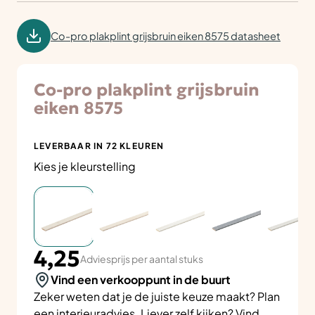
Co-pro plakplint grijsbruin eiken 8575 datasheet
Co-pro plakplint grijsbruin
eiken 8575
LEVERBAAR IN 72 KLEUREN
Kies je kleurstelling
4,25
Adviesprijs per aantal stuks
Vind een verkooppunt in de buurt
Zeker weten dat je de juiste keuze maakt? Plan
een
interieuradvies
. Liever zelf kijken? Vind