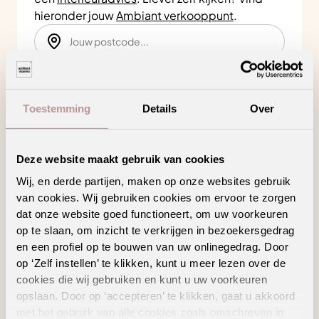
hieronder jouw
Ambiant verkooppunt
.
Zoeken
Toestemming
Details
Over
Bekijk in je eigen ruimte
Deze website maakt gebruik van cookies
Product kenmerken
Wij, en derde partijen, maken op onze websites gebruik
van cookies. Wij gebruiken cookies om ervoor te zorgen
dat onze website goed functioneert, om uw voorkeuren
op te slaan, om inzicht te verkrijgen in bezoekersgedrag
Ontworpen om perfect aan te sluiten op jouw
en een profiel op te bouwen van uw onlinegedrag. Door
vloer
op ‘Zelf instellen’ te klikken, kunt u meer lezen over de
Zelfklevend
cookies die wij gebruiken en kunt u uw voorkeuren
opslaan. Door op ‘accepteren’ te klikken, gaat u akkoord
met het gebruik van alle cookies zoals omschreven in