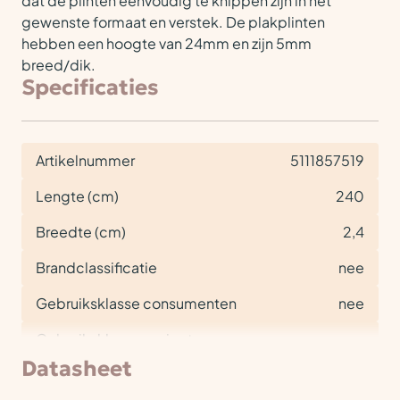
dat de plinten eenvoudig te knippen zijn in het
gewenste formaat en verstek. De plakplinten
hebben een hoogte van 24mm en zijn 5mm
breed/dik.
Specificaties
Artikelnummer
5111857519
Lengte (cm)
240
Breedte (cm)
2,4
Brandclassificatie
nee
Gebruiksklasse consumenten
nee
Gebruiksklasse project
nee
Datasheet