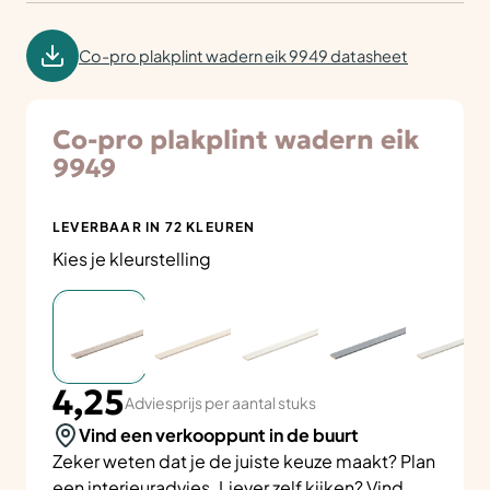
Co-pro plakplint wadern eik 9949 datasheet
Co-pro plakplint wadern eik
9949
LEVERBAAR IN 72 KLEUREN
Kies je kleurstelling
4,25
Adviesprijs per aantal stuks
Vind een verkooppunt in de buurt
Zeker weten dat je de juiste keuze maakt? Plan
een
interieuradvies
. Liever zelf kijken? Vind