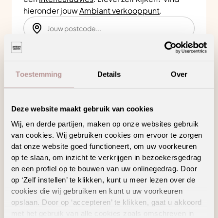
hieronder jouw
Ambiant verkooppunt
.
Zoeken
Toestemming
Details
Over
Bekijk in je eigen ruimte
Deze website maakt gebruik van cookies
Product kenmerken
Wij, en derde partijen, maken op onze websites gebruik
van cookies. Wij gebruiken cookies om ervoor te zorgen
dat onze website goed functioneert, om uw voorkeuren
op te slaan, om inzicht te verkrijgen in bezoekersgedrag
Ontworpen om perfect aan te sluiten op jouw
en een profiel op te bouwen van uw onlinegedrag. Door
vloer
op ‘Zelf instellen’ te klikken, kunt u meer lezen over de
Zelfklevend
cookies die wij gebruiken en kunt u uw voorkeuren
opslaan. Door op ‘accepteren’ te klikken, gaat u akkoord
met het gebruik van alle cookies zoals omschreven in