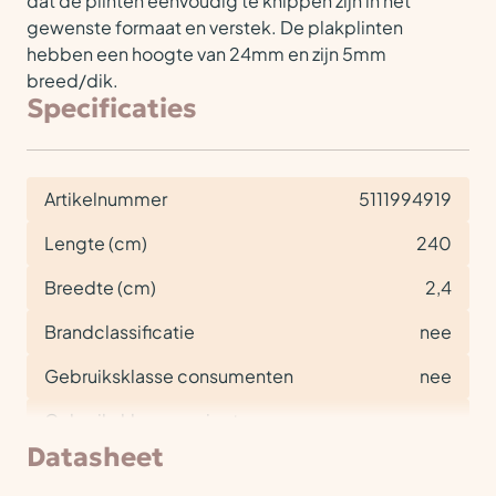
dat de plinten eenvoudig te knippen zijn in het
gewenste formaat en verstek. De plakplinten
hebben een hoogte van 24mm en zijn 5mm
breed/dik.
Specificaties
Artikelnummer
5111994919
Lengte (cm)
240
Breedte (cm)
2,4
Brandclassificatie
nee
Gebruiksklasse consumenten
nee
Gebruiksklasse project
nee
Datasheet