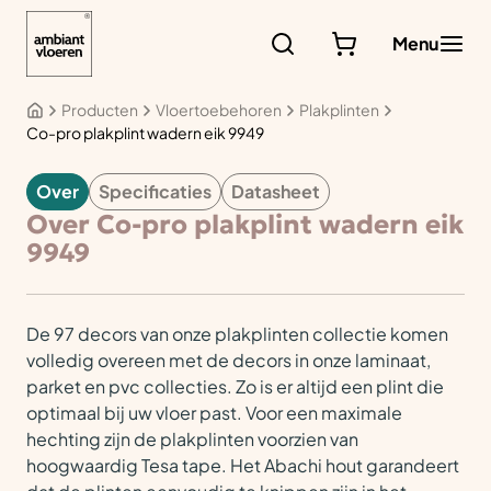
Ga
naar
Menu
de
inhoud
Producten
Vloertoebehoren
Plakplinten
Co-pro plakplint wadern eik 9949
Over
Specificaties
Datasheet
VLOERTOEBEHOREN
Over Co-pro plakplint wadern eik
9949
De 97 decors van onze plakplinten collectie komen
volledig overeen met de decors in onze laminaat,
parket en pvc collecties. Zo is er altijd een plint die
optimaal bij uw vloer past. Voor een maximale
hechting zijn de plakplinten voorzien van
hoogwaardig Tesa tape. Het Abachi hout garandeert