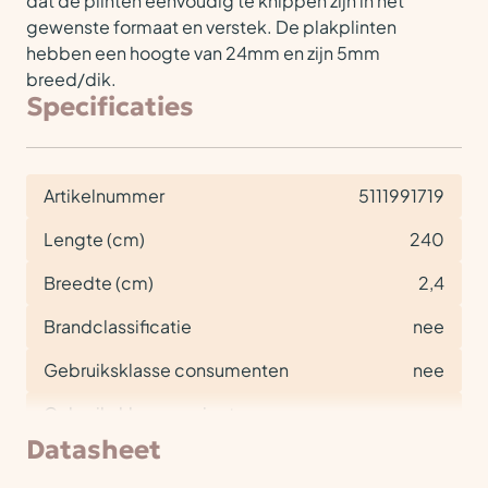
dat de plinten eenvoudig te knippen zijn in het
gewenste formaat en verstek. De plakplinten
hebben een hoogte van 24mm en zijn 5mm
breed/dik.
Specificaties
Artikelnummer
5111991719
Lengte (cm)
240
Breedte (cm)
2,4
Brandclassificatie
nee
Gebruiksklasse consumenten
nee
Gebruiksklasse project
nee
Datasheet