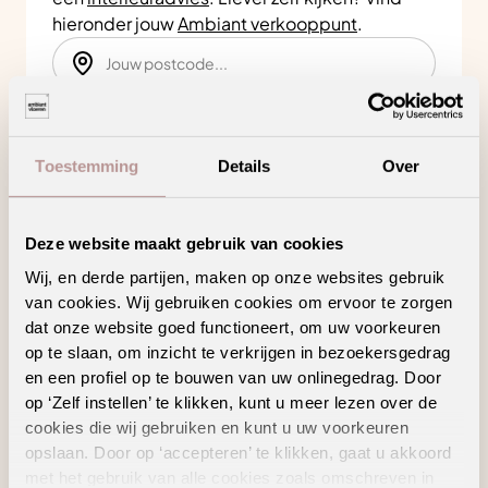
hieronder jouw
Ambiant verkooppunt
.
Zoeken
Toestemming
Details
Over
Bekijk in je eigen ruimte
Deze website maakt gebruik van cookies
Product kenmerken
Wij, en derde partijen, maken op onze websites gebruik
van cookies. Wij gebruiken cookies om ervoor te zorgen
dat onze website goed functioneert, om uw voorkeuren
op te slaan, om inzicht te verkrijgen in bezoekersgedrag
Ontworpen om perfect aan te sluiten op jouw
en een profiel op te bouwen van uw onlinegedrag. Door
vloer
op ‘Zelf instellen’ te klikken, kunt u meer lezen over de
Zelfklevend
cookies die wij gebruiken en kunt u uw voorkeuren
opslaan. Door op ‘accepteren’ te klikken, gaat u akkoord
met het gebruik van alle cookies zoals omschreven in