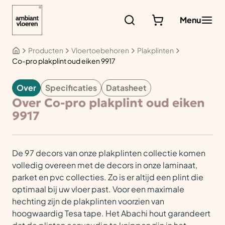
Ga
naar
Menu
de
inhoud
Producten
Vloertoebehoren
Plakplinten
Co-pro plakplint oud eiken 9917
Over
Specificaties
Datasheet
VLOERTOEBEHOREN
Over Co-pro plakplint oud eiken
9917
De 97 decors van onze plakplinten collectie komen
volledig overeen met de decors in onze laminaat,
parket en pvc collecties. Zo is er altijd een plint die
optimaal bij uw vloer past. Voor een maximale
hechting zijn de plakplinten voorzien van
hoogwaardig Tesa tape. Het Abachi hout garandeert