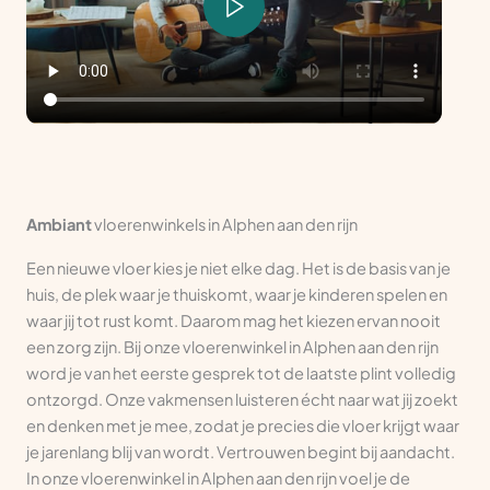
Ambiant
vloerenwinkels in Alphen aan den rijn
Een nieuwe vloer kies je niet elke dag. Het is de basis van je
huis, de plek waar je thuiskomt, waar je kinderen spelen en
waar jij tot rust komt. Daarom mag het kiezen ervan nooit
een zorg zijn. Bij onze vloerenwinkel in Alphen aan den rijn
word je van het eerste gesprek tot de laatste plint volledig
ontzorgd. Onze vakmensen luisteren écht naar wat jij zoekt
en denken met je mee, zodat je precies die vloer krijgt waar
je jarenlang blij van wordt. Vertrouwen begint bij aandacht.
In onze vloerenwinkel in Alphen aan den rijn voel je de