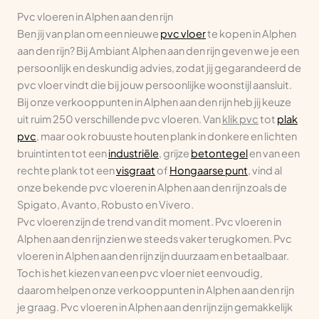
Pvc vloeren in Alphen aan den rijn
Ben jij van plan om een nieuwe
pvc vloer
te kopen in Alphen
aan den rijn? Bij Ambiant Alphen aan den rijn geven we je een
persoonlijk en deskundig advies, zodat jij gegarandeerd de
pvc vloer vindt die bij jouw persoonlijke woonstijl aansluit.
Bij onze verkooppunten in Alphen aan den rijn heb jij keuze
uit ruim 250 verschillende pvc vloeren. Van
klik pvc
tot
plak
pvc
, maar ook robuuste houten plank in donkere en lichten
bruintinten tot een
industriële
, grijze
betontegel
en van een
rechte plank tot een
visgraat
of
Hongaarse punt
, vind al
onze bekende pvc vloeren in Alphen aan den rijn zoals de
Spigato, Avanto, Robusto en Vivero.
Pvc vloeren zijn de trend van dit moment. Pvc vloeren in
Alphen aan den rijn zien we steeds vaker terugkomen. Pvc
vloeren in Alphen aan den rijn zijn duurzaam en betaalbaar.
Toch is het kiezen van een pvc vloer niet eenvoudig,
daarom helpen onze verkooppunten in Alphen aan den rijn
je graag. Pvc vloeren in Alphen aan den rijn zijn gemakkelijk