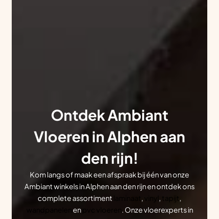
Ontdek Ambiant
Vloeren in Alphen aan
den rijn!
Kom langs of maak een afspraak bij één van onze
Ambiant winkels in Alphen aan den rijn en ontdek ons
complete assortiment
laminaat
,
vinyl
,
tapijt
,
wandpanelen
en
pvc vloeren
. Onze vloerexperts in