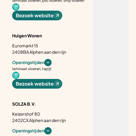
laminaat vloeren, pvc vloeren, vinyl vloeren
Bezoek website
Huigen Wonen
Euromarkt 15
2408BA Alphen aan den rijn
Openingstijden
laminaat vloeren, tapijt
Bezoek website
SOLZA B.V.
Keizershof 80
2402CX Alphen aan den rijn
Openingstijden