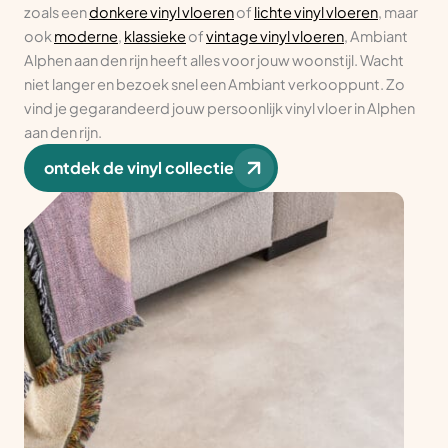
zoals een
donkere vinyl vloeren
of
lichte vinyl vloeren
, maar
ook
moderne
,
klassieke
of
vintage vinyl vloeren
, Ambiant
Alphen aan den rijn heeft alles voor jouw woonstijl. Wacht
niet langer en bezoek snel een Ambiant verkooppunt. Zo
vind je gegarandeerd jouw persoonlijk vinyl vloer in Alphen
aan den rijn.
ontdek de vinyl collectie