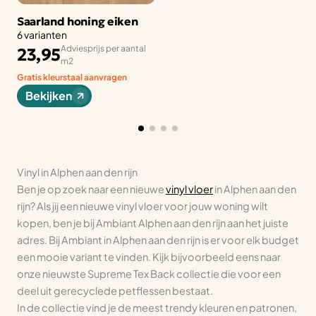
Saarland honing eiken
6 varianten
Adviesprijs per aantal
23,95
m2
Gratis kleurstaal aanvragen
Bekijken
Vinyl in Alphen aan den rijn
Ben je op zoek naar een nieuwe
vinyl vloer
in Alphen aan den
rijn? Als jij een nieuwe vinyl vloer voor jouw woning wilt
kopen, ben je bij Ambiant Alphen aan den rijn aan het juiste
adres. Bij Ambiant in Alphen aan den rijn is er voor elk budget
een mooie variant te vinden. Kijk bijvoorbeeld eens naar
onze nieuwste Supreme Tex Back collectie die voor een
deel uit gerecyclede petflessen bestaat.
In de collectie vind je de meest trendy kleuren en patronen,