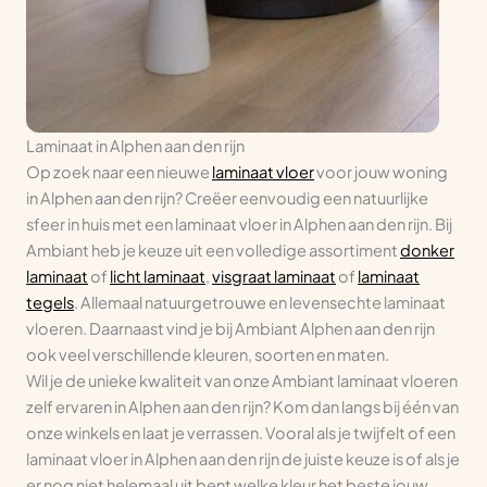
Laminaat in Alphen aan den rijn
Op zoek naar een nieuwe
laminaat vloer
voor jouw woning
in Alphen aan den rijn? Creëer eenvoudig een natuurlijke
sfeer in huis met een laminaat vloer in Alphen aan den rijn. Bij
Ambiant heb je keuze uit een volledige assortiment
donker
laminaat
of
licht laminaat
,
visgraat laminaat
of
laminaat
tegels
. Allemaal natuurgetrouwe en levensechte laminaat
vloeren. Daarnaast vind je bij Ambiant Alphen aan den rijn
ook veel verschillende kleuren, soorten en maten.
Wil je de unieke kwaliteit van onze Ambiant laminaat vloeren
zelf ervaren in Alphen aan den rijn? Kom dan langs bij één van
onze winkels en laat je verrassen. Vooral als je twijfelt of een
laminaat vloer in Alphen aan den rijn de juiste keuze is of als je
er nog niet helemaal uit bent welke kleur het beste jouw