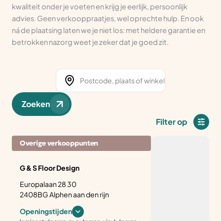
kwaliteit onder je voeten en krijg je eerlijk, persoonlijk
advies. Geen verkooppraatjes, wel oprechte hulp. En ook
ná de plaatsing laten we je niet los: met heldere garantie en
betrokken nazorg weet je zeker dat je goed zit.
Zoeken
Filter op
Overige verkooppunten
G & S Floor Design
Europalaan 28 30
2408BG Alphen aan den rijn
Openingstijden