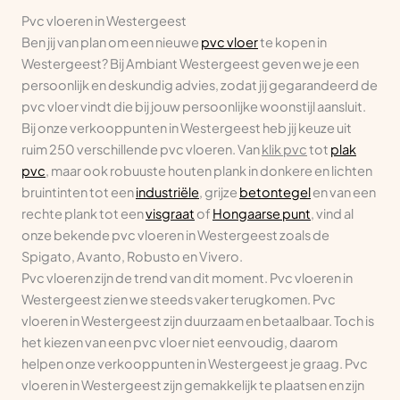
Pvc vloeren in Westergeest
Ben jij van plan om een nieuwe
pvc vloer
te kopen in
Westergeest? Bij Ambiant Westergeest geven we je een
persoonlijk en deskundig advies, zodat jij gegarandeerd de
pvc vloer vindt die bij jouw persoonlijke woonstijl aansluit.
Bij onze verkooppunten in Westergeest heb jij keuze uit
ruim 250 verschillende pvc vloeren. Van
klik pvc
tot
plak
pvc
, maar ook robuuste houten plank in donkere en lichten
bruintinten tot een
industriële
, grijze
betontegel
en van een
rechte plank tot een
visgraat
of
Hongaarse punt
, vind al
onze bekende pvc vloeren in Westergeest zoals de
Spigato, Avanto, Robusto en Vivero.
Pvc vloeren zijn de trend van dit moment. Pvc vloeren in
Westergeest zien we steeds vaker terugkomen. Pvc
vloeren in Westergeest zijn duurzaam en betaalbaar. Toch is
het kiezen van een pvc vloer niet eenvoudig, daarom
helpen onze verkooppunten in Westergeest je graag. Pvc
vloeren in Westergeest zijn gemakkelijk te plaatsen en zijn