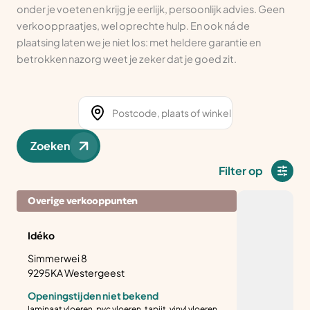
onder je voeten en krijg je eerlijk, persoonlijk advies. Geen
verkooppraatjes, wel oprechte hulp. En ook ná de
plaatsing laten we je niet los: met heldere garantie en
betrokken nazorg weet je zeker dat je goed zit.
Zoeken
Filter op
Overige verkooppunten
Idéko
Simmerwei 8
9295KA Westergeest
Openingstijden niet bekend
laminaat vloeren, pvc vloeren, tapijt, vinyl vloeren