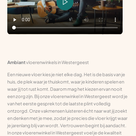
Ambiant
vloerenwinkels in Westergeest
Een nieuwe vloer kies je niet elke dag. Het is de basis van je
huis, de plek waar je thuiskomt, waar je kinderen spelen en
waar jij tot rust komt. Daarom mag het kiezen ervan nooit
een zorg zijn. Bij onze vloerenwinkel in Westergeest word je
van het eerste gesprek tot de laatste plint volledig
ontzorgd. Onze vakmensen luisteren écht naar wat jij zoekt
en denken met je mee, zodat je precies die vloer krijgt waar
je jarenlang blij van wordt. Vertrouwen begint bij aandacht.
In onze vloerenwinkel in Westergeest voel je de kwaliteit