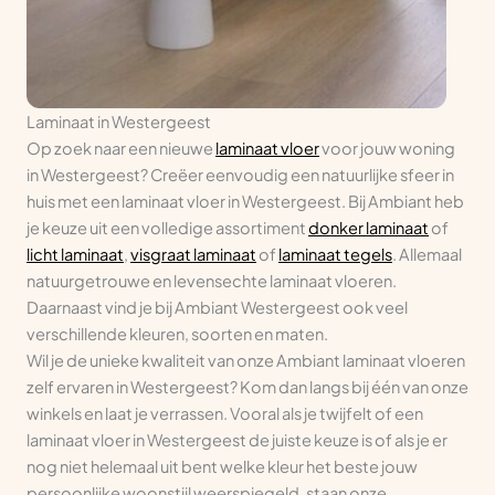
Laminaat in Westergeest
Op zoek naar een nieuwe
laminaat vloer
voor jouw woning
in Westergeest? Creëer eenvoudig een natuurlijke sfeer in
huis met een laminaat vloer in Westergeest. Bij Ambiant heb
je keuze uit een volledige assortiment
donker laminaat
of
licht laminaat
,
visgraat laminaat
of
laminaat tegels
. Allemaal
natuurgetrouwe en levensechte laminaat vloeren.
Daarnaast vind je bij Ambiant Westergeest ook veel
verschillende kleuren, soorten en maten.
Wil je de unieke kwaliteit van onze Ambiant laminaat vloeren
zelf ervaren in Westergeest? Kom dan langs bij één van onze
winkels en laat je verrassen. Vooral als je twijfelt of een
laminaat vloer in Westergeest de juiste keuze is of als je er
nog niet helemaal uit bent welke kleur het beste jouw
persoonlijke woonstijl weerspiegeld, staan onze