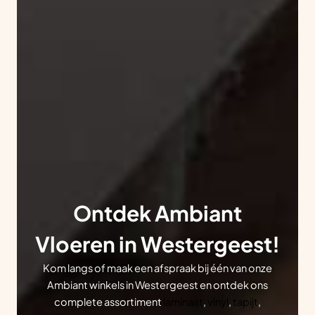
Ontdek Ambiant
Vloeren in Westergeest!
Kom langs of maak een afspraak bij één van onze
Ambiant winkels in Westergeest en ontdek ons
complete assortiment
laminaat
,
vinyl
,
tapijt
,