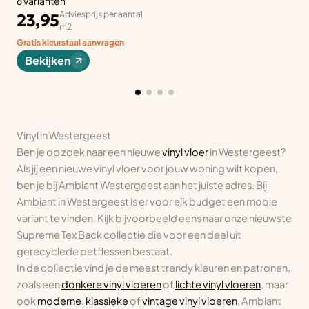
6 varianten
Adviesprijs per aantal
23,95
m2
Gratis kleurstaal aanvragen
Bekijken
Vinyl in Westergeest
Ben je op zoek naar een nieuwe
vinyl vloer
in Westergeest?
Als jij een nieuwe vinyl vloer voor jouw woning wilt kopen,
ben je bij Ambiant Westergeest aan het juiste adres. Bij
Ambiant in Westergeest is er voor elk budget een mooie
variant te vinden. Kijk bijvoorbeeld eens naar onze nieuwste
Supreme Tex Back collectie die voor een deel uit
gerecyclede petflessen bestaat.
In de collectie vind je de meest trendy kleuren en patronen,
zoals een
donkere vinyl vloeren
of
lichte vinyl vloeren
, maar
ook
moderne
,
klassieke
of
vintage vinyl vloeren
, Ambiant