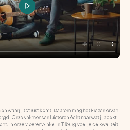
n en waar jij tot rust komt. Daarom mag het kiezen ervan
tzorgd. Onze vakmensen luisteren écht naar wat jij zoekt
ht. In onze vloerenwinkel in Tilburg voel je de kwaliteit