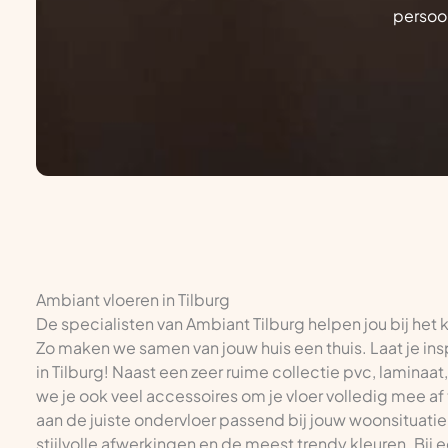
persoon
Ambiant vloeren in Tilburg
De specialisten van Ambiant Tilburg helpen jou bij het
Zo maken we samen van jouw huis een thuis. Laat je ins
in Tilburg! Naast een zeer ruime collectie pvc, laminaat,
we je ook veel accessoires om je vloer volledig mee af 
aan de juiste ondervloer passend bij jouw woonsituatie 
stijlvolle afwerkingen en de meest trendy kleuren. Bij 