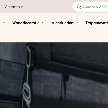
Zoeken
Vloerretour
naar:
t
Wanddecoratie
Vloerkleden
Traprenovati