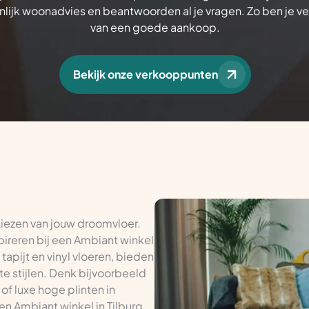
lijk woonadvies en beantwoorden al je vragen. Zo ben je v
van een goede aankoop.
Bekijk onze verkooppunten
 kiezen van jouw droomvloer.
pireren bij een Ambiant winkel
 tapijt en vinyl vloeren, bieden
te stijlen. Denk bijvoorbeeld
of luxe hoge plinten in
een Ambiant winkel in Tilburg