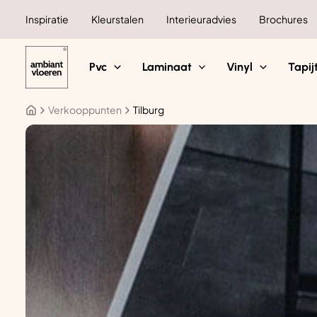
Ga
Inspiratie
Kleurstalen
Interieuradvies
Brochures
naar
de
inhoud
Pvc
Laminaat
Vinyl
Tapij
Verkooppunten
Tilburg