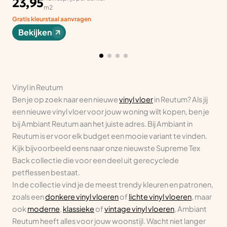
23,95
m2
Gratis kleurstaal aanvragen
Bekijken
Vinyl in Reutum
Ben je op zoek naar een nieuwe
vinyl vloer
in Reutum? Als jij
een nieuwe vinyl vloer voor jouw woning wilt kopen, ben je
bij Ambiant Reutum aan het juiste adres. Bij Ambiant in
Reutum is er voor elk budget een mooie variant te vinden.
Kijk bijvoorbeeld eens naar onze nieuwste Supreme Tex
Back collectie die voor een deel uit gerecyclede
petflessen bestaat.
In de collectie vind je de meest trendy kleuren en patronen,
zoals een
donkere vinyl vloeren
of
lichte vinyl vloeren
, maar
ook
moderne
,
klassieke
of
vintage vinyl vloeren
, Ambiant
Reutum heeft alles voor jouw woonstijl. Wacht niet langer