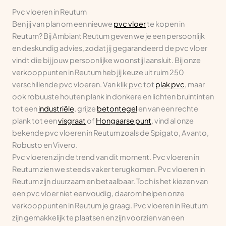
Pvc vloeren in Reutum
Ben jij van plan om een nieuwe
pvc vloer
te kopen in
Reutum? Bij Ambiant Reutum geven we je een persoonlijk
en deskundig advies, zodat jij gegarandeerd de pvc vloer
vindt die bij jouw persoonlijke woonstijl aansluit. Bij onze
verkooppunten in Reutum heb jij keuze uit ruim 250
verschillende pvc vloeren. Van
klik pvc
tot
plak pvc
, maar
ook robuuste houten plank in donkere en lichten bruintinten
tot een
industriële
, grijze
betontegel
en van een rechte
plank tot een
visgraat
of
Hongaarse punt
, vind al onze
bekende pvc vloeren in Reutum zoals de Spigato, Avanto,
Robusto en Vivero.
Pvc vloeren zijn de trend van dit moment. Pvc vloeren in
Reutum zien we steeds vaker terugkomen. Pvc vloeren in
Reutum zijn duurzaam en betaalbaar. Toch is het kiezen van
een pvc vloer niet eenvoudig, daarom helpen onze
verkooppunten in Reutum je graag. Pvc vloeren in Reutum
zijn gemakkelijk te plaatsen en zijn voorzien van een