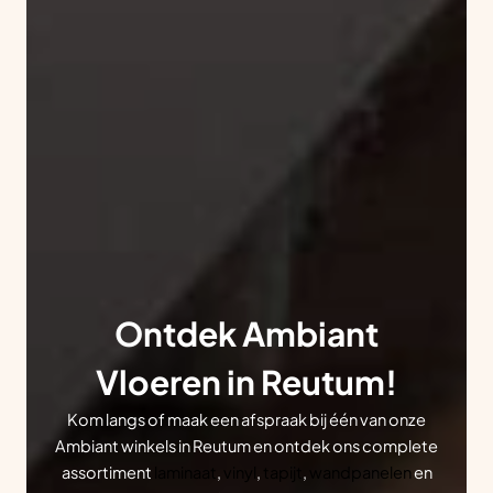
Ontdek Ambiant
Vloeren in Reutum!
Kom langs of maak een afspraak bij één van onze
Ambiant winkels in Reutum en ontdek ons complete
assortiment
laminaat
,
vinyl
,
tapijt
,
wandpanelen
en