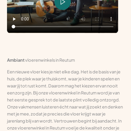
Ambiant
vloerenwinkels in Reutum
Een nieuwe vloer kies je niet elke dag. Het is de basis van je
huis, de plek waar je thuiskomt, waar je kinderen spelen en
waar jij tot rust komt. Daarom mag het kiezen ervan nooit
een zorg zijn. Bij onze vloerenwinkel in Reutum word je van
het eerste gesprek tot de laatste plint volledig ontzorgd.
Onze vakmensen luisteren écht naar wat jij zoekt en denken
met je mee, zodat je precies die vloer krijgt waar je
jarenlang blij van wordt. Vertrouwen begint bij aandacht. In
onze vloerenwinkel in Reutum voel je de kwaliteit onder je