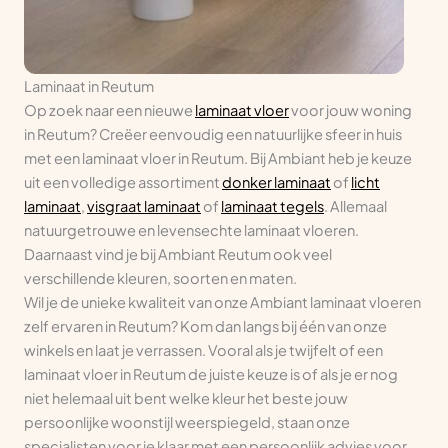
Laminaat in Reutum
Op zoek naar een nieuwe
laminaat vloer
voor jouw woning
in Reutum? Creëer eenvoudig een natuurlijke sfeer in huis
met een laminaat vloer in Reutum. Bij Ambiant heb je keuze
uit een volledige assortiment
donker laminaat
of
licht
laminaat
,
visgraat laminaat
of
laminaat tegels
. Allemaal
natuurgetrouwe en levensechte laminaat vloeren.
Daarnaast vind je bij Ambiant Reutum ook veel
verschillende kleuren, soorten en maten.
Wil je de unieke kwaliteit van onze Ambiant laminaat vloeren
zelf ervaren in Reutum? Kom dan langs bij één van onze
winkels en laat je verrassen. Vooral als je twijfelt of een
laminaat vloer in Reutum de juiste keuze is of als je er nog
niet helemaal uit bent welke kleur het beste jouw
persoonlijke woonstijl weerspiegeld, staan onze
specialisten voor je klaar met een persoonlijk advies voor