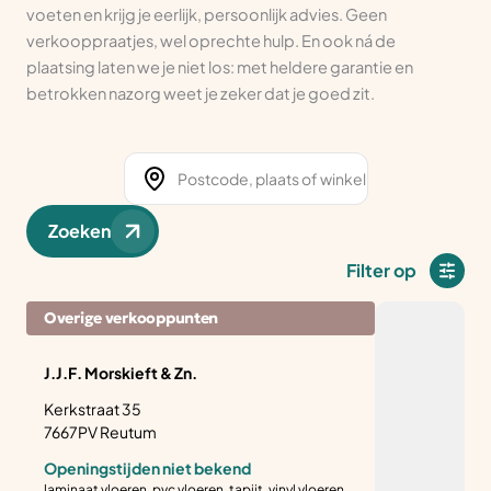
voeten en krijg je eerlijk, persoonlijk advies. Geen
verkooppraatjes, wel oprechte hulp. En ook ná de
plaatsing laten we je niet los: met heldere garantie en
betrokken nazorg weet je zeker dat je goed zit.
Zoeken
Filter op
Overige verkooppunten
J.J.F. Morskieft & Zn.
Kerkstraat 35
7667PV Reutum
Openingstijden niet bekend
laminaat vloeren, pvc vloeren, tapijt, vinyl vloeren