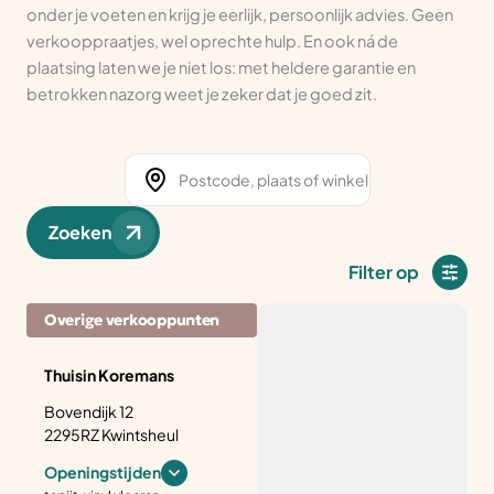
onder je voeten en krijg je eerlijk, persoonlijk advies. Geen
verkooppraatjes, wel oprechte hulp. En ook ná de
plaatsing laten we je niet los: met heldere garantie en
betrokken nazorg weet je zeker dat je goed zit.
Zoeken
Filter op
Overige verkooppunten
Thuisin Koremans
Bovendijk 12
2295RZ Kwintsheul
Openingstijden