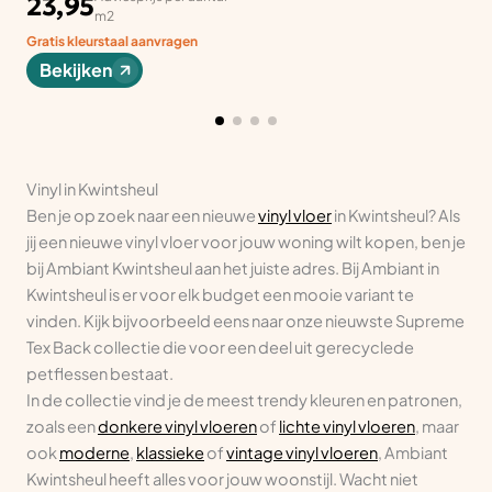
23,95
m2
Gratis kleurstaal aanvragen
Bekijken
Vinyl in Kwintsheul
Ben je op zoek naar een nieuwe
vinyl vloer
in Kwintsheul? Als
jij een nieuwe vinyl vloer voor jouw woning wilt kopen, ben je
bij Ambiant Kwintsheul aan het juiste adres. Bij Ambiant in
Kwintsheul is er voor elk budget een mooie variant te
vinden. Kijk bijvoorbeeld eens naar onze nieuwste Supreme
Tex Back collectie die voor een deel uit gerecyclede
petflessen bestaat.
In de collectie vind je de meest trendy kleuren en patronen,
zoals een
donkere vinyl vloeren
of
lichte vinyl vloeren
, maar
ook
moderne
,
klassieke
of
vintage vinyl vloeren
, Ambiant
Kwintsheul heeft alles voor jouw woonstijl. Wacht niet