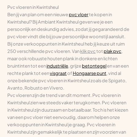
Pvc vloeren in Kwintsheul
Ben jij van plan om een nieuwe
pvc vloer
te kopen in
Kwintsheul? Bij Ambiant Kwintsheul geven we je een
persoonlijk en deskundig advies, zodat jij gegarandeerd de
pvc vloer vindt die bij jouw persoonlijke woonstijl aansluit.
Bij onze verkooppunten in Kwintsheul heb jij keuze uit ruim
250 verschillende pvc vloeren. Van
klik pvc
tot
plak pvc
,
maar ook robuuste houten plank in donkere en lichten
bruintinten tot een
industriële
, grijze
betontegel
en van een
rechte plank tot een
visgraat
of
Hongaarse punt
, vind al
onze bekende pvc vloeren in Kwintsheul zoals de Spigato,
Avanto, Robusto en Vivero.
Pvc vloeren zijn de trend van dit moment. Pvc vloeren in
Kwintsheul zien we steeds vaker terugkomen. Pvc vloeren
in Kwintsheul zijn duurzaam en betaalbaar. Toch is het kiezen
van een pvc vloer niet eenvoudig, daarom helpen onze
verkooppunten in Kwintsheul je graag. Pvc vloeren in
Kwintsheul zijn gemakkelijk te plaatsen en zijn voorzien van