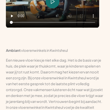
Ambiant
vloerenwinkels in Kwintsheul
Een nieuwe vloer kies je niet elke dag. Het is de basis van je
huis, de plek waar je thuiskomt, waar je kinderen spelen en
waar jij tot rust komt. Daarom mag het kiezen ervan nooit
een zorg zijn. Bij onze vloerenwinkel in Kwintsheul word je
van het eerste gesprek tot de laatste plint volledig
ontzorgd. Onze vakmensen luisteren écht naar wat jij zoekt
en denken met je mee, zodat je precies die vloer krijgt waar
je jarenlang blij van wordt. Vertrouwen begint bij aandacht.
In onze vloerenwinkel in Kwintsheul voel je de kwaliteit