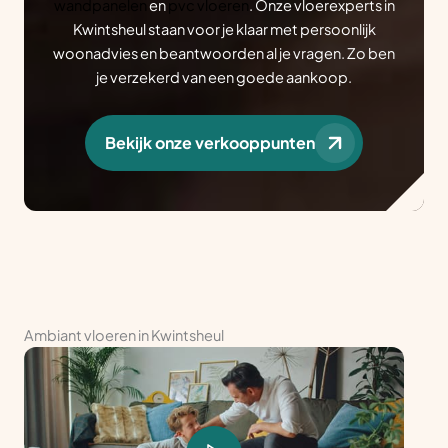
wandpanelen
en
pvc vloeren
. Onze vloerexperts in
Kwintsheul staan voor je klaar met persoonlijk
woonadvies en beantwoorden al je vragen. Zo ben
je verzekerd van een goede aankoop.
Bekijk onze verkooppunten
Ambiant vloeren in Kwintsheul