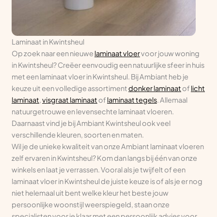
Laminaat in Kwintsheul
Op zoek naar een nieuwe
laminaat vloer
voor jouw woning
in Kwintsheul? Creëer eenvoudig een natuurlijke sfeer in huis
met een laminaat vloer in Kwintsheul. Bij Ambiant heb je
keuze uit een volledige assortiment
donker laminaat
of
licht
laminaat
,
visgraat laminaat
of
laminaat tegels
. Allemaal
natuurgetrouwe en levensechte laminaat vloeren.
Daarnaast vind je bij Ambiant Kwintsheul ook veel
verschillende kleuren, soorten en maten.
Wil je de unieke kwaliteit van onze Ambiant laminaat vloeren
zelf ervaren in Kwintsheul? Kom dan langs bij één van onze
winkels en laat je verrassen. Vooral als je twijfelt of een
laminaat vloer in Kwintsheul de juiste keuze is of als je er nog
niet helemaal uit bent welke kleur het beste jouw
persoonlijke woonstijl weerspiegeld, staan onze
specialisten voor je klaar met een persoonlijk advies voor