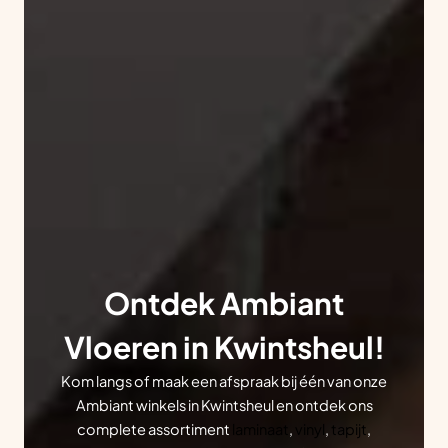
Ontdek Ambiant
Vloeren in Kwintsheul!
Kom langs of maak een afspraak bij één van onze
Ambiant winkels in Kwintsheul en ontdek ons
complete assortiment
laminaat
,
vinyl
,
tapijt
,