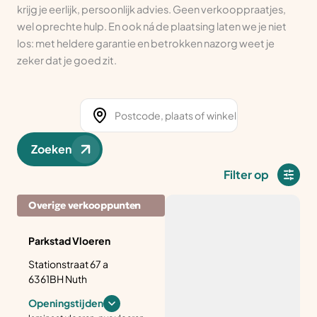
krijg je eerlijk, persoonlijk advies. Geen verkooppraatjes,
wel oprechte hulp. En ook ná de plaatsing laten we je niet
los: met heldere garantie en betrokken nazorg weet je
zeker dat je goed zit.
Zoeken
Filter op
Overige verkooppunten
Parkstad Vloeren
Stationstraat 67 a
6361BH Nuth
Openingstijden