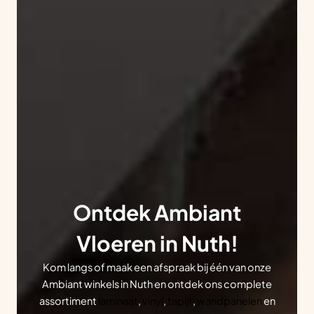
Ontdek Ambiant
Vloeren in Nuth!
Kom langs of maak een afspraak bij één van onze
Ambiant winkels in Nuth en ontdek ons complete
assortiment
laminaat
,
vinyl
,
tapijt
,
wandpanelen
en