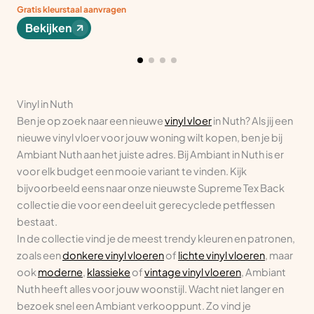
Gratis kleurstaal aanvragen
Bekijken
Vinyl in Nuth
Ben je op zoek naar een nieuwe
vinyl vloer
in Nuth? Als jij een
nieuwe vinyl vloer voor jouw woning wilt kopen, ben je bij
Ambiant Nuth aan het juiste adres. Bij Ambiant in Nuth is er
voor elk budget een mooie variant te vinden. Kijk
bijvoorbeeld eens naar onze nieuwste Supreme Tex Back
collectie die voor een deel uit gerecyclede petflessen
bestaat.
In de collectie vind je de meest trendy kleuren en patronen,
zoals een
donkere vinyl vloeren
of
lichte vinyl vloeren
, maar
ook
moderne
,
klassieke
of
vintage vinyl vloeren
, Ambiant
Nuth heeft alles voor jouw woonstijl. Wacht niet langer en
bezoek snel een Ambiant verkooppunt. Zo vind je