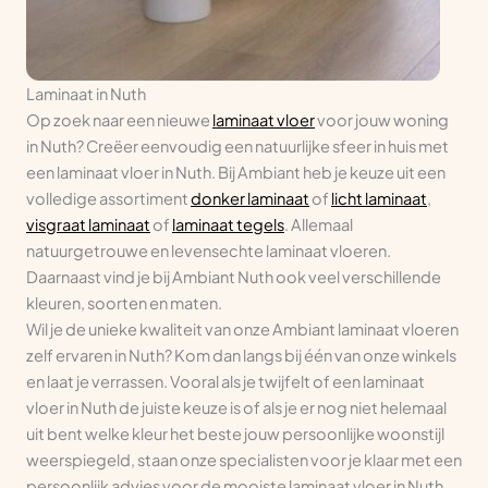
Laminaat in Nuth
Op zoek naar een nieuwe
laminaat vloer
voor jouw woning
in Nuth? Creëer eenvoudig een natuurlijke sfeer in huis met
een laminaat vloer in Nuth. Bij Ambiant heb je keuze uit een
volledige assortiment
donker laminaat
of
licht laminaat
,
visgraat laminaat
of
laminaat tegels
. Allemaal
natuurgetrouwe en levensechte laminaat vloeren.
Daarnaast vind je bij Ambiant Nuth ook veel verschillende
kleuren, soorten en maten.
Wil je de unieke kwaliteit van onze Ambiant laminaat vloeren
zelf ervaren in Nuth? Kom dan langs bij één van onze winkels
en laat je verrassen. Vooral als je twijfelt of een laminaat
vloer in Nuth de juiste keuze is of als je er nog niet helemaal
uit bent welke kleur het beste jouw persoonlijke woonstijl
weerspiegeld, staan onze specialisten voor je klaar met een
persoonlijk advies voor de mooiste laminaat vloer in Nuth.