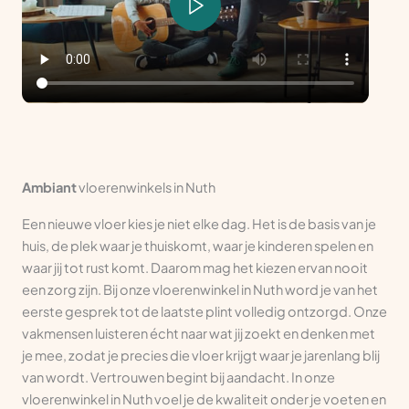
Ambiant
vloerenwinkels in Nuth
Een nieuwe vloer kies je niet elke dag. Het is de basis van je
huis, de plek waar je thuiskomt, waar je kinderen spelen en
waar jij tot rust komt. Daarom mag het kiezen ervan nooit
een zorg zijn. Bij onze vloerenwinkel in Nuth word je van het
eerste gesprek tot de laatste plint volledig ontzorgd. Onze
vakmensen luisteren écht naar wat jij zoekt en denken met
je mee, zodat je precies die vloer krijgt waar je jarenlang blij
van wordt. Vertrouwen begint bij aandacht. In onze
vloerenwinkel in Nuth voel je de kwaliteit onder je voeten en