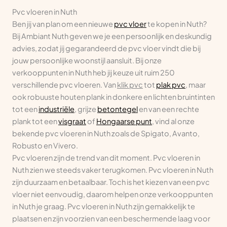
Pvc vloeren in Nuth
Ben jij van plan om een nieuwe
pvc vloer
te kopen in Nuth?
Bij Ambiant Nuth geven we je een persoonlijk en deskundig
advies, zodat jij gegarandeerd de pvc vloer vindt die bij
jouw persoonlijke woonstijl aansluit. Bij onze
verkooppunten in Nuth heb jij keuze uit ruim 250
verschillende pvc vloeren. Van
klik pvc
tot
plak pvc
, maar
ook robuuste houten plank in donkere en lichten bruintinten
tot een
industriële
, grijze
betontegel
en van een rechte
plank tot een
visgraat
of
Hongaarse punt
, vind al onze
bekende pvc vloeren in Nuth zoals de Spigato, Avanto,
Robusto en Vivero.
Pvc vloeren zijn de trend van dit moment. Pvc vloeren in
Nuth zien we steeds vaker terugkomen. Pvc vloeren in Nuth
zijn duurzaam en betaalbaar. Toch is het kiezen van een pvc
vloer niet eenvoudig, daarom helpen onze verkooppunten
in Nuth je graag. Pvc vloeren in Nuth zijn gemakkelijk te
plaatsen en zijn voorzien van een beschermende laag voor