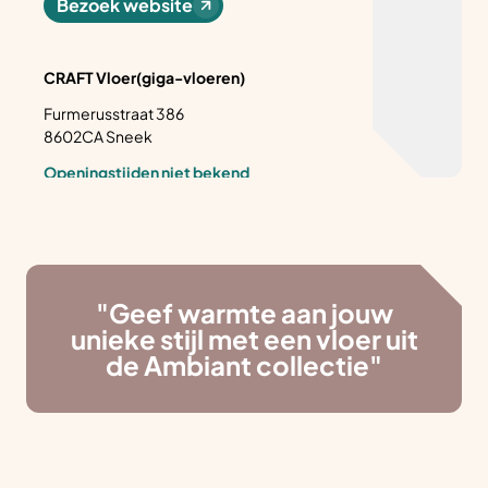
Bezoek website
CRAFT Vloer(giga-vloeren)
Furmerusstraat 386
8602CA Sneek
Openingstijden niet bekend
laminaat vloeren, pvc vloeren, tapijt, vinyl vloeren
Bezoek website
Rhee Onderhoudsbedrijf
"Geef warmte aan jouw
Hugo de Grootstraat 10
unieke stijl met een vloer uit
8603BP Sneek
de Ambiant collectie"
Openingstijden niet bekend
tapijt
Bezoek website