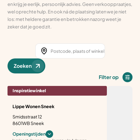
en krijg je eerlijk, persoonlijk advies. Geen verkooppraatjes,
wel oprechte hulp. En ook ná de plaatsing laten we je niet
los: met heldere garantie en betrokken nazorg weet je
zeker dat je goed zit.
Zoeken
Filter op
Inspiratiewinkel
Lippe Wonen Sneek
Smidsstraat 12
8601WB Sneek
Openingstijden