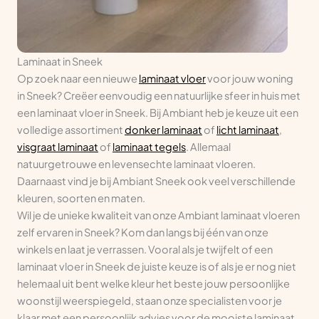
Laminaat in Sneek
Op zoek naar een nieuwe
laminaat vloer
voor jouw woning
in Sneek? Creëer eenvoudig een natuurlijke sfeer in huis met
een laminaat vloer in Sneek. Bij Ambiant heb je keuze uit een
volledige assortiment
donker laminaat
of
licht laminaat
,
visgraat laminaat
of
laminaat tegels
. Allemaal
natuurgetrouwe en levensechte laminaat vloeren.
Daarnaast vind je bij Ambiant Sneek ook veel verschillende
kleuren, soorten en maten.
Wil je de unieke kwaliteit van onze Ambiant laminaat vloeren
zelf ervaren in Sneek? Kom dan langs bij één van onze
winkels en laat je verrassen. Vooral als je twijfelt of een
laminaat vloer in Sneek de juiste keuze is of als je er nog niet
helemaal uit bent welke kleur het beste jouw persoonlijke
woonstijl weerspiegeld, staan onze specialisten voor je
klaar met een persoonlijk advies voor de mooiste laminaat