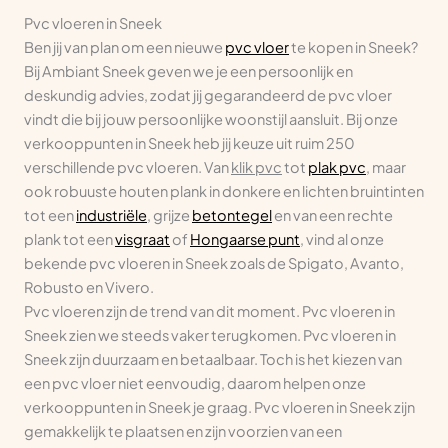
Pvc vloeren in Sneek
Ben jij van plan om een nieuwe
pvc vloer
te kopen in Sneek?
Bij Ambiant Sneek geven we je een persoonlijk en
deskundig advies, zodat jij gegarandeerd de pvc vloer
vindt die bij jouw persoonlijke woonstijl aansluit. Bij onze
verkooppunten in Sneek heb jij keuze uit ruim 250
verschillende pvc vloeren. Van
klik pvc
tot
plak pvc
, maar
ook robuuste houten plank in donkere en lichten bruintinten
tot een
industriële
, grijze
betontegel
en van een rechte
plank tot een
visgraat
of
Hongaarse punt
, vind al onze
bekende pvc vloeren in Sneek zoals de Spigato, Avanto,
Robusto en Vivero.
Pvc vloeren zijn de trend van dit moment. Pvc vloeren in
Sneek zien we steeds vaker terugkomen. Pvc vloeren in
Sneek zijn duurzaam en betaalbaar. Toch is het kiezen van
een pvc vloer niet eenvoudig, daarom helpen onze
verkooppunten in Sneek je graag. Pvc vloeren in Sneek zijn
gemakkelijk te plaatsen en zijn voorzien van een