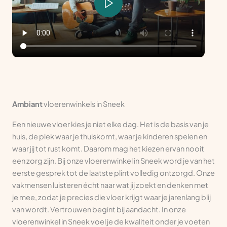
Ambiant
vloerenwinkels in Sneek
Een nieuwe vloer kies je niet elke dag. Het is de basis van je
huis, de plek waar je thuiskomt, waar je kinderen spelen en
waar jij tot rust komt. Daarom mag het kiezen ervan nooit
een zorg zijn. Bij onze vloerenwinkel in Sneek word je van het
eerste gesprek tot de laatste plint volledig ontzorgd. Onze
vakmensen luisteren écht naar wat jij zoekt en denken met
je mee, zodat je precies die vloer krijgt waar je jarenlang blij
van wordt. Vertrouwen begint bij aandacht. In onze
vloerenwinkel in Sneek voel je de kwaliteit onder je voeten