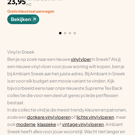
23,95
m2
Gratis kleurstaal aanvragen
Bekijken
Vinyl in Sneek
Ben je op zoek naar een nieuwe
vinyl vloer
in Sneek? Als jij
een nieuwe vinyl vloer voor jouw woning wilt kopen, ben je
bij Ambiant Sneek aan het juiste adres. Bij Ambiant in Sneek
is er voor elk budget een mooie variant te vinden. Kijk
bijvoorbeeld eens naar onze nieuwste Supreme Tex Back
collectie die voor een deel uit gerecyclede petflessen
bestaat.
In de collectie vind je de meest trendy kleuren en patronen,
zoals een
donkere vinyl vloeren
of
lichte vinyl vloeren
, maar
ook
moderne
,
klassieke
of
vintage vinyl vloeren
, Ambiant
Sneek heeft alles voor jouw woonstijl. Wacht niet langer en