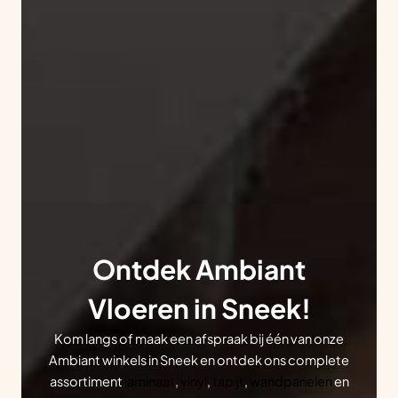
Ontdek Ambiant
Vloeren in Sneek!
Kom langs of maak een afspraak bij één van onze
Ambiant winkels in Sneek en ontdek ons complete
assortiment
laminaat
,
vinyl
,
tapijt
,
wandpanelen
en