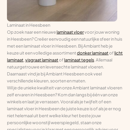
Laminaat in Heesbeen
Op zoek naar een nieuwe
laminaat vloer
voor jouw woning
in Heesbeen? Creëer eenvoudig een natuurlijke sfeer in huis
met een laminaat vloer in Heesbeen. Bij Ambiant heb je
keuze uit een volledige assortiment
donker laminaat
of
licht
laminaat
,
visgraat laminaat
of
laminaat tegels
. Allemaal
natuurgetrouwe en levensechte laminaat vloeren.
Daarnaast vind je bij Ambiant Heesbeen ook veel
verschillende kleuren, soorten en maten.
Wil je de unieke kwaliteit van onze Ambiant laminaat vloeren
zelf ervaren in Heesbeen? Kom dan langs bij één van onze
winkels en laat je verrassen. Vooral als je twijfelt of een
laminaat vloer in Heesbeen de juiste keuze is of als je er nog
niet helemaal uit bent welke kleur het beste jouw
persoonlijke woonstijl weerspiegeld, staan onze
specialisten voor je klaar met een persoonlijk advies voor