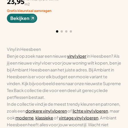
23,95
m2
Gratis kleurstaal aanvragen
Bekijken
Vinyl in Heesbeen
Ben je op zoek naar een nieuwe
vinyl vloer
in Heesbeen? Als
jij een nieuwe vinyl vloer voor jouw woning wilt kopen, ben je
bij Ambiant Heesbeen aan het juiste adres. Bij Ambiant in
Heesbeen is er voor elk budget een mooie variant te
vinden. Kijk bijvoorbeeld eens naar onze nieuwste Supreme
Tex Back collectie die voor een deel uit gerecyclede
petflessen bestaat.
In de collectie vind je de meest trendy kleuren en patronen,
zoals een
donkere vinyl vloeren
of
lichte vinyl vloeren
, maar
ook
moderne
,
klassieke
of
vintage vinyl vloeren
, Ambiant
Heesbeen heeft alles voor jouw woonstijl. Wacht niet