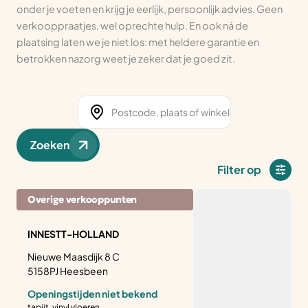
onder je voeten en krijg je eerlijk, persoonlijk advies. Geen
verkooppraatjes, wel oprechte hulp. En ook ná de
plaatsing laten we je niet los: met heldere garantie en
betrokken nazorg weet je zeker dat je goed zit.
Zoeken
Filter op
Overige verkooppunten
INNESTT-HOLLAND
Nieuwe Maasdijk 8 C
5158PJ Heesbeen
Openingstijden niet bekend
tapijt, vinyl vloeren