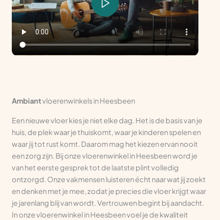
Ambiant
vloerenwinkels in Heesbeen
Een nieuwe vloer kies je niet elke dag. Het is de basis van je
huis, de plek waar je thuiskomt, waar je kinderen spelen en
waar jij tot rust komt. Daarom mag het kiezen ervan nooit
een zorg zijn. Bij onze vloerenwinkel in Heesbeen word je
van het eerste gesprek tot de laatste plint volledig
ontzorgd. Onze vakmensen luisteren écht naar wat jij zoekt
en denken met je mee, zodat je precies die vloer krijgt waar
je jarenlang blij van wordt. Vertrouwen begint bij aandacht.
In onze vloerenwinkel in Heesbeen voel je de kwaliteit