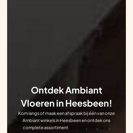
Ontdek Ambiant
Vloeren in Heesbeen!
Kom langs of maak een afspraak bij één van onze
Ambiant winkels in Heesbeen en ontdek ons
complete assortiment
laminaat
,
vinyl
,
tapijt
,