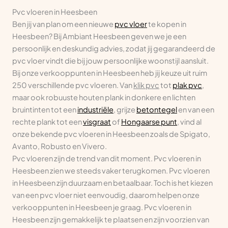
Pvc vloeren in Heesbeen
Ben jij van plan om een nieuwe
pvc vloer
te kopen in
Heesbeen? Bij Ambiant Heesbeen geven we je een
persoonlijk en deskundig advies, zodat jij gegarandeerd de
pvc vloer vindt die bij jouw persoonlijke woonstijl aansluit.
Bij onze verkooppunten in Heesbeen heb jij keuze uit ruim
250 verschillende pvc vloeren. Van
klik pvc
tot
plak pvc
,
maar ook robuuste houten plank in donkere en lichten
bruintinten tot een
industriële
, grijze
betontegel
en van een
rechte plank tot een
visgraat
of
Hongaarse punt
, vind al
onze bekende pvc vloeren in Heesbeen zoals de Spigato,
Avanto, Robusto en Vivero.
Pvc vloeren zijn de trend van dit moment. Pvc vloeren in
Heesbeen zien we steeds vaker terugkomen. Pvc vloeren
in Heesbeen zijn duurzaam en betaalbaar. Toch is het kiezen
van een pvc vloer niet eenvoudig, daarom helpen onze
verkooppunten in Heesbeen je graag. Pvc vloeren in
Heesbeen zijn gemakkelijk te plaatsen en zijn voorzien van