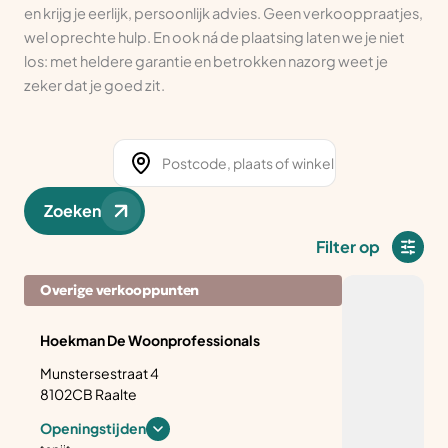
en krijg je eerlijk, persoonlijk advies. Geen verkooppraatjes,
wel oprechte hulp. En ook ná de plaatsing laten we je niet
los: met heldere garantie en betrokken nazorg weet je
zeker dat je goed zit.
Zoeken
Filter op
Overige verkooppunten
Hoekman De Woonprofessionals
Munstersestraat 4
8102CB Raalte
Openingstijden