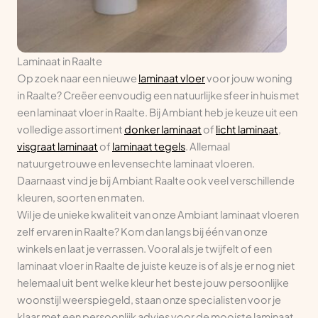
Laminaat in Raalte
Op zoek naar een nieuwe
laminaat vloer
voor jouw woning
in Raalte? Creëer eenvoudig een natuurlijke sfeer in huis met
een laminaat vloer in Raalte. Bij Ambiant heb je keuze uit een
volledige assortiment
donker laminaat
of
licht laminaat
,
visgraat laminaat
of
laminaat tegels
. Allemaal
natuurgetrouwe en levensechte laminaat vloeren.
Daarnaast vind je bij Ambiant Raalte ook veel verschillende
kleuren, soorten en maten.
Wil je de unieke kwaliteit van onze Ambiant laminaat vloeren
zelf ervaren in Raalte? Kom dan langs bij één van onze
winkels en laat je verrassen. Vooral als je twijfelt of een
laminaat vloer in Raalte de juiste keuze is of als je er nog niet
helemaal uit bent welke kleur het beste jouw persoonlijke
woonstijl weerspiegeld, staan onze specialisten voor je
klaar met een persoonlijk advies voor de mooiste laminaat