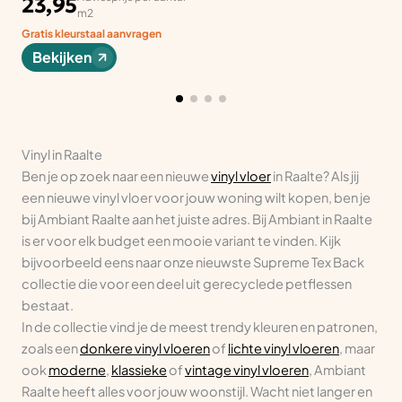
23,95
m2
Gratis kleurstaal aanvragen
Bekijken
Vinyl in Raalte
Ben je op zoek naar een nieuwe
vinyl vloer
in Raalte? Als jij
een nieuwe vinyl vloer voor jouw woning wilt kopen, ben je
bij Ambiant Raalte aan het juiste adres. Bij Ambiant in Raalte
is er voor elk budget een mooie variant te vinden. Kijk
bijvoorbeeld eens naar onze nieuwste Supreme Tex Back
collectie die voor een deel uit gerecyclede petflessen
bestaat.
In de collectie vind je de meest trendy kleuren en patronen,
zoals een
donkere vinyl vloeren
of
lichte vinyl vloeren
, maar
ook
moderne
,
klassieke
of
vintage vinyl vloeren
, Ambiant
Raalte heeft alles voor jouw woonstijl. Wacht niet langer en