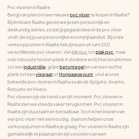
Pvc vloeren in Raalte
Ben jij van plan om een nieuwe
pvc vloer
te kopen in Raalte?
Bij Ambiant Raalte geven we je een persoonlijk en
deskundig advies, zodat jij gegarandeerd de pvc vloer
vindt die bij jouw persoonlijke woonstijl aansluit. Bij onze
verkooppunten in Raalte heb jij keuze uit ruim 250
verschillende pvc vloeren. Van
klik pvc
tot
plak pvc
, maar
ook robuuste houten plank in donkere en lichten bruintinten
tot een
industriële
, grijze
betontegel
en van een rechte
plank tot een
visgraat
of
Hongaarse punt
, vind al onze
bekende pvc vloeren in Raalte zoals de Spigato, Avanto,
Robusto en Vivero.
Pvc vloeren zijn de trend van dit moment. Pvc vloeren in
Raalte zien we steeds vaker terugkomen. Pvc vloeren in
Raalte zijn duurzaam en betaalbaar. Toch is het kiezen van
een pvc vloer niet eenvoudig, daarom helpen onze
verkooppunten in Raalte je graag. Pvc vloeren in Raalte zijn
gemakkelijk te plaatsen en zijn voorzien van een