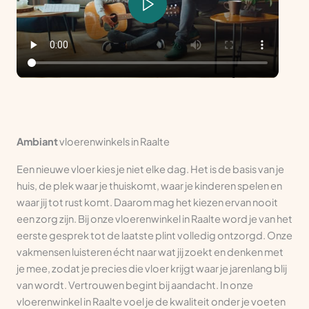
Ambiant
vloerenwinkels in Raalte
Een nieuwe vloer kies je niet elke dag. Het is de basis van je
huis, de plek waar je thuiskomt, waar je kinderen spelen en
waar jij tot rust komt. Daarom mag het kiezen ervan nooit
een zorg zijn. Bij onze vloerenwinkel in Raalte word je van het
eerste gesprek tot de laatste plint volledig ontzorgd. Onze
vakmensen luisteren écht naar wat jij zoekt en denken met
je mee, zodat je precies die vloer krijgt waar je jarenlang blij
van wordt. Vertrouwen begint bij aandacht. In onze
vloerenwinkel in Raalte voel je de kwaliteit onder je voeten