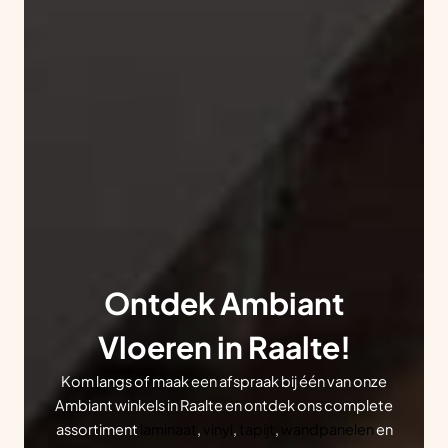
Ontdek Ambiant
Vloeren in Raalte!
Kom langs of maak een afspraak bij één van onze
Ambiant winkels in Raalte en ontdek ons complete
assortiment
laminaat
,
vinyl
,
tapijt
,
wandpanelen
en