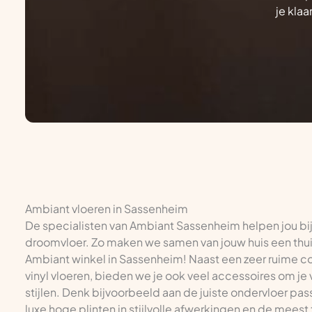
je kla
Ambiant vloeren in Sassenheim
De specialisten van Ambiant Sassenheim helpen jou bij
droomvloer. Zo maken we samen van jouw huis een thuis.
Ambiant winkel in Sassenheim! Naast een zeer ruime coll
vinyl vloeren, bieden we je ook veel accessoires om je 
stijlen. Denk bijvoorbeeld aan de juiste ondervloer pas
luxe hoge plinten in stijlvolle afwerkingen en de meest 