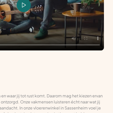
n en waar jij tot rust komt. Daarom mag het kiezen ervan
ig ontzorgd. Onze vakmensen luisteren écht naar wat jij
j aandacht. In onze vloerenwinkel in Sassenheim voel je