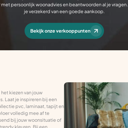
ar met persoonlijk woonadvies en beantwoorden al je vragen
je verzekerd van een goede aankoop.
Bekijk onze verkooppunten
 het kiezen van jouw
 Laat je inspireren bij een
ectie pvc, laminaat, tapijt en
vloer volledig mee af te
send bij jouw woonsituatie of
trendy kleuren. Bij een