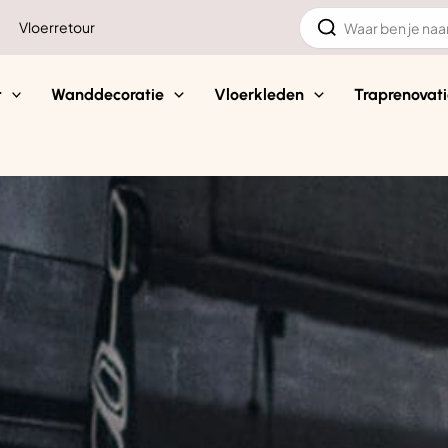
Zoeken
Vloerretour
naar:
t
Wanddecoratie
Vloerkleden
Traprenovati