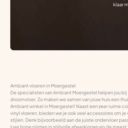
klaar 
Ambiant vloeren in Moergestel
De specialisten van Ambiant Moergestel helpen jou bij 
droomvloer. Zo maken we samen van jouw huis een thuis.
Ambiant winkel in Moergestel! Naast een zeer ruime coll
vinyl vloeren, bieden we je ook veel accessoires om je 
stijlen. Denk bijvoorbeeld aan de juiste ondervloer pas
luxe hoge plinten in stijlvolle afwerkingen en de meest 