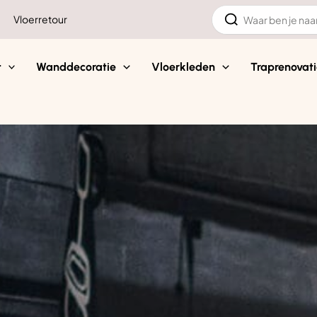
Zoeken
Vloerretour
naar:
t
Wanddecoratie
Vloerkleden
Traprenovati