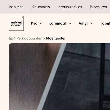
Ga
Inspiratie
Kleurstalen
Interieuradvies
Brochures
naar
de
inhoud
Pvc
Laminaat
Vinyl
Tapij
Verkooppunten
Moergestel