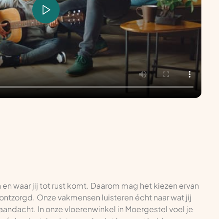
n en waar jij tot rust komt. Daarom mag het kiezen ervan
g ontzorgd. Onze vakmensen luisteren écht naar wat jij
 aandacht. In onze vloerenwinkel in Moergestel voel je