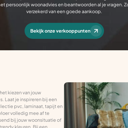
met persoonlijk woonadvies en beantwoorden al je vragen. Z
verzekerd van een goede aankoop.
Bekijk onze verkooppunten
het kiezen van jouw
 Laat je inspireren bij een
ectie pvc, laminaat, tapijt en
vloer volledig mee af te
send bij jouw woonsituatie of
trendy kleuren. Bij een