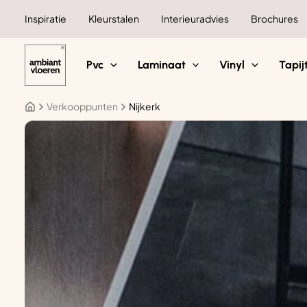
Ga
Inspiratie
Kleurstalen
Interieuradvies
Brochures
naar
de
inhoud
Pvc
Laminaat
Vinyl
Tapij
Verkooppunten
Nijkerk