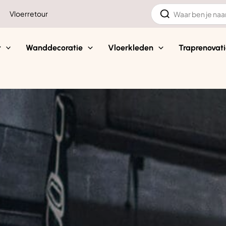
Zoeken
Vloerretour
naar:
t
Wanddecoratie
Vloerkleden
Traprenovati