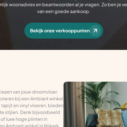
lijk woonadvies en beantwoorden al je vragen. Zo ben je v
van een goede aankoop.
Bekijk onze verkooppunten
 kiezen van jouw droomvloer.
pireren bij een Ambiant winkel
 tapijt en vinyl vloeren, bieden
te stijlen. Denk bijvoorbeeld
of luxe hoge plinten in
een Ambiant winkel in Nijkerk