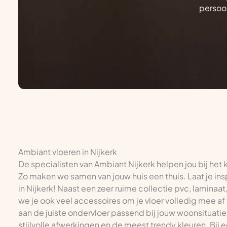
persoon
Ambiant vloeren in Nijkerk
De specialisten van Ambiant Nijkerk helpen jou bij het
Zo maken we samen van jouw huis een thuis. Laat je ins
in Nijkerk! Naast een zeer ruime collectie pvc, laminaat,
we je ook veel accessoires om je vloer volledig mee af 
aan de juiste ondervloer passend bij jouw woonsituatie 
stijlvolle afwerkingen en de meest trendy kleuren. Bij 