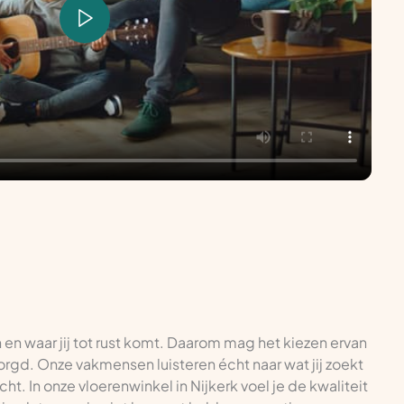
n en waar jij tot rust komt. Daarom mag het kiezen ervan
tzorgd. Onze vakmensen luisteren écht naar wat jij zoekt
ht. In onze vloerenwinkel in Nijkerk voel je de kwaliteit