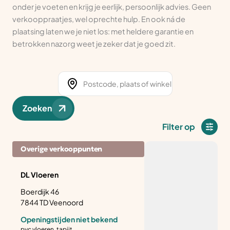
onder je voeten en krijg je eerlijk, persoonlijk advies. Geen
verkooppraatjes, wel oprechte hulp. En ook ná de
plaatsing laten we je niet los: met heldere garantie en
betrokken nazorg weet je zeker dat je goed zit.
Zoeken
Filter op
Overige verkooppunten
DL Vloeren
Boerdijk 46
7844 TD Veenoord
Openingstijden niet bekend
pvc vloeren, tapijt