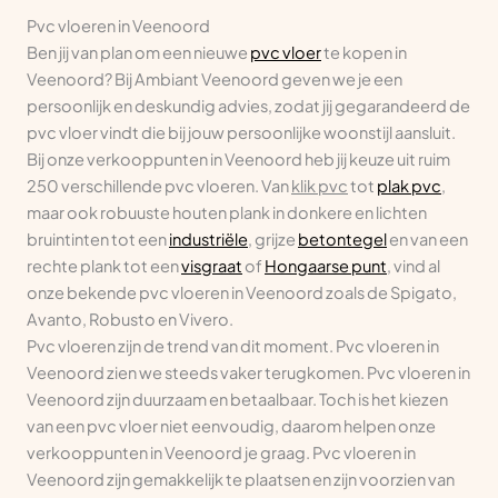
Pvc vloeren in Veenoord
Ben jij van plan om een nieuwe
pvc vloer
te kopen in
Veenoord? Bij Ambiant Veenoord geven we je een
persoonlijk en deskundig advies, zodat jij gegarandeerd de
pvc vloer vindt die bij jouw persoonlijke woonstijl aansluit.
Bij onze verkooppunten in Veenoord heb jij keuze uit ruim
250 verschillende pvc vloeren. Van
klik pvc
tot
plak pvc
,
maar ook robuuste houten plank in donkere en lichten
bruintinten tot een
industriële
, grijze
betontegel
en van een
rechte plank tot een
visgraat
of
Hongaarse punt
, vind al
onze bekende pvc vloeren in Veenoord zoals de Spigato,
Avanto, Robusto en Vivero.
Pvc vloeren zijn de trend van dit moment. Pvc vloeren in
Veenoord zien we steeds vaker terugkomen. Pvc vloeren in
Veenoord zijn duurzaam en betaalbaar. Toch is het kiezen
van een pvc vloer niet eenvoudig, daarom helpen onze
verkooppunten in Veenoord je graag. Pvc vloeren in
Veenoord zijn gemakkelijk te plaatsen en zijn voorzien van