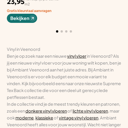
23,95
m2
Gratis kleurstaal aanvragen
Bekijken
Vinyl in Veenoord
Ben je op zoek naar een nieuwe
vinyl vloer
in Veenoord? Als
jij een nieuwe vinyl vloer voor jouw woning wilt kopen, ben je
bij Ambiant Veenoord aan het juiste adres. Bij Ambiant in
Veenoord is er voor elk budget een mooie variant te
vinden. Kijk bijvoorbeeld eens naar onze nieuwste Supreme
Tex Back collectie die voor een deel uit gerecyclede
petflessen bestaat.
In de collectie vind je de meest trendy kleuren en patronen,
zoals een
donkere vinyl vloeren
of
lichte vinyl vloeren
, maar
ook
moderne
,
klassieke
of
vintage vinyl vloeren
, Ambiant
Veenoord heeft alles voor jouw woonstijl. Wacht niet langer