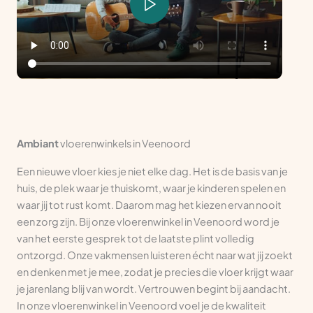
Ambiant
vloerenwinkels in Veenoord
Een nieuwe vloer kies je niet elke dag. Het is de basis van je
huis, de plek waar je thuiskomt, waar je kinderen spelen en
waar jij tot rust komt. Daarom mag het kiezen ervan nooit
een zorg zijn. Bij onze vloerenwinkel in Veenoord word je
van het eerste gesprek tot de laatste plint volledig
ontzorgd. Onze vakmensen luisteren écht naar wat jij zoekt
en denken met je mee, zodat je precies die vloer krijgt waar
je jarenlang blij van wordt. Vertrouwen begint bij aandacht.
In onze vloerenwinkel in Veenoord voel je de kwaliteit