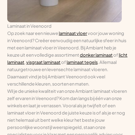
Laminaat in Veenoord
Op zoek naar een nieuwe
laminaat vloer
voor jouw woning
in Veenoord? Creëer eenvoudig een natuurlijke sfeer in huis
met een laminaat vloer in Veenoord. Bij Ambiant heb je
keuze uit een volledige assortiment
donker laminaat
of
licht
laminaat
,
visgraat laminaat
of
laminaat tegels
. Allemaal
natuurgetrouwe en levensechte laminaat vloeren.
Daarnaast vind je bij Ambiant Veenoord ook veel
verschillende kleuren, soorten en maten.
Wil je de unieke kwaliteit van onze Ambiant laminaat vloeren
zelf ervaren in Veenoord? Kom dan langs bij één van onze
winkels en laat je verrassen. Vooral als je twijfelt of een
laminaat vloer in Veenoord de juiste keuze is of als je er nog
niet helemaal uit bent welke kleur het beste jouw
persoonlijke woonstijl weerspiegeld, staan onze
specialisten voor je klaar met een persoonlijk advies voor