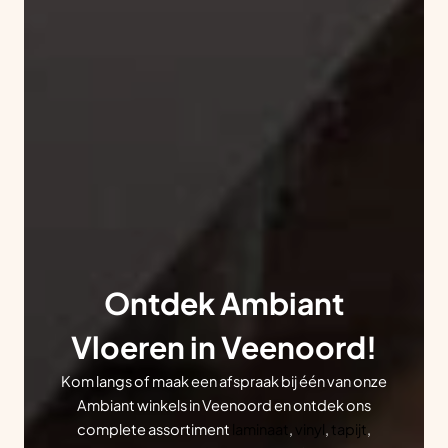
Ontdek Ambiant
Vloeren in Veenoord!
Kom langs of maak een afspraak bij één van onze
Ambiant winkels in Veenoord en ontdek ons
complete assortiment
laminaat
,
vinyl
,
tapijt
,