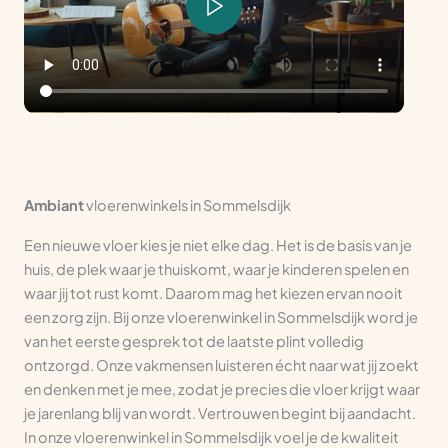
Ambiant
vloerenwinkels in Sommelsdijk
Een nieuwe vloer kies je niet elke dag. Het is de basis van je
huis, de plek waar je thuiskomt, waar je kinderen spelen en
waar jij tot rust komt. Daarom mag het kiezen ervan nooit
een zorg zijn. Bij onze vloerenwinkel in Sommelsdijk word je
van het eerste gesprek tot de laatste plint volledig
ontzorgd. Onze vakmensen luisteren écht naar wat jij zoekt
en denken met je mee, zodat je precies die vloer krijgt waar
je jarenlang blij van wordt. Vertrouwen begint bij aandacht.
In onze vloerenwinkel in Sommelsdijk voel je de kwaliteit