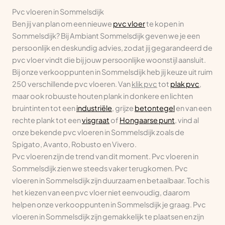
Pvc vloeren in Sommelsdijk
Ben jij van plan om een nieuwe
pvc vloer
te kopen in
Sommelsdijk? Bij Ambiant Sommelsdijk geven we je een
persoonlijk en deskundig advies, zodat jij gegarandeerd de
pvc vloer vindt die bij jouw persoonlijke woonstijl aansluit.
Bij onze verkooppunten in Sommelsdijk heb jij keuze uit ruim
250 verschillende pvc vloeren. Van
klik pvc
tot
plak pvc
,
maar ook robuuste houten plank in donkere en lichten
bruintinten tot een
industriële
, grijze
betontegel
en van een
rechte plank tot een
visgraat
of
Hongaarse punt
, vind al
onze bekende pvc vloeren in Sommelsdijk zoals de
Spigato, Avanto, Robusto en Vivero.
Pvc vloeren zijn de trend van dit moment. Pvc vloeren in
Sommelsdijk zien we steeds vaker terugkomen. Pvc
vloeren in Sommelsdijk zijn duurzaam en betaalbaar. Toch is
het kiezen van een pvc vloer niet eenvoudig, daarom
helpen onze verkooppunten in Sommelsdijk je graag. Pvc
vloeren in Sommelsdijk zijn gemakkelijk te plaatsen en zijn