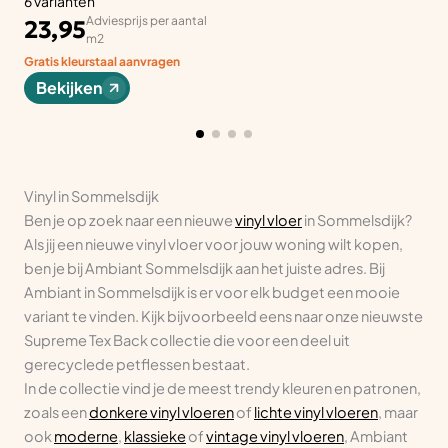
6 varianten
Adviesprijs per aantal
23,95
m2
Gratis kleurstaal aanvragen
Bekijken
Vinyl in Sommelsdijk
Ben je op zoek naar een nieuwe
vinyl vloer
in Sommelsdijk?
Als jij een nieuwe vinyl vloer voor jouw woning wilt kopen,
ben je bij Ambiant Sommelsdijk aan het juiste adres. Bij
Ambiant in Sommelsdijk is er voor elk budget een mooie
variant te vinden. Kijk bijvoorbeeld eens naar onze nieuwste
Supreme Tex Back collectie die voor een deel uit
gerecyclede petflessen bestaat.
In de collectie vind je de meest trendy kleuren en patronen,
zoals een
donkere vinyl vloeren
of
lichte vinyl vloeren
, maar
ook
moderne
,
klassieke
of
vintage vinyl vloeren
, Ambiant