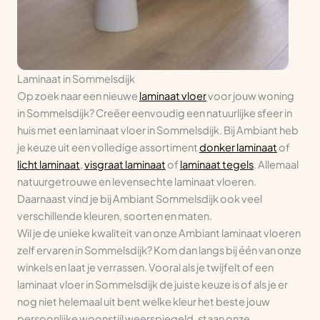
Laminaat in Sommelsdijk
Op zoek naar een nieuwe
laminaat vloer
voor jouw woning
in Sommelsdijk? Creëer eenvoudig een natuurlijke sfeer in
huis met een laminaat vloer in Sommelsdijk. Bij Ambiant heb
je keuze uit een volledige assortiment
donker laminaat
of
licht laminaat
,
visgraat laminaat
of
laminaat tegels
. Allemaal
natuurgetrouwe en levensechte laminaat vloeren.
Daarnaast vind je bij Ambiant Sommelsdijk ook veel
verschillende kleuren, soorten en maten.
Wil je de unieke kwaliteit van onze Ambiant laminaat vloeren
zelf ervaren in Sommelsdijk? Kom dan langs bij één van onze
winkels en laat je verrassen. Vooral als je twijfelt of een
laminaat vloer in Sommelsdijk de juiste keuze is of als je er
nog niet helemaal uit bent welke kleur het beste jouw
persoonlijke woonstijl weerspiegeld, staan onze