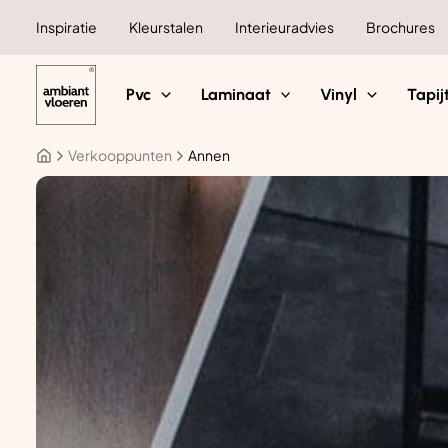
Ga
Inspiratie
Kleurstalen
Interieuradvies
Brochures
naar
de
inhoud
Pvc
Laminaat
Vinyl
Tapij
Verkooppunten
Annen