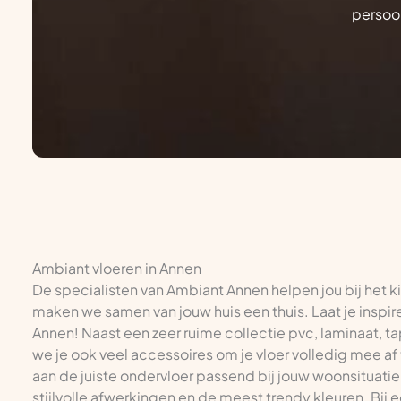
persoon
Ambiant vloeren in Annen
De specialisten van Ambiant Annen helpen jou bij het k
maken we samen van jouw huis een thuis. Laat je inspire
Annen! Naast een zeer ruime collectie pvc, laminaat, tap
we je ook veel accessoires om je vloer volledig mee af 
aan de juiste ondervloer passend bij jouw woonsituatie 
stijlvolle afwerkingen en de meest trendy kleuren. Bij 