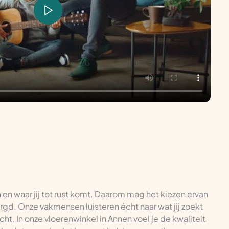
n en waar jij tot rust komt. Daarom mag het kiezen ervan
zorgd. Onze vakmensen luisteren écht naar wat jij zoekt
cht. In onze vloerenwinkel in Annen voel je de kwaliteit