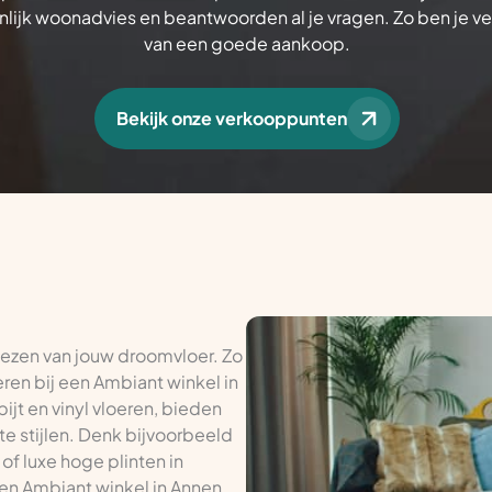
lijk woonadvies en beantwoorden al je vragen. Zo ben je v
van een goede aankoop.
Bekijk onze verkooppunten
iezen van jouw droomvloer. Zo
ren bij een Ambiant winkel in
ijt en vinyl vloeren, bieden
te stijlen. Denk bijvoorbeeld
of luxe hoge plinten in
een Ambiant winkel in Annen