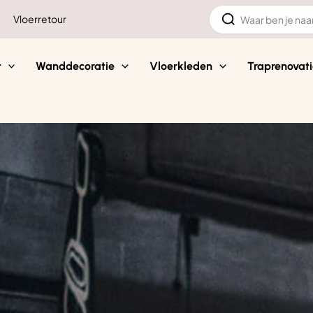
Zoeken
Vloerretour
naar:
t
Wanddecoratie
Vloerkleden
Traprenovati