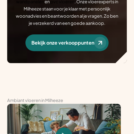
wandpanelen
en
pvc vloeren
. Onze vloerexperts in
Milheeze staan voor je klaar met persoonlijk
woonadvies en beantwoorden al je vragen. Zo ben
je verzekerd van een goede aankoop.
Bekijk onze verkooppunten
Ambiant vloeren in Milheeze