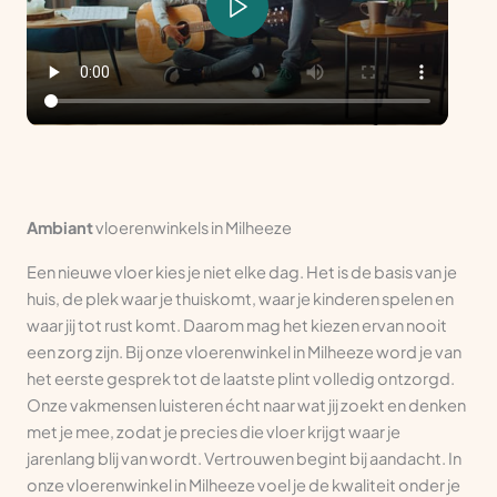
Ambiant
vloerenwinkels in Milheeze
Een nieuwe vloer kies je niet elke dag. Het is de basis van je
huis, de plek waar je thuiskomt, waar je kinderen spelen en
waar jij tot rust komt. Daarom mag het kiezen ervan nooit
een zorg zijn. Bij onze vloerenwinkel in Milheeze word je van
het eerste gesprek tot de laatste plint volledig ontzorgd.
Onze vakmensen luisteren écht naar wat jij zoekt en denken
met je mee, zodat je precies die vloer krijgt waar je
jarenlang blij van wordt. Vertrouwen begint bij aandacht. In
onze vloerenwinkel in Milheeze voel je de kwaliteit onder je