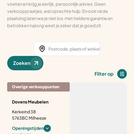
voeten en krijg je eerlijk, persoonlijk advies. Geen
verkooppraatjes, wel oprechte hulp. En ook ná de
plaatsing laten we je niet los: met heldere garantie en
betrokken nazorg weet je zeker dat je goed zit.
Zoeken
Filter op
Overige verkooppunten
Dovens Meubelen
Kerkeind 38
5763BC Milheeze
Openingstijden