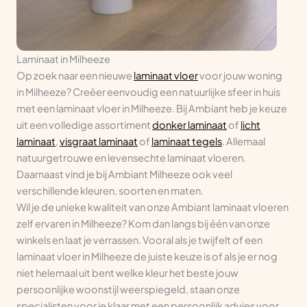
Laminaat in Milheeze
Op zoek naar een nieuwe
laminaat vloer
voor jouw woning
in Milheeze? Creëer eenvoudig een natuurlijke sfeer in huis
met een laminaat vloer in Milheeze. Bij Ambiant heb je keuze
uit een volledige assortiment
donker laminaat
of
licht
laminaat
,
visgraat laminaat
of
laminaat tegels
. Allemaal
natuurgetrouwe en levensechte laminaat vloeren.
Daarnaast vind je bij Ambiant Milheeze ook veel
verschillende kleuren, soorten en maten.
Wil je de unieke kwaliteit van onze Ambiant laminaat vloeren
zelf ervaren in Milheeze? Kom dan langs bij één van onze
winkels en laat je verrassen. Vooral als je twijfelt of een
laminaat vloer in Milheeze de juiste keuze is of als je er nog
niet helemaal uit bent welke kleur het beste jouw
persoonlijke woonstijl weerspiegeld, staan onze
specialisten voor je klaar met een persoonlijk advies voor