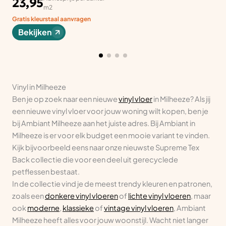
23,95
m2
Gratis kleurstaal aanvragen
Bekijken
Vinyl in Milheeze
Ben je op zoek naar een nieuwe
vinyl vloer
in Milheeze? Als jij
een nieuwe vinyl vloer voor jouw woning wilt kopen, ben je
bij Ambiant Milheeze aan het juiste adres. Bij Ambiant in
Milheeze is er voor elk budget een mooie variant te vinden.
Kijk bijvoorbeeld eens naar onze nieuwste Supreme Tex
Back collectie die voor een deel uit gerecyclede
petflessen bestaat.
In de collectie vind je de meest trendy kleuren en patronen,
zoals een
donkere vinyl vloeren
of
lichte vinyl vloeren
, maar
ook
moderne
,
klassieke
of
vintage vinyl vloeren
, Ambiant
Milheeze heeft alles voor jouw woonstijl. Wacht niet langer