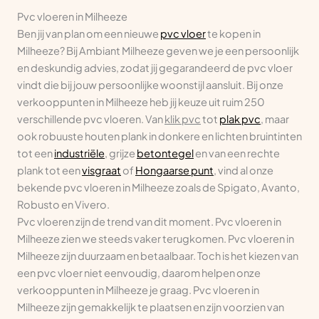
Pvc vloeren in Milheeze
Ben jij van plan om een nieuwe
pvc vloer
te kopen in
Milheeze? Bij Ambiant Milheeze geven we je een persoonlijk
en deskundig advies, zodat jij gegarandeerd de pvc vloer
vindt die bij jouw persoonlijke woonstijl aansluit. Bij onze
verkooppunten in Milheeze heb jij keuze uit ruim 250
verschillende pvc vloeren. Van
klik pvc
tot
plak pvc
, maar
ook robuuste houten plank in donkere en lichten bruintinten
tot een
industriële
, grijze
betontegel
en van een rechte
plank tot een
visgraat
of
Hongaarse punt
, vind al onze
bekende pvc vloeren in Milheeze zoals de Spigato, Avanto,
Robusto en Vivero.
Pvc vloeren zijn de trend van dit moment. Pvc vloeren in
Milheeze zien we steeds vaker terugkomen. Pvc vloeren in
Milheeze zijn duurzaam en betaalbaar. Toch is het kiezen van
een pvc vloer niet eenvoudig, daarom helpen onze
verkooppunten in Milheeze je graag. Pvc vloeren in
Milheeze zijn gemakkelijk te plaatsen en zijn voorzien van