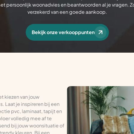
met persoonlijk woonadvies en beantwoorden al je vragen. Z
verzekerd van een goede aankoop.
Bekijk onze verkooppunten
et kiezen van jouw
 Laat je inspireren bij een
ctie pvc, laminaat, tapijt en
vloer volledig mee af te
send bij jouw woonsituatie of
trendy kleuren. Bij een