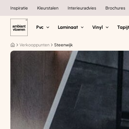
Ga
Inspiratie
Kleurstalen
Interieuradvies
Brochures
naar
de
inhoud
Pvc
Laminaat
Vinyl
Tapij
Verkooppunten
Steenwijk