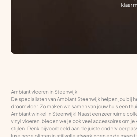
klaar 
Ambiant vloeren in Steenwijk
De specialisten van Ambiant Steenwijk helpen jou bij h
droomvloer. Zo maken we samen van jouw huis een thuis.
Ambiant winkel in Steenwijk! Naast een zeer ruime colle
vinyl vloeren, bieden we je ook veel accessoires om je 
stijlen. Denk bijvoorbeeld aan de juiste ondervloer pas
luxe hoge plinten in stijlvolle afwerkingen en de meest 