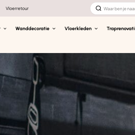
Zoeken
Vloerretour
naar:
t
Wanddecoratie
Vloerkleden
Traprenovati