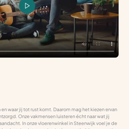
n en waar jij tot rust komt. Daarom mag het kiezen ervan
 ontzorgd. Onze vakmensen luisteren écht naar wat jij
 aandacht. In onze vloerenwinkel in Steenwijk voel je de