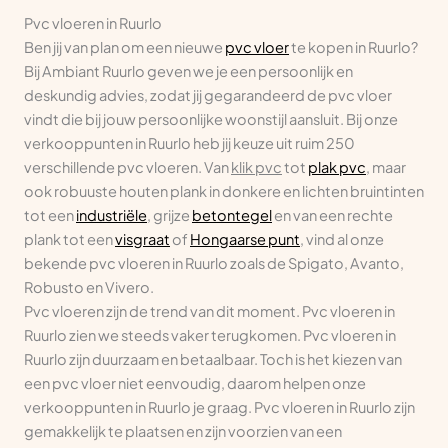
Pvc vloeren in Ruurlo
Ben jij van plan om een nieuwe
pvc vloer
te kopen in Ruurlo?
Bij Ambiant Ruurlo geven we je een persoonlijk en
deskundig advies, zodat jij gegarandeerd de pvc vloer
vindt die bij jouw persoonlijke woonstijl aansluit. Bij onze
verkooppunten in Ruurlo heb jij keuze uit ruim 250
verschillende pvc vloeren. Van
klik pvc
tot
plak pvc
, maar
ook robuuste houten plank in donkere en lichten bruintinten
tot een
industriële
, grijze
betontegel
en van een rechte
plank tot een
visgraat
of
Hongaarse punt
, vind al onze
bekende pvc vloeren in Ruurlo zoals de Spigato, Avanto,
Robusto en Vivero.
Pvc vloeren zijn de trend van dit moment. Pvc vloeren in
Ruurlo zien we steeds vaker terugkomen. Pvc vloeren in
Ruurlo zijn duurzaam en betaalbaar. Toch is het kiezen van
een pvc vloer niet eenvoudig, daarom helpen onze
verkooppunten in Ruurlo je graag. Pvc vloeren in Ruurlo zijn
gemakkelijk te plaatsen en zijn voorzien van een