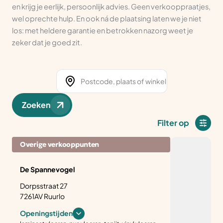
en krijg je eerlijk, persoonlijk advies. Geen verkooppraatjes,
wel oprechte hulp. En ook ná de plaatsing laten we je niet
los: met heldere garantie en betrokken nazorg weet je
zeker dat je goed zit.
Zoeken
Filter op
Overige verkooppunten
De Spannevogel
Dorpsstraat 27
7261AV Ruurlo
Openingstijden