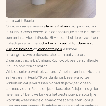
Laminaat in Ruurlo
Op zoek naar een nieuwe
laminaat vloer
voor jouw woning
in Ruurlo? Creëer eenvoudig een natuurlijke sfeer in huis met
een laminaat vloer in Ruurlo. Bij Ambiant heb je keuze uit een
volledige assortiment
donker laminaat
of
licht laminaat
,
visgraat laminaat
of
laminaat tegels
. Allemaal
natuurgetrouwe en levensechte laminaat vloeren.
Daarnaast vind je bij Ambiant Ruurlo ook veel verschillende
kleuren, soorten en maten.
Wil je de unieke kwaliteit van onze Ambiant laminaat vloeren
zelf ervaren in Ruurlo? Kom dan langs bij één van onze
winkels en laat je verrassen. Vooral als je twijfelt of een
laminaat vloer in Ruurlo de juiste keuze is of als je er nog niet
helemaal uit bent welke kleur het beste jouw persoonlijke
woonstijl weerspiegeld, staan onze specialisten voor je
klaar met een persoonlijk advies voor de mooiste laminaat