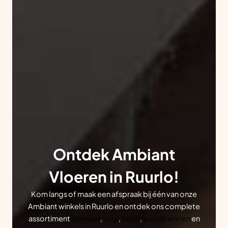
Ontdek Ambiant
Vloeren in Ruurlo!
Kom langs of maak een afspraak bij één van onze
Ambiant winkels in Ruurlo en ontdek ons complete
assortiment
laminaat
,
vinyl
,
tapijt
,
wandpanelen
en