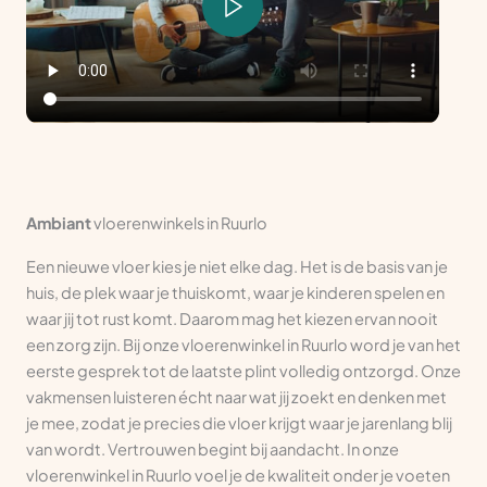
Ambiant
vloerenwinkels in Ruurlo
Een nieuwe vloer kies je niet elke dag. Het is de basis van je
huis, de plek waar je thuiskomt, waar je kinderen spelen en
waar jij tot rust komt. Daarom mag het kiezen ervan nooit
een zorg zijn. Bij onze vloerenwinkel in Ruurlo word je van het
eerste gesprek tot de laatste plint volledig ontzorgd. Onze
vakmensen luisteren écht naar wat jij zoekt en denken met
je mee, zodat je precies die vloer krijgt waar je jarenlang blij
van wordt. Vertrouwen begint bij aandacht. In onze
vloerenwinkel in Ruurlo voel je de kwaliteit onder je voeten