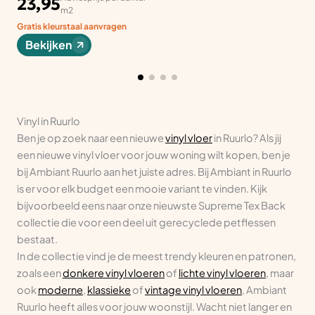
23,95
m2
Gratis kleurstaal aanvragen
Bekijken
Vinyl in Ruurlo
Ben je op zoek naar een nieuwe
vinyl vloer
in Ruurlo? Als jij
een nieuwe vinyl vloer voor jouw woning wilt kopen, ben je
bij Ambiant Ruurlo aan het juiste adres. Bij Ambiant in Ruurlo
is er voor elk budget een mooie variant te vinden. Kijk
bijvoorbeeld eens naar onze nieuwste Supreme Tex Back
collectie die voor een deel uit gerecyclede petflessen
bestaat.
In de collectie vind je de meest trendy kleuren en patronen,
zoals een
donkere vinyl vloeren
of
lichte vinyl vloeren
, maar
ook
moderne
,
klassieke
of
vintage vinyl vloeren
, Ambiant
Ruurlo heeft alles voor jouw woonstijl. Wacht niet langer en