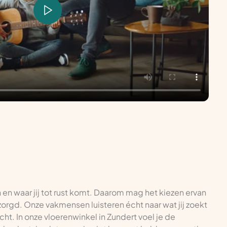
n en waar jij tot rust komt. Daarom mag het kiezen ervan
ntzorgd. Onze vakmensen luisteren écht naar wat jij zoekt
cht. In onze vloerenwinkel in Zundert voel je de