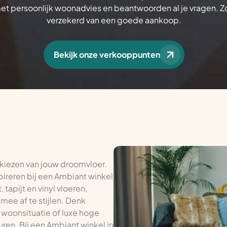
met persoonlijk woonadvies en beantwoorden al je vragen. Z
verzekerd van een goede aankoop.
Bekijk onze verkooppunten
 kiezen van jouw droomvloer.
pireren bij een Ambiant winkel
 tapijt en vinyl vloeren,
mee af te stijlen. Denk
 woonsituatie of luxe hoge
uren. Bij een Ambiant winkel in