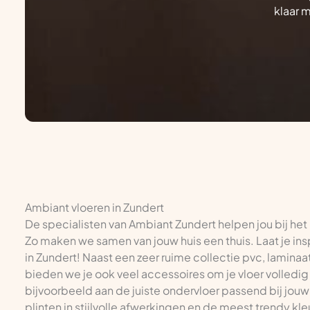
klaar 
Ambiant vloeren in Zundert
De specialisten van Ambiant Zundert helpen jou bij het
Zo maken we samen van jouw huis een thuis. Laat je ins
in Zundert! Naast een zeer ruime collectie pvc, laminaat,
bieden we je ook veel accessoires om je vloer volledig 
bijvoorbeeld aan de juiste ondervloer passend bij jouw
plinten in stijlvolle afwerkingen en de meest trendy kle