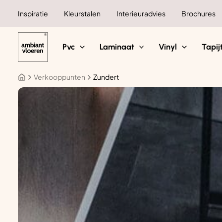
Ga
Inspiratie
Kleurstalen
Interieuradvies
Brochures
naar
de
inhoud
Pvc
Laminaat
Vinyl
Tapij
Verkooppunten
Zundert