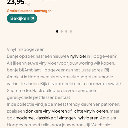
23,95
m2
Gratis kleurstaal aanvragen
Bekijken
Vinyl in Hoogeveen
Ben je op zoek naar een nieuwe
vinyl vloer
in Hoogeveen?
Als jij een nieuwe vinyl vloer voor jouw woning wilt kopen,
ben je bij Ambiant Hoogeveen aan het juiste adres. Bij
Ambiant in Hoogeveen is er voor elk budget een mooie
variant te vinden. Kijk bijvoorbeeld eens naar onze nieuwste
Supreme Tex Back collectie die voor een deel uit
gerecyclede petflessen bestaat.
In de collectie vind je de meest trendy kleuren en patronen,
zoals een
donkere vinyl vloeren
of
lichte vinyl vloeren
, maar
ook
moderne
,
klassieke
of
vintage vinyl vloeren
, Ambiant
Hoogeveen heeft alles voor jouw woonstijl. Wacht niet