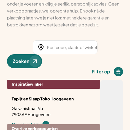
onder je voeten en krijg je eerlijk, persoonlijk advies. Geen
verkooppraatjes, wel oprechte hulp. En ook ná de
plaatsing laten we je niet los: met heldere garantie en
betrokken nazorg weet je zeker dat je goed zit.
Zoeken
Filter op
Inspiratiewinkel
Tapijt en Slaap Toko Hoogeveen
Galvanistraat 6 b
7903AE Hoogeveen
Openingstijden
Overige verkooppunten