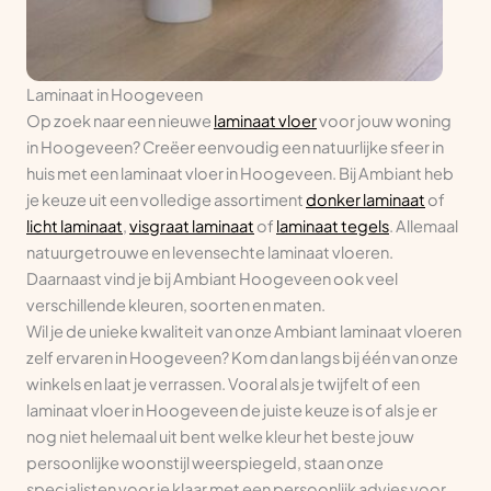
Laminaat in Hoogeveen
Op zoek naar een nieuwe
laminaat vloer
voor jouw woning
in Hoogeveen? Creëer eenvoudig een natuurlijke sfeer in
huis met een laminaat vloer in Hoogeveen. Bij Ambiant heb
je keuze uit een volledige assortiment
donker laminaat
of
licht laminaat
,
visgraat laminaat
of
laminaat tegels
. Allemaal
natuurgetrouwe en levensechte laminaat vloeren.
Daarnaast vind je bij Ambiant Hoogeveen ook veel
verschillende kleuren, soorten en maten.
Wil je de unieke kwaliteit van onze Ambiant laminaat vloeren
zelf ervaren in Hoogeveen? Kom dan langs bij één van onze
winkels en laat je verrassen. Vooral als je twijfelt of een
laminaat vloer in Hoogeveen de juiste keuze is of als je er
nog niet helemaal uit bent welke kleur het beste jouw
persoonlijke woonstijl weerspiegeld, staan onze
specialisten voor je klaar met een persoonlijk advies voor