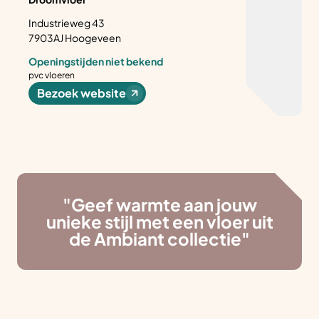
Industrieweg 43
7903AJ Hoogeveen
Openingstijden niet bekend
pvc vloeren
Bezoek website
Hans Jutstra
Buitenvaart 2105
7905SW Hoogeveen
"Geef warmte aan jouw
Openingstijden
unieke stijl met een vloer uit
laminaat vloeren, pvc vloeren, tapijt, vinyl vloeren
de Ambiant collectie"
Bezoek website
Vonder Projekt en Interieurverzorging