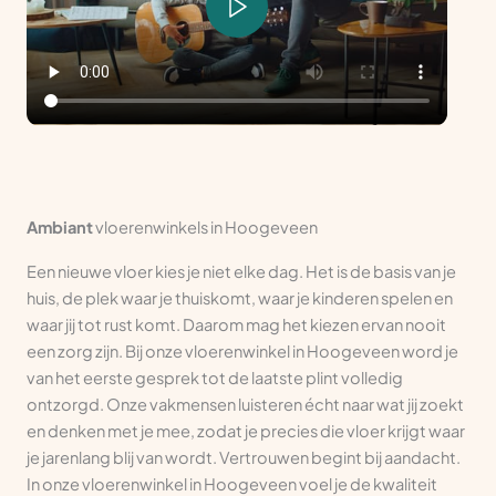
Ambiant
vloerenwinkels in Hoogeveen
Een nieuwe vloer kies je niet elke dag. Het is de basis van je
huis, de plek waar je thuiskomt, waar je kinderen spelen en
waar jij tot rust komt. Daarom mag het kiezen ervan nooit
een zorg zijn. Bij onze vloerenwinkel in Hoogeveen word je
van het eerste gesprek tot de laatste plint volledig
ontzorgd. Onze vakmensen luisteren écht naar wat jij zoekt
en denken met je mee, zodat je precies die vloer krijgt waar
je jarenlang blij van wordt. Vertrouwen begint bij aandacht.
In onze vloerenwinkel in Hoogeveen voel je de kwaliteit