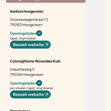
laminaat vloeren, pvc vloeren, tapijt, vinyl vloeren
Aanhuis Hoogeveen
Bezoek website
Groenewegenstraat 1 3
7901ED Hoogeveen
Openingstijden
tapijt, vinyl vloeren
Bezoek website
Colors@Home Woonidee Kuik
Industrieweg 11
7903AH Hoogeveen
Openingstijden
pvc vloeren, tapijt, vinyl vloeren
Bezoek website
Droomvloer