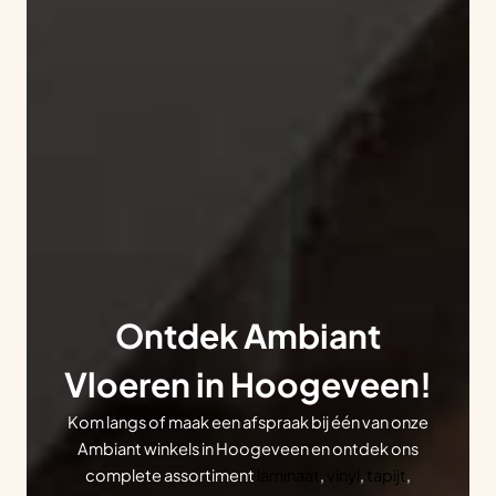
Ontdek Ambiant
Vloeren in Hoogeveen!
Kom langs of maak een afspraak bij één van onze
Ambiant winkels in Hoogeveen en ontdek ons
complete assortiment
laminaat
,
vinyl
,
tapijt
,