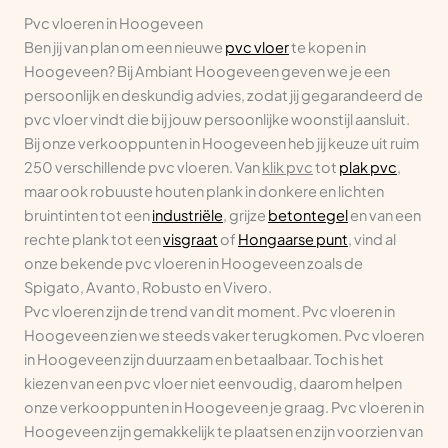
Alteveerstraat 82
Pvc vloeren in Hoogeveen
7907AB Hoogeveen
Ben jij van plan om een nieuwe
pvc vloer
te kopen in
Openingstijden niet bekend
Hoogeveen? Bij Ambiant Hoogeveen geven we je een
laminaat vloeren, pvc vloeren, tapijt, vinyl vloeren
persoonlijk en deskundig advies, zodat jij gegarandeerd de
Bezoek website
pvc vloer vindt die bij jouw persoonlijke woonstijl aansluit.
Bij onze verkooppunten in Hoogeveen heb jij keuze uit ruim
250 verschillende pvc vloeren. Van
klik pvc
tot
plak pvc
,
maar ook robuuste houten plank in donkere en lichten
bruintinten tot een
industriële
, grijze
betontegel
en van een
rechte plank tot een
visgraat
of
Hongaarse punt
, vind al
onze bekende pvc vloeren in Hoogeveen zoals de
Spigato, Avanto, Robusto en Vivero.
Pvc vloeren zijn de trend van dit moment. Pvc vloeren in
Hoogeveen zien we steeds vaker terugkomen. Pvc vloeren
in Hoogeveen zijn duurzaam en betaalbaar. Toch is het
kiezen van een pvc vloer niet eenvoudig, daarom helpen
onze verkooppunten in Hoogeveen je graag. Pvc vloeren in
Hoogeveen zijn gemakkelijk te plaatsen en zijn voorzien van